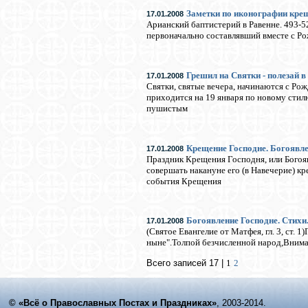
Заметки по иконографии крещ
17.01.2008
Арианский баптистерий в Равенне. 493-5
первоначально составлявший вместе с Р
Грешил на Святки - полезай в
17.01.2008
Святки, святые вечера, начинаются с Ро
приходится на 19 января по новому стилю
пушистым
Крещение Господне. Богоявл
17.01.2008
Праздник Крещения Господня, или Богояв
совершать накануне его (в Навечерие) к
события Крещения
Богоявление Господне. Стихи
17.01.2008
(Святое Евангелие от Матфея, гл. 3, ст.
ныне".Толпой безчисленной народ,Внимая
Всего записей 17 |
1
2
© «Всё о Православных Постах и Праздниках»
, 2003-2014.