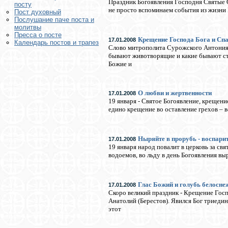
Праздник Богоявления Господня Святые 
посту
не просто вспоминаем события из жизни 
Пост духовный
Послушание паче поста и
молитвы
Пресса о посте
Крещение Господа Бога и Сп
17.01.2008
Календарь постов и трапез
Слово митрополита Сурожского Антония (
бывают животворящие и какие бывают ст
Божие и
О любви и жертвенности
17.01.2008
19 января - Святое Богоявление, крещен
едино крещение во оставление грехов – вс
Ныряйте в прорубь - воспарит
17.01.2008
19 января народ повалит в церковь за св
водоемов, во льду в день Богоявления вы
Глас Божий и голубь белосн
17.01.2008
Скоро великий праздник - Крещение Госпо
Анатолий (Берестов). Явился Бог триед
этот