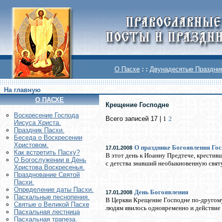
О Пасхе
: :
Двунадесятые Праздни
На главную
О ПАСХЕ
Крещение Господне
Воскреcение Господа
Всего записей 17 |
1
2
Иисуса Христа.
Праздник Пасхи.
Беседа о Воскресении
Христовом.
О празднике Богоявления Го
17.01.2008
Как встретить Пасху?
В этот день к Иоанну Предтече, крестив
О Богослужении в День
с детства знавший необыкновенную святу
Христова Воскресенья.
Празднование Святой
Пасхи.
Определение даты Пасхи.
День Богоявления
17.01.2008
Пасхальные песнопения.
В Церкви Крещение Господне по-другому
Святые о Великой Пасхе
людям явилось одновременно и действие 
Пасхальная лестница
Пасхальная трапеза.