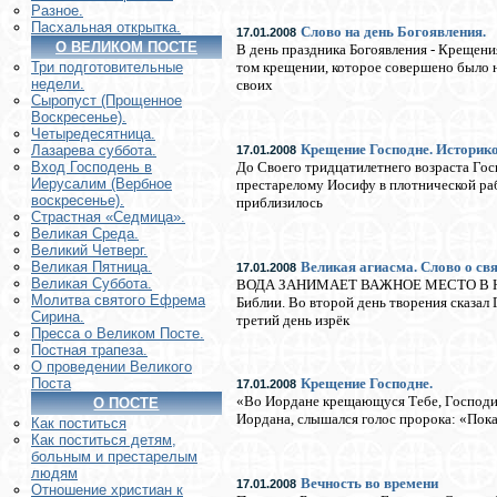
Разное.
Пасхальная открытка.
Слово на день Богоявления.
17.01.2008
О ВЕЛИКОМ ПОСТЕ
В день праздника Богоявления - Крещени
том крещении, которое совершено было н
Три подготовительные
недели.
своих
Сыропуст (Прощенное
Воскресенье).
Четыредесятница.
Крещение Господне. Историко
Лазарева суббота.
17.01.2008
До Своего тридцатилетнего возраста Гос
Вход Господень в
Иерусалим (Вербное
престарелому Иосифу в плотнической рабо
воскресенье).
приблизилось
Страстная «Седмица».
Великая Среда.
Великий Четверг.
Великая агиасма. Слово о св
Великая Пятница.
17.01.2008
Великая Суббота.
ВОДА ЗАНИМАЕТ ВАЖНОЕ МЕСТО В НАШЕМ
Молитва святого Ефрема
Библии. Во второй день творения сказал Г
Сирина.
третий день изрёк
Пресса о Великом Посте.
Постная трапеза.
О проведении Великого
Крещение Господне.
Поста
17.01.2008
«Во Иордане крещающуся Тебе, Господи, 
О ПОСТЕ
Иордана, слышался голос пророка: «Пока
Как поститься
Как поститься детям,
больным и престарелым
людям
Вечность во времени
17.01.2008
Отношение христиан к