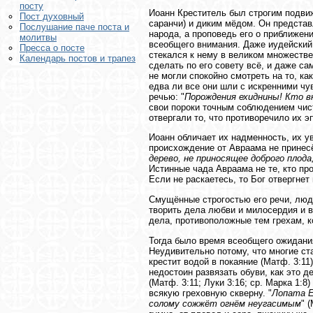
посту
Иоанн Креститель был строгим подви
Пост духовный
саранчи) и диким мёдом. Он предста
Послушание паче поста и
народа, а проповедь его о приближен
молитвы
всеобщего внимания. Даже иудейский
Пресса о посте
стекался к нему в великом множестве
Календарь постов и трапез
сделать по его совету всё, и даже са
не могли спокойно смотреть на то, к
едва ли все они шли с искренними чу
речью: "
Порождения ехиднины! Кто в
свои пороки точным соблюдением чис
отвергали то, что противоречило их э
Иоанн обличает их надменность, их у
происхождение от Авраама не принесё
дерево, не приносящее доброго плод
Истинные чада Авраама не те, кто прои
Если не раскаетесь, то Бог отвергне
Смущённые строгостью его речи, люд
творить дела любви и милосердия и во
дела, противоположные тем грехам, к
Тогда было время всеобщего ожидания 
Неудивительно потому, что многие ст
крестит водой в покаяние (Матф. 3:11)
недостоин развязать обуви, как это 
(Матф. 3:11; Луки 3:16; ср. Марка 1:
всякую греховную скверну. "
Лопата Е
солому сожжёт огнём неугасимым
"
(