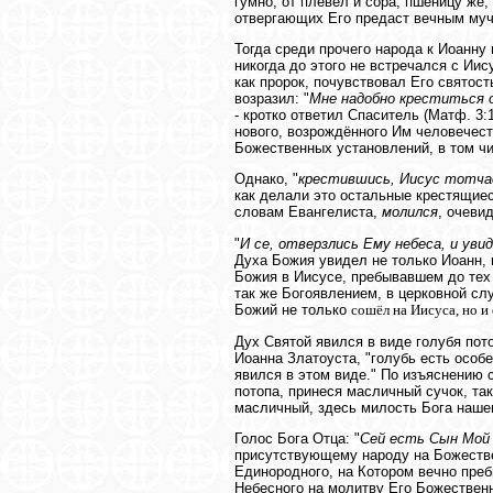
гумно, от плевел и сора, пшеницу же,
отвергающих Его предаст вечным му
Тогда среди прочего народа к Иоанну 
никогда до этого не встречался с Иис
как пророк, почувствовал Его святос
возразил: "
Мне надобно креститься о
- кротко ответил Спаситель (Матф. 3:
нового, возрождённого Им человечес
Божественных установлений, в том ч
Однако, "
крестившись, Иисус тотча
как делали это остальные крестящиес
словам Евангелиста,
молился
, очеви
"
И се, отверзлись Ему небеса, и увид
Духа Божия увидел не только Иоанн, 
Божия в Иисусе, пребывавшем до тех 
так же Богоявлением, в церковной сл
Божий не только
сошёл на Иисуса, но и 
Дух Святой явился в виде голубя пот
Иоанна Златоуста, "голубь есть особе
явился в этом виде." По изъяснению 
потопа, принеся масличный сучок, та
масличный, здесь милость Бога нашег
Голос Бога Отца: "
Сей есть Сын Мой 
присутствующему народу на Божестве
Единородного, на Котором вечно преб
Небесного на молитву Его Божественн