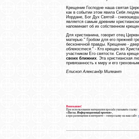
Крещение Господне наша святая Церков
как в событии этом явила Себя людям 
Иордане, Бог Дух Святой - снизошедш
является самым древним христиански
напоминает об их собственном крещен
Для христианина, говорит отец Церкв
матерью." Гробом для его прежней гр
бесконечной правды. Крещение - дверь
облекостеся.
" - Кто крещен во Христ
участником Его святости. Сила крещ
своих ближних
. Эта христианская л
привязанность к миру и его греховны
Епископ Александр Милеант
Внимание!
При использовании материалов просьба указывать ссылку:
«Пасха. Информационный проект»
,
а при размещении в интернете – гиперссылку на наш сайт: