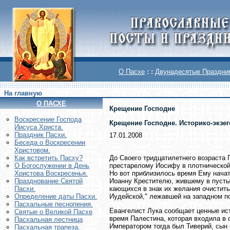
О Пасхе
: :
Двунадесятые Праздни
На главную
О ПАСХЕ
Крещение Господне
Воскреcение Господа
Крещение Господне. Историко-экзег
Иисуса Христа.
Праздник Пасхи.
17.01.2008
Беседа о Воскресении
Христовом.
До Своего тридцатилетнего возраста
Как встретить Пасху?
престарелому Иосифу в плотнической 
О Богослужении в День
Но вот приблизилось время Ему начат
Христова Воскресенья.
Иоанну Крестителю, жившему в пусты
Празднование Святой
кающихся в знак их желания очистить
Пасхи.
Иудейской," лежавшей на западном п
Определение даты Пасхи.
Пасхальные песнопения.
Евангелист Лука сообщает ценные ист
Святые о Великой Пасхе
время Палестина, которая входила в
Пасхальная лестница
Императором тогда был Тиверий, сын 
Пасхальная трапеза.