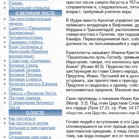
престол после смерти Августа в 767-м
Разное.
соправителем и, следовательно, пятна
Пасхальная открытка.
возраст, требуемый учителю веры.
О ВЕЛИКОМ ПОСТЕ
Три подготовительные
В Иудее вместо Архелая управлял рим
недели.
избившего младенцев в Вифлееме; дру
Сыропуст (Прощенное
Иордана и Трахонитидой, расположенн
Воскресенье).
северо-востока к Галилее, при подош
Четыредесятница.
Каиафа. Первосвященником был, собст
Лазарева суббота.
должности, но пользовавшийся у наро
Вход Господень в
Иерусалим (Вербное
Евангелисты называют Иоанна Крест
воскресенье).
"Приготовьте путь Господу, прямым
Страстная «Седмица».
Иерусалим, говоря, что кончилось вре
Великая Среда.
Божие
" (Исаии 40:5). Пророчество эт
Великий Четверг.
шествующим во главе Своего народа,
Великая Пятница.
Предтеча, Иоанн. Пустыней же в духо
Великая Суббота.
устранить, как препятствия к приходу
Молитва святого Ефрема
Предтечи и сводилась к одному, собс
Сирина.
ветхозаветных пророков, Малахия выс
Пресса о Великом Посте.
Постная трапеза.
Свою проповедь о покаянии Иоанн Кр
О проведении Великого
(Матф. 3:2). Под этим Царством Слов
Поста
его сердце (Луки 17:21; ср. Рим. 14:1
общество, или Царство, именуемое еще Ц
О ПОСТЕ
Как поститься
Готовя людей к вступлению в это Цар
Как поститься детям,
откликнувшихся на этот призыв крест
больным и престарелым
христианское крещение, а лишь погру
людям
тому, как вода очищает его от телесн
Отношение христиан к