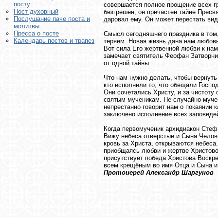
посту
совершается полное прощение всех гр
Пост духовный
безгрешен, он причастен тайне Пресв
Послушание паче поста и
даровал ему. Он может перестать вид
молитвы
Пресса о посте
Смысл сегодняшнего праздника в том, 
Календарь постов и трапез
теряем. Новая жизнь дана нам любовь
Вот сила Его жертвенной любви к нам.
замечает святитель Феофан Затворник
от одной тайны.
Что нам нужно делать, чтобы вернуть 
кто исполнили то, что обещали Госпо
Они сочетались Христу, и за чистоту
святым мученикам. Не случайно муче
непрестанно говорит нам о покаянии к
заключено исполнение всех заповедей
Когда первомученик архидиакон Стефа
Вижу небеса отверстые и Сына Человеч
кровь за Христа, открываются небеса.
приобщаясь любви и жертве Христовой
присутствует победа Христова Воскре
всем крещёным во имя Отца и Сына и
Протоиерей Александр Шаргунов