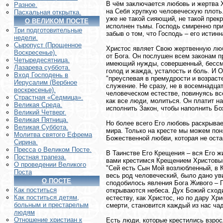
В чём заключается любовь и жертва 
Разное.
на Себя хрупкую человеческую плоть. 
Пасхальная открытка.
уже не такой сияющий, не такой прек
О ВЕЛИКОМ ПОСТЕ
исполнен тьмы. Господь смиренно при
Три подготовительные
забыв о том, что Господь – его истин
недели.
Сыропуст (Прощенное
Христос являет Свою жертвенную люб
Воскресенье).
от Бога. Он послушен всем законам п
Четыредесятница.
имеющий нужды, совершенный, бессмер
Лазарева суббота.
голод и жажда, усталость и боль. И О
Вход Господень в
"преуспевая в премудрости и возрасте
Иерусалим (Вербное
служение. Не сразу, не в восемнадцать
воскресенье).
человеческом естестве, повинуясь вс
Страстная «Седмица».
как все люди, молиться. Он платит на
Великая Среда.
исполнить Закон, чтобы наполнить Б
Великий Четверг.
Великая Пятница.
Но более всего Его любовь раскрывает
Великая Суббота.
мира. Только на кресте мы можем поня
Молитва святого Ефрема
Божественной любви, которая не оста
Сирина.
Пресса о Великом Посте.
В Таинстве Его Крещения – вся Его жи
Постная трапеза.
вами крестимся Крещением Христовым
О проведении Великого
"Сей есть Сын Мой возлюбленный, в К
Поста
весь род человеческий, было дано ув
О ПОСТЕ
сподобилось явления Бога Живого – Пр
Как поститься
открываются небеса. Дух Божий сходи
Как поститься детям,
естеству, как Христос, но по дару Хр
больным и престарелым
смерти, становится каждый из нас ч
людям
Отношение христиан к
Есть люди, которые крестились взрос