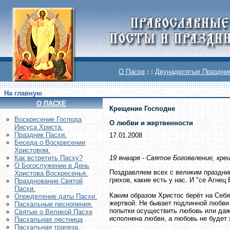
О Пасхе
: :
Двунадесятые Праздни
На главную
О ПАСХЕ
Крещение Господне
Воскреcение Господа
О любви и жертвенности
Иисуса Христа.
Праздник Пасхи.
17.01.2008
Беседа о Воскресении
Христовом.
19 января - Святое Богоявление, кре
Как встретить Пасху?
О Богослужении в День
Поздравляем всех с великим праздни
Христова Воскресенья.
грехов, какие есть у нас. И "се Агнец
Празднование Святой
Пасхи.
Каким образом Христос берёт на Себ
Определение даты Пасхи.
жертвой. Не бывает подлинной любви 
Пасхальные песнопения.
попытки осуществить любовь или даже
Святые о Великой Пасхе
исполнена любви, а любовь не будет 
Пасхальная лестница
Пасхальная трапеза.