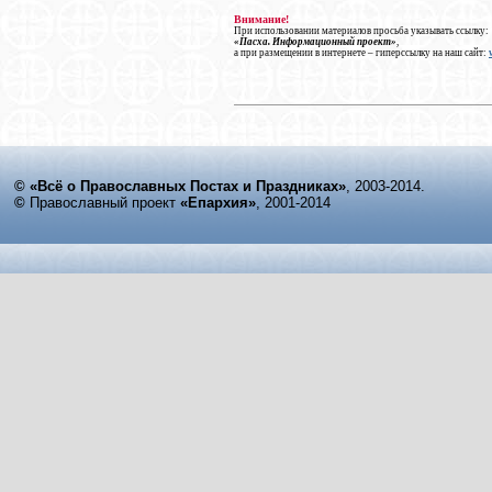
Внимание!
При использовании материалов просьба указывать ссылку:
«Пасха. Информационный проект»
,
а при размещении в интернете – гиперссылку на наш сайт:
© «Всё о Православных Постах и Праздниках»
, 2003-2014.
©
Православный проект
«Епархия»
, 2001-2014