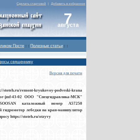
Сделать стартовой
|
Добавить в избранное
7
августа
ликом Посте
: :
Полезные статьи
: :
росы священнику
Версия для печати
//stoteh.ru/remont-kryukovoy-podveski-krana
otor-jmf-43-02 ООО "Спецгидравлика-МСК"
р SOOSAN каталожный номер A57250
ый гидромотор лебедки на кран-манипулятор
су https://stoteh.ru/otzyvy