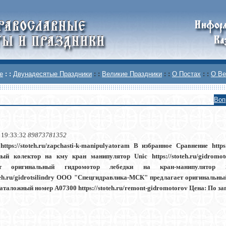
е
: :
Двунадесятые Праздники
: :
Великие Праздники
: :
О Постах
: :
О Ве
Воп
 19:33:32
89873781352
ttps://stoteh.ru/zapchasti-k-manipulyatoram В избранное Сравнение https:
ый колектор на кму кран манипулятор Unic https://stoteh.ru/gidrom
ает оригинальный гидромотор лебедки на кран-манипулято
toteh.ru/gidrotsilindry ООО "Спецгидравлика-МСК" предлагает оригинальн
аложный номер A07300 https://stoteh.ru/remont-gidromotorov Цена: По запро