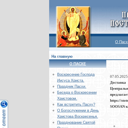
О Пасх
На главную
О ПАСХЕ
Воскреcение Господа
07.05.2025
Иисуса Христа.
Доставка h
Праздник Пасхи.
Центральн
Беседа о Воскресении
предлаг
Христовом.
https://s
Как встретить Пасху?
SOOSAN кат
О Богослужении в День
Христова Воскресенья.
Празднование Святой