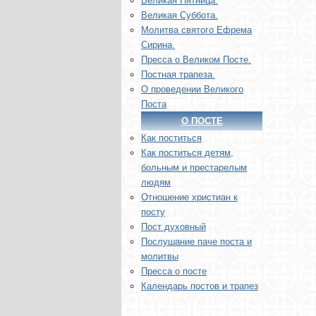
Великая Пятница.
Великая Суббота.
Молитва святого Ефрема
Сирина.
Пресса о Великом Посте.
Постная трапеза.
О проведении Великого
Поста
О ПОСТЕ
Как поститься
Как поститься детям,
больным и престарелым
людям
Отношение христиан к
посту
Пост духовный
Послушание паче поста и
молитвы
Пресса о посте
Календарь постов и трапез