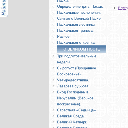
Пасхи.
Определение даты Пасхи.
Верну
Пасхальные песнопения.
Святые о Великой Пасхе
Пасхальная лестница
Пасхальная трапеза.
Разное.
Пасхальная открытка.
О ВЕЛИКОМ ПОСТЕ
Три подготовительные
недели.
Сыропуст (Прощенное
Воскресенье).
Четыредесятница.
Лазарева суббота.
Вход Господень в
Иерусалим (Вербное
воскресенье).
Страстная «Седмица».
Великая Среда.
Великий Четверг.