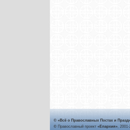
© «Всё о Православных Постах и Празд
©
Православный проект
«Епархия»
, 2001