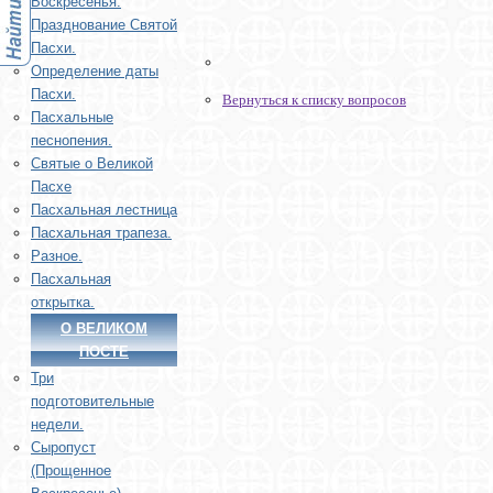
Воскресенья.
Празднование Святой
Пасхи.
Определение даты
Пасхи.
Вернуться к списку вопросов
Пасхальные
песнопения.
Святые о Великой
Пасхе
Пасхальная лестница
Пасхальная трапеза.
Разное.
Пасхальная
открытка.
О ВЕЛИКОМ
ПОСТЕ
Три
подготовительные
недели.
Сыропуст
(Прощенное