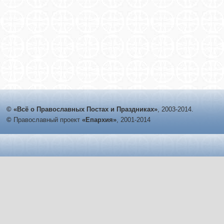
© «Всё о Православных Постах и Праздниках»
, 2003-2014.
©
Православный проект
«Епархия»
, 2001-2014