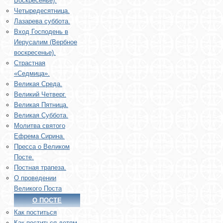
Воскресенье).
Четыредесятница.
Лазарева суббота.
Вход Господень в
Иерусалим (Вербное
воскресенье).
Страстная
«Седмица».
Великая Среда.
Великий Четверг.
Великая Пятница.
Великая Суббота.
Молитва святого
Ефрема Сирина.
Пресса о Великом
Посте.
Постная трапеза.
О проведении
Великого Поста
О ПОСТЕ
Как поститься
Как поститься детям,