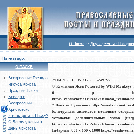
О Пасхе
: :
Двунадесятые Праздни
На главную
О ПАСХЕ
Воскреcение Господа
29.04.2025 13:05:31
87555749799
Иисуса Христа.
© Компания Ясен Powered by Wild Monkeys htt
Праздник Пасхи.
0 р https://vendav
Беседа о
https://vendavtomat.ru/zhevatelnaya_rezinka
Воскресении
* Цена за 1 упаковку https://vendavtomat.r
Христовом.
Конструкция автоматов постоянно соверше
Как встретить Пасху?
установки дополнительных узлов (мо
О Богослужении в
https://vendavtomat.ru/zhevatelnaya_rezin
День Христова
Габариты: 800 x 650 x 1800 https://vendavt