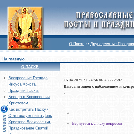
О Пасхе
: :
Двунадесятые Праздни
На главную
О ПАСХЕ
Воскреcение Господа
16.04.2025 21:24:56
86267272587
Иисуса Христа.
Вывод из запоя с наблюдением и контр
Праздник Пасхи.
.
Беседа о Воскресении
Христовом.
Как встретить Пасху?
О Богослужении в День
Христова Воскресенья.
Вернуться к списку вопросов
Празднование Святой