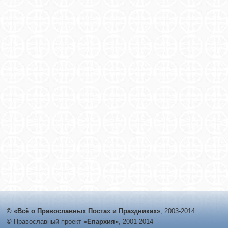
© «Всё о Православных Постах и Праздниках»
, 2003-2014.
©
Православный проект
«Епархия»
, 2001-2014