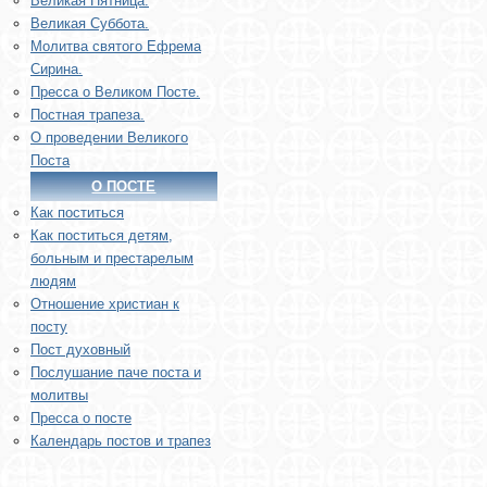
Великая Пятница.
Великая Суббота.
Молитва святого Ефрема
Сирина.
Пресса о Великом Посте.
Постная трапеза.
О проведении Великого
Поста
О ПОСТЕ
Как поститься
Как поститься детям,
больным и престарелым
людям
Отношение христиан к
посту
Пост духовный
Послушание паче поста и
молитвы
Пресса о посте
Календарь постов и трапез