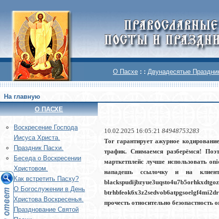
О Пасхе
: :
Двунадесятые Праздни
На главную
О ПАСХЕ
Воскреcение Господа
10.02.2025 16:05:21
84948753283
Иисуса Христа.
Tor гарантирует ажурное кодирование
Праздник Пасхи.
трафик. Снимаемся разберёмся! Поэ
Беседа о Воскресении
марткетплейс лучше использовать oni
Христовом.
нападешь ссылочку и на клиент 
Как встретить Пасху?
blackspudijbzyue3uq
О Богослужении в День
btrhbfeok6x3z2sedvob6atpgsoelgf4m
Христова Воскресенья.
прочесть относительно безопастность oni
Празднование Святой