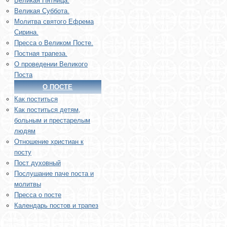
Великая Пятница.
Великая Суббота.
Молитва святого Ефрема
Сирина.
Пресса о Великом Посте.
Постная трапеза.
О проведении Великого
Поста
О ПОСТЕ
Как поститься
Как поститься детям,
больным и престарелым
людям
Отношение христиан к
посту
Пост духовный
Послушание паче поста и
молитвы
Пресса о посте
Календарь постов и трапез