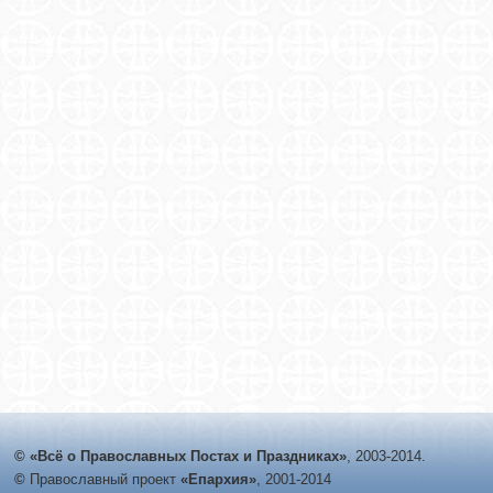
© «Всё о Православных Постах и Праздниках»
, 2003-2014.
©
Православный проект
«Епархия»
, 2001-2014