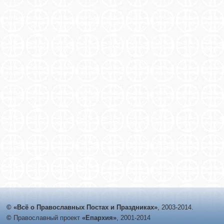
© «Всё о Православных Постах и Праздниках»
, 2003-2014.
©
Православный проект
«Епархия»
, 2001-2014