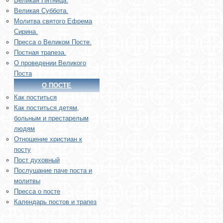
Великая Пятница.
Великая Суббота.
Молитва святого Ефрема
Сирина.
Пресса о Великом Посте.
Постная трапеза.
О проведении Великого
Поста
О ПОСТЕ
Как поститься
Как поститься детям,
больным и престарелым
людям
Отношение христиан к
посту
Пост духовный
Послушание паче поста и
молитвы
Пресса о посте
Календарь постов и трапез