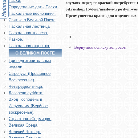
Пасхи.
случаях перед покраской потребуется 
Определение даты Пасхи.
oil.ru/shop/15/desc/maslo-s-tvjordy
Пасхальные песнопения.
Преимущества красок для отделочных ра
Святые о Великой Пасхе
Пасхальная лестница
Пасхальная трапеза.
Разное.
Пасхальная открытка.
Вернуться к списку вопросов
О ВЕЛИКОМ ПОСТЕ
Три подготовительные
недели.
Сыропуст (Прощенное
Воскресенье).
Четыредесятница.
Лазарева суббота.
Вход Господень в
Иерусалим (Вербное
воскресенье).
Страстная «Седмица».
Великая Среда.
Великий Четверг.