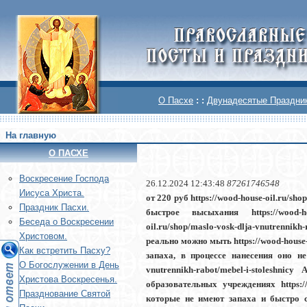
О Пасхе
: :
Двунадесятые Праздни
На главную
О ПАСХЕ
Воскреcение Господа
26.12.2024 12:43:48
87261746548
Иисуса Христа.
от 220 руб https://wood-house-oil.ru/sh
Праздник Пасхи.
быстрое высыхания https://wood-hous
Беседа о Воскресении
oil.ru/shop/maslo-vosk-dlja-vnutrenni
Христовом.
реально можно мыть https://wood-house-
Как встретить Пасху?
запаха, в процессе нанесения оно не 
О Богослужении в День
vnutrennikh-rabot/mebel-i-stolesh
Христова Воскресенья.
образовательных учреждениях https:
Празднование Святой
которые не имеют запаха и быстро сохн