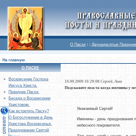
О Пасхе
: :
Двунадесятые Праздни
На главную
О ПАСХЕ
Воскреcение Господа
16.09.2009 16:29:08
Сергей, Аша
Иисуса Христа.
Подскажите пож-та когда именины у м
Праздник Пасхи.
Беседа о Воскресении
Христовом.
Уважаемый Сергей!
Как встретить Пасху?
О Богослужении в День
Именины - день празднования п
Христова Воскресенья.
небесного покровителя.
Празднование Святой
Для того, чтобы узнать, в ч