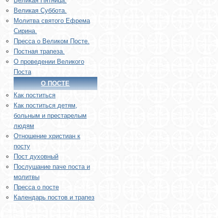
Великая Пятница.
Великая Суббота.
Молитва святого Ефрема
Сирина.
Пресса о Великом Посте.
Постная трапеза.
О проведении Великого
Поста
О ПОСТЕ
Как поститься
Как поститься детям,
больным и престарелым
людям
Отношение христиан к
посту
Пост духовный
Послушание паче поста и
молитвы
Пресса о посте
Календарь постов и трапез