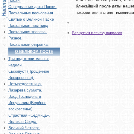
Пасхи.
ближайший после даты нашег
Определение даты Пасхи.
покровителя и станет именинам
Пасхальные песнопения.
Святые о Великой Пасхе
Пасхальная лестница
Пасхальная трапеза.
Вернуться к списку вопросов
Разное.
Пасхальная открытка.
О ВЕЛИКОМ ПОСТЕ
Три подготовительные
недели.
Сыропуст (Прощенное
Воскресенье).
Четыредесятница.
Лазарева суббота.
Вход Господень в
Иерусалим (Вербное
воскресенье).
Страстная «Седмица».
Великая Среда.
Великий Четверг.