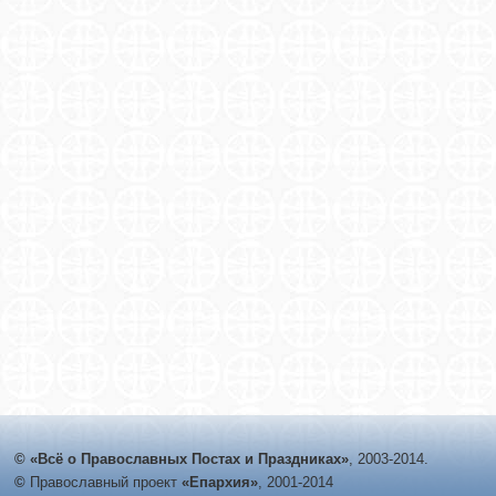
© «Всё о Православных Постах и Праздниках»
, 2003-2014.
©
Православный проект
«Епархия»
, 2001-2014