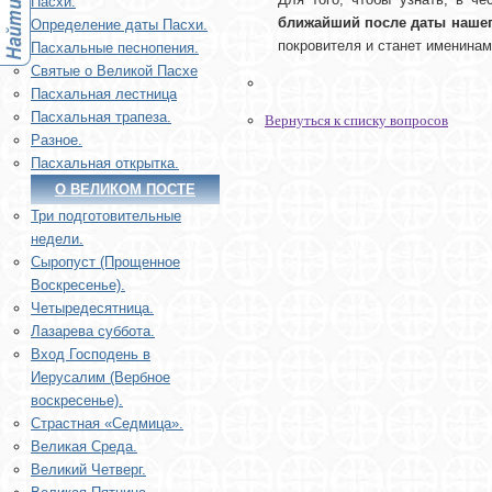
Пасхи.
ближайший после даты нашег
Определение даты Пасхи.
покровителя и станет именинам
Пасхальные песнопения.
Святые о Великой Пасхе
Пасхальная лестница
Пасхальная трапеза.
Вернуться к списку вопросов
Разное.
Пасхальная открытка.
О ВЕЛИКОМ ПОСТЕ
Три подготовительные
недели.
Сыропуст (Прощенное
Воскресенье).
Четыредесятница.
Лазарева суббота.
Вход Господень в
Иерусалим (Вербное
воскресенье).
Страстная «Седмица».
Великая Среда.
Великий Четверг.