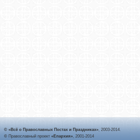
© «Всё о Православных Постах и Праздниках»
, 2003-2014.
©
Православный проект
«Епархия»
, 2001-2014