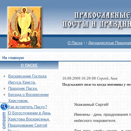
О Пасхе
: :
Двунадесятые Праздни
На главную
О ПАСХЕ
Воскреcение Господа
16.09.2009 16:29:08
Сергей, Аша
Иисуса Христа.
Подскажите пож-та когда именины у м
Праздник Пасхи.
Беседа о Воскресении
Христовом.
Уважаемый Сергей!
Как встретить Пасху?
О Богослужении в День
Именины - день празднования п
Христова Воскресенья.
небесного покровителя.
Празднование Святой
Для того, чтобы узнать, в ч