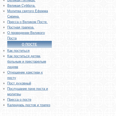
Великая Пятница.
Великая Суббота.
Молитва святого Ефрема
Сирина.
Пресса о Великом Посте.
Постная трапеза.
О проведении Великого
Поста
О ПОСТЕ
Как поститься
Как поститься детям,
больным и престарелым
людям
Отношение христиан к
посту
Пост духовный
Послушание паче поста и
молитвы
Пресса о посте
Календарь постов и трапез