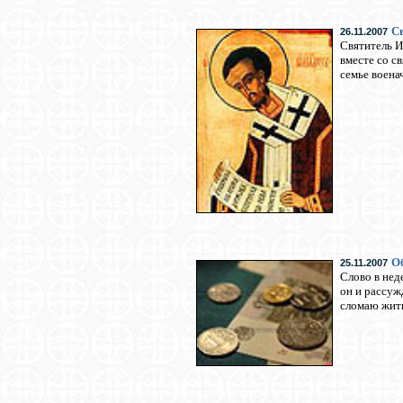
Св
26.11.2007
Святитель И
вместе со с
семье воена
Об
25.11.2007
Слово в нед
он и рассуж
сломаю житн