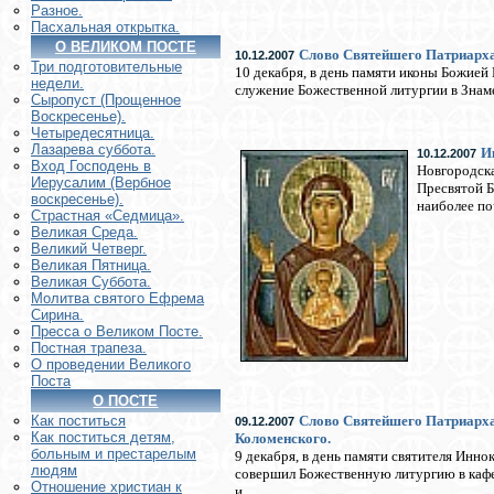
Разное.
Пасхальная открытка.
О ВЕЛИКОМ ПОСТЕ
Слово Святейшего Патриарха
10.12.2007
Три подготовительные
10 декабря, в день памяти иконы Божией
недели.
служение Божественной литургии в Знаме
Сыропуст (Прощенное
Воскресенье).
Четыредесятница.
Лазарева суббота.
И
10.12.2007
Вход Господень в
Новгородска
Иерусалим (Вербное
Пресвятой Б
воскресенье).
наиболее по
Страстная «Седмица».
Великая Среда.
Великий Четверг.
Великая Пятница.
Великая Суббота.
Молитва святого Ефрема
Сирина.
Пресса о Великом Посте.
Постная трапеза.
О проведении Великого
Поста
О ПОСТЕ
Слово Святейшего Патриарха 
Как поститься
09.12.2007
Как поститься детям,
Коломенского.
больным и престарелым
9 декабря, в день памяти святителя Инно
людям
совершил Божественную литургию в кафе
Отношение христиан к
и