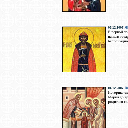
Ж
05.12.2007
В первой по
напали тата
беспощадно 
В
04.12.2007
Историко-эк
Мария до тр
родиться то