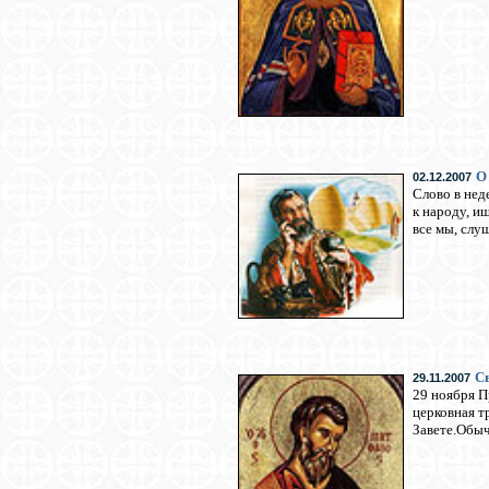
О
02.12.2007
Слово в нед
к народу, и
все мы, сл
Св
29.11.2007
29 ноября П
церковная т
Завете.Обыч