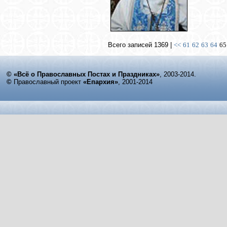
Всего записей 1369 |
<<
61
62
63
64
65
© «Всё о Православных Постах и Праздниках»
, 2003-2014.
©
Православный проект
«Епархия»
, 2001-2014