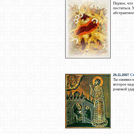
Первое, что
поститься. 
абстрактное
Св
26.11.2007
Ты оживил м
которое над
роковой уда