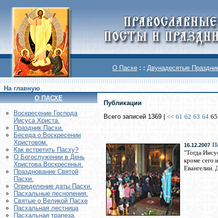
О Пасхе
: :
Двунадесятые Праздни
На главную
О ПАСХЕ
Публикации
Воскреcение Господа
Всего записей 1369 |
<<
61
62
63
64
65
Иисуса Христа.
Праздник Пасхи.
Беседа о Воскресении
Христовом.
П
16.12.2007
Как встретить Пасху?
"Тогда Иисус
О Богослужении в День
кроме сего 
Христова Воскресенья.
Евангелии. Д
Празднование Святой
Пасхи.
Определение даты Пасхи.
Пасхальные песнопения.
Святые о Великой Пасхе
Пасхальная лестница
Пасхальная трапеза.