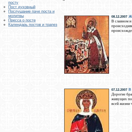
посту
Пост духовный
Послушание паче поста и
молитвы
Ж
08.12.2007
Пресса о посте
В славном и
Календарь постов и трапез
происходивш
происхожде
В
07.12.2007
Дорогие бра
живущих по 
всей жизни 