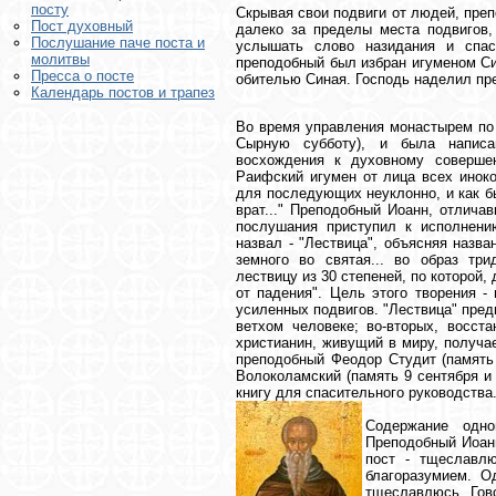
посту
Скрывая свои подвиги от людей, преп
Пост духовный
далеко за пределы места подвигов,
Послушание паче поста и
услышать слово назидания и спасе
молитвы
преподобный был избран игуменом Си
Пресса о посте
обителью Синая. Господь наделил пре
Календарь постов и трапез
Во время управления монастырем по 
Сырную субботу), и была написа
восхождения к духовному совершен
Раифский игумен от лица всех иноко
для последующих неуклонно, и как б
врат..." Преподобный Иоанн, отлича
послушания приступил к исполнени
назвал - "Лествица", объясняя назв
земного во святая... во образ тр
лествицу из 30 степеней, по которой
от падения". Цель этого творения -
усиленных подвигов. "Лествица" пред
ветхом человеке; во-вторых, восст
христианин, живущий в миру, получа
преподобный Феодор Студит (память 
Волоколамский (память 9 сентября и 
книгу для спасительного руководства
Содержание одно
Преподобный Иоанн
пост - тщеславлю
благоразумием. 
тщеславлюсь. Гово