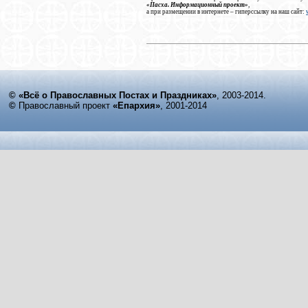
«Пасха. Информационный проект»
,
а при размещении в интернете – гиперссылку на наш сайт:
© «Всё о Православных Постах и Праздниках»
, 2003-2014.
©
Православный проект
«Епархия»
, 2001-2014