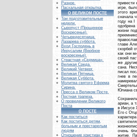
привести 
Разное.
игре, был
Пасхальная открытка.
этого вр
О ВЕЛИКОМ ПОСТЕ
сначала ч
Три подготовительные
году на I
недели.
одобрена 
Сыропуст (Прощенное
жизни под
Воскресенье).
преемник
Четыредесятница.
православ
Лазарева суббота.
главе Але
Вход Господень в
скорбей о
Иерусалим (Вербное
как они м
воскресенье).
своей пас
Страстная «Седмица».
же други
Великая Среда.
сана. Нес
Великий Четверг.
писал пос
Великая Пятница.
гнев в п
Великая Суббота.
намерева
Молитва святого Ефрема
Смертельн
Сирина.
Юлиана св
Пресса о Великом Посте.
Постная трапеза.
Сохранили
О проведении Великого
ариан, а 
Поста
в Иисусе 
О ПОСТЕ
Его с Отц
Как поститься
характера
Как поститься детям,
святител
больным и престарелым
жизнеопис
людям
очень бл
Отношение христиан к
житие. П