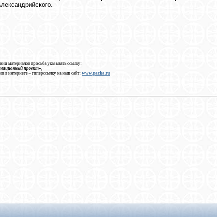
лександрийского.
нии материалов просьба указывать ссылку:
рмационный проект»
,
ии в интернете – гиперссылку на наш сайт:
www.packa.ru