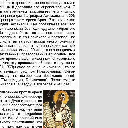
шись, что крещение, совершенное детьми в
ельным и дополнил его миропомазанием. С
и со временем присоединил его к клиру,
 сопровождал Патриарха Александра в 325
опровержением ереси Ария. Эта речь была
идели Афанасия и на протяжении всей его
той Афанасий был единодушно избран его
бя недостойным, но по настоянию всего
коположен в сан епископа и поставлен во
 испытав за этот период много гонений и
рывался от ариан в пустынных местах, так
изгнаниях более 20 лет, то возвращаясь к
динственным православным епископом, все
был провозглашен лишенным епископского
ь чистоту православной веры и неустанно
 - 363) начал гонение на христиан, то его
ся великим столпом Православия. Юлиан
нству, но вскоре сам бесславно погиб.
 "Ты победил, Галилеянин". После смерти
ался в 373 году, в возрасте 76-ти лет.
равленные против ереси
 и человеческой природе
вятого Духа и равенстве
инения апологетического
. Известны комментарии
рактера и подробное
святитель Афанасий был
вному христианину это
о с памятью святителя