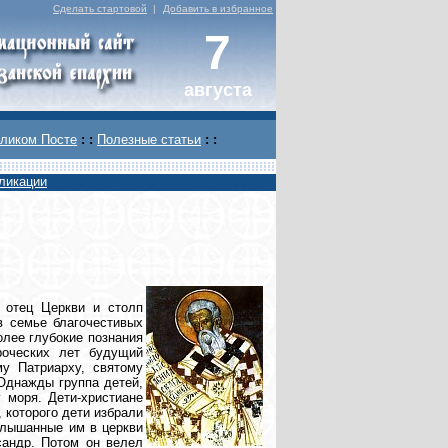
Сделать стартовой
|
Добавить в избранное
7
августа
ликом Посте
: :
Полезные статьи
: :
ликации
 отец Церкви и столп
в семье благочестивых
олее глубокие познания
роческих лет будущий
у Патриарху, святому
Однажды группа детей,
 моря. Дети-христиане
 которого дети избрали
 слышанные им в церкви
сандр. Потом он велел