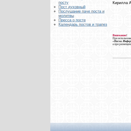
посту
Кирилла А
Пост духовный
Послушание паче поста и
молитвы
Пресса о посте
Календарь постов и трапез
Внимание!
При использова
«Пасха. Инфо
а при размещен