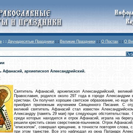
е
: :
Двунадесятые Праздники
: :
Великие Праздники
: :
О Постах
: :
О Ве
Пуб
ии
ь Афанасий, архиепископ Александрийский.
2
Святитель Афанасий, архиепископ Александрийский, великий
Православия, родился около 297 года в городе Александрии 
христиан. Он получил хорошее светское образование, но еще б
приобрел прилежным изучением Священного Писания. С от
великий святитель Афанасий стал известен Александрийском
Александру (память 29 мая) при следующих обстоятельствах. 
среди которых находился и отрок Афанасий, играла на берегу
решили крестить своих сверстников-язычников. Отрок Афанасий,
"епископом", совершал крещение, в точности повторяя слова,
при этом таинстве. Все это наблюдал из окна Патриарх Алек