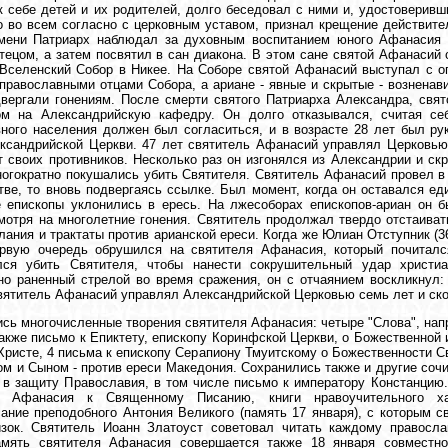
к себе детей и их родителей, долго беседовал с ними и, удостоверив
о во всем согласно с церковным уставом, признал крещение действит
емени Патриарх наблюдал за духовным воспитанием юного Афанасия 
тецом, а затем посвятил в сан диакона. В этом сане святой Афанасий
 Вселенский Собор в Никее. На Соборе святой Афанасий выступал с 
православными отцами Собора, а ариане - явные и скрытые - возненав
вергали гонениям. После смерти святого Патриарха Александра, свя
ом на Александрийскую кафедру. Он долго отказывался, считая се
ного населения должен был согласиться, и в возрасте 28 лет был ру
ксандрийской Церкви. 47 лет святитель Афанасий управлял Церковью,
т своих противников. Несколько раз он изгонялся из Александрии и ск
ногократно покушались убить Святителя. Святитель Афанасий провел в 
тве, то вновь подвергаясь ссылке. Был момент, когда он оставался е
е епископы уклонились в ересь. На лжесоборах епископов-ариан он 
мотря на многолетние гонения. Святитель продолжал твердо отстаиват
лания и трактаты против арианской ереси. Когда же Юлиан Отступник (361
ервую очередь обрушился на святителя Афанасия, который почитал
лся убить Святителя, чтобы нанести сокрушительный удар христиа
о раненный стрелой во время сражения, он с отчаянием воскликнул:
ятитель Афанасий управлял Александрийской Церковью семь лет и сконч
сь многочисленные творения святителя Афанасия: четыре "Слова", нап
также письмо к Епиктету, епископу Коринфской Церкви, о Божественной
Христе, 4 письма к епископу Серапиону Тмуитскому о Божественности С
ом и Сыном - против ереси Македония. Сохранились также и другие соч
 в защиту Православия, в том числе письмо к императору Констанцию
я Афанасия к Священному Писанию, книги нравоучительного ха
ание преподобного Антония Великого (память 17 января), с которым 
изок. Святитель Иоанн Златоуст советовал читать каждому правосла
амять святителя Афанасия совершается также 18 января совместн