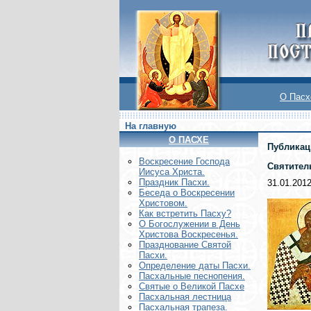
О Пасх
На главную
О ПАСХЕ
Публикац
Воскреcение Господа
Святител
Иисуса Христа.
Праздник Пасхи.
31.01.201
Беседа о Воскресении
Христовом.
Как встретить Пасху?
О Богослужении в День
Христова Воскресенья.
Празднование Святой
Пасхи.
Определение даты Пасхи.
Пасхальные песнопения.
Святые о Великой Пасхе
Пасхальная лестница
Пасхальная трапеза.