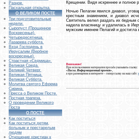
Крещении. Видя искреннее и полное р
Разное.
Пасхальная открытка.
Ночью Пелагии явился диавол, уговар
О ВЕЛИКОМ ПОСТЕ
крестным знамением, и диавол исче
Три подготовительные
Святитель велел раздать их бедным с
недели.
надела власяницу и удалилась в Иеру
Сыропуст (Прощенное
мужским именем Пелагий и достигла 
Воскресенье).
Четыредесятница.
Лазарева суббота.
Вход Господень в
Иерусалим (Вербное
воскресенье).
Страстная «Седмица».
Внимание!
Великая Среда.
При использовании материалов просьба указывать ссылку:
Великий Четверг.
«Пасха. Информационный проект»
,
а при размещении в интернете – гиперссылку на наш сайт:
Великая Пятница.
Великая Суббота.
Молитва святого Ефрема
Сирина.
Пресса о Великом Посте.
Постная трапеза.
О проведении Великого
Поста
О ПОСТЕ
Как поститься
Как поститься детям,
больным и престарелым
людям
Отношение христиан к