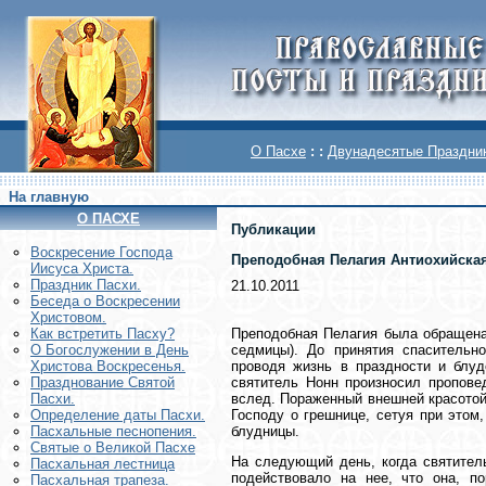
О Пасхе
: :
Двунадесятые Праздни
На главную
О ПАСХЕ
Публикации
Воскреcение Господа
Преподобная Пелагия Антиохийская
Иисуса Христа.
Праздник Пасхи.
21.10.2011
Беседа о Воскресении
Христовом.
Преподобная Пелагия была обращена
Как встретить Пасху?
седмицы). До принятия спасительн
О Богослужении в День
проводя жизнь в праздности и блуд
Христова Воскресенья.
святитель Нонн произносил пропове
Празднование Святой
вслед. Пораженный внешней красотой
Пасхи.
Господу о грешнице, сетуя при этом
Определение даты Пасхи.
блудницы.
Пасхальные песнопения.
Святые о Великой Пасхе
На следующий день, когда святител
Пасхальная лестница
подействовало на нее, что она, п
Пасхальная трапеза.