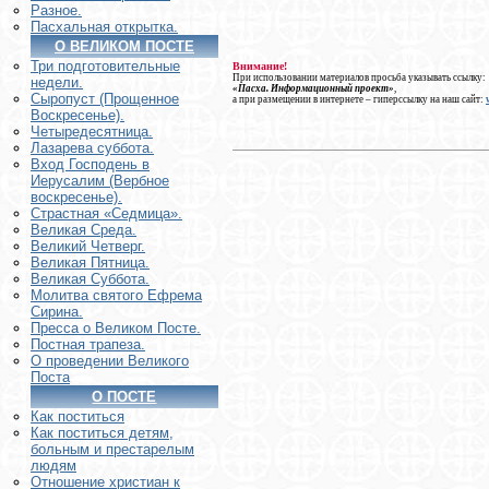
Разное.
Пасхальная открытка.
О ВЕЛИКОМ ПОСТЕ
Три подготовительные
Внимание!
При использовании материалов просьба указывать ссылку:
недели.
«Пасха. Информационный проект»
,
Сыропуст (Прощенное
а при размещении в интернете – гиперссылку на наш сайт:
Воскресенье).
Четыредесятница.
Лазарева суббота.
Вход Господень в
Иерусалим (Вербное
воскресенье).
Страстная «Седмица».
Великая Среда.
Великий Четверг.
Великая Пятница.
Великая Суббота.
Молитва святого Ефрема
Сирина.
Пресса о Великом Посте.
Постная трапеза.
О проведении Великого
Поста
О ПОСТЕ
Как поститься
Как поститься детям,
больным и престарелым
людям
Отношение христиан к