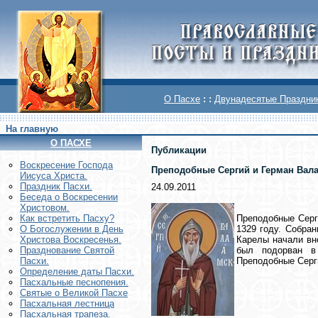
О Пасхе
: :
Двунадесятые Праздни
На главную
О ПАСХЕ
Публикации
Воскреcение Господа
Преподобные Сергий и Герман Вала
Иисуса Христа.
Праздник Пасхи.
24.09.2011
Беседа о Воскресении
Христовом.
Преподобные Серг
Как встретить Пасху?
1329 году. Собран
О Богослужении в День
Карелы начали вно
Христова Воскресенья.
был подорван в
Празднование Святой
Преподобные Серги
Пасхи.
Определение даты Пасхи.
Пасхальные песнопения.
Святые о Великой Пасхе
Пасхальная лестница
Пасхальная трапеза.