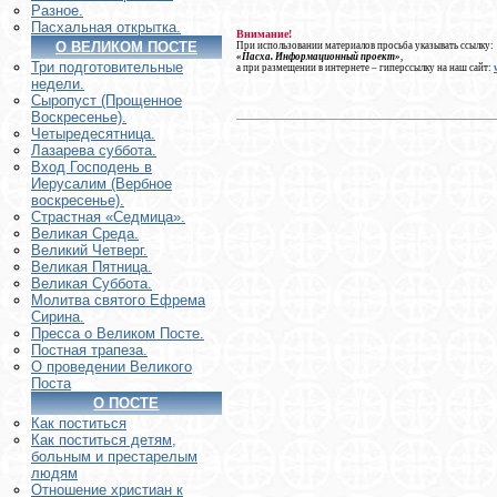
Разное.
Пасхальная открытка.
Внимание!
О ВЕЛИКОМ ПОСТЕ
При использовании материалов просьба указывать ссылку:
«Пасха. Информационный проект»
,
Три подготовительные
а при размещении в интернете – гиперссылку на наш сайт:
недели.
Сыропуст (Прощенное
Воскресенье).
Четыредесятница.
Лазарева суббота.
Вход Господень в
Иерусалим (Вербное
воскресенье).
Страстная «Седмица».
Великая Среда.
Великий Четверг.
Великая Пятница.
Великая Суббота.
Молитва святого Ефрема
Сирина.
Пресса о Великом Посте.
Постная трапеза.
О проведении Великого
Поста
О ПОСТЕ
Как поститься
Как поститься детям,
больным и престарелым
людям
Отношение христиан к