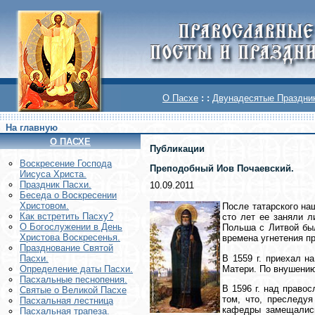
О Пасхе
: :
Двунадесятые Праздни
На главную
О ПАСХЕ
Публикации
Воскреcение Господа
Преподобный Иов Почаевский.
Иисуса Христа.
Праздник Пасхи.
10.09.2011
Беседа о Воскресении
Христовом.
После татарского на
Как встретить Пасху?
сто лет ее заняли л
О Богослужении в День
Польша с Литвой был
Христова Воскресенья.
времена угнетения п
Празднование Святой
В 1559 г. приехал н
Пасхи.
Матери. По внушению
Определение даты Пасхи.
Пасхальные песнопения.
В 1596 г. над право
Святые о Великой Пасхе
том, что, преследуя
Пасхальная лестница
кафедры замещались
Пасхальная трапеза.