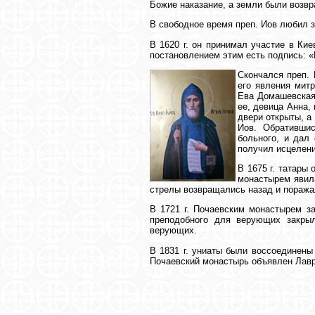
Божие наказание, а земли были возв
В свободное время преп. Иов любил 
В 1620 г. он принимал участие в Ки
постановлением этим есть подпись: 
Скончался преп. 
его явления мит
Ева Домашевская.
ее, девица Анна,
двери открыты, а
Иов. Обратившис
больного, и дал
получил исцелени
В 1675 г. татары
монастырем явила
стрелы возвращались назад и поражал
В 1721 г. Почаевским монастырем з
преподобного для верующих закрыл
верующих.
В 1831 г. униаты были воссоединены
Почаевский монастырь объявлен Лавр