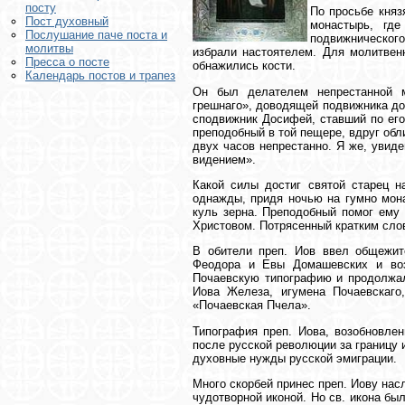
посту
По просьбе княз
Пост духовный
монастырь, гд
Послушание паче поста и
подвижнического
молитвы
избрали настоятелем. Для молитвен
Пресса о посте
обнажились кости.
Календарь постов и трапез
Он был делателем непрестанной 
грешнаго», доводящей подвижника до 
сподвижник Досифей, ставший по его
преподобный в той пещере, вдруг обл
двух часов непрестанно. Я же, увид
видением».
Какой силы достиг святой старец н
однажды, придя ночью на гумно мона
куль зерна. Преподобный помог ему 
Христовом. Потрясенный кратким слов
В обители преп. Иов ввел общежит
Феодора и Евы Домашевских и воз
Почаевскую типографию и продолжал 
Иова Железа, игумена Почаевскаго
«Почаевская Пчела».
Типография преп. Иова, возобновле
после русской революции за границу
духовные нужды русской эмиграции.
Много скорбей принес преп. Иову на
чудотворной иконой. Но св. икона бы