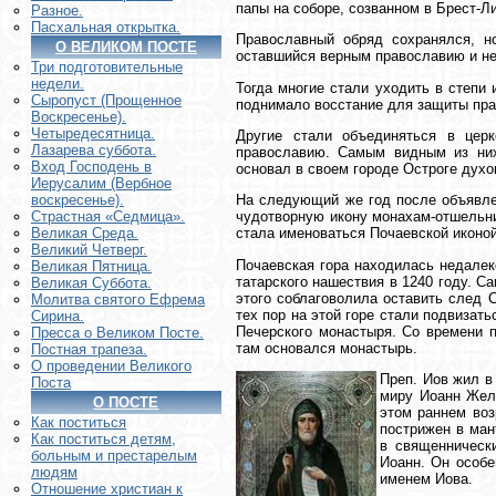
папы на соборе, созванном в Брест-Л
Разное.
Пасхальная открытка.
Православный обряд сохранялся, но
О ВЕЛИКОМ ПОСТЕ
оставшийся верным православию и не
Три подготовительные
недели.
Тогда многие стали уходить в степи 
Сыропуст (Прощенное
поднимало восстание для защиты пра
Воскресенье).
Четыредесятница.
Другие стали объединяться в цер
Лазарева суббота.
православию. Самым видным из них 
Вход Господень в
основал в своем городе Остроге духо
Иерусалим (Вербное
На следующий же год после объявлен
воскресенье).
чудотворную икону монахам-отшельни
Страстная «Седмица».
стала именоваться Почаевской иконо
Великая Среда.
Великий Четверг.
Почаевская гора находилась недалек
Великая Пятница.
татарского нашествия в 1240 году. С
Великая Суббота.
этого соблаговолила оставить след 
Молитва святого Ефрема
тех пор на этой горе стали подвизат
Сирина.
Печерского монастыря. Со времени 
Пресса о Великом Посте.
там основался монастырь.
Постная трапеза.
О проведении Великого
Преп. Иов жил в
Поста
миру Иоанн Желе
О ПОСТЕ
этом раннем воз
Как поститься
пострижен в ман
Как поститься детям,
в священническ
больным и престарелым
Иоанн. Он особе
людям
именем Иова.
Отношение христиан к