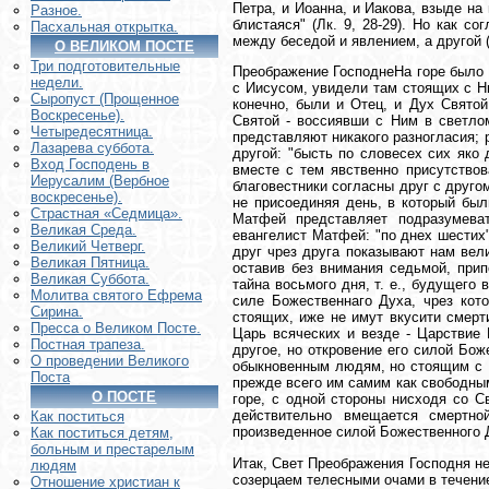
Петра, и Иоанна, и Иакова, взыде на
Разное.
блистаяся" (Лк. 9, 28-29). Но как 
Пасхальная открытка.
между беседой и явлением, а другой (
О ВЕЛИКОМ ПОСТЕ
Три подготовительные
Преображение ГосподнеНа горе было 
недели.
с Иисусом, увидели там стоящих с Н
Сыропуст (Прощенное
конечно, были и Отец, и Дух Святой
Воскресенье).
Святой - воссиявши с Ним в светло
Четыредесятница.
представляют никакого разногласия; р
Лазарева суббота.
другой: "бысть по словесех сих яко
Вход Господень в
вместе с тем явственно присутствов
Иерусалим (Вербное
благовестники согласны друг с друго
воскресенье).
не присоединяя день, в который был
Страстная «Седмица».
Матфей представляет подразумеват
Великая Среда.
евангелист Матфей: "по днех шестих"
Великий Четверг.
друг чрез друга показывают нам вели
Великая Пятница.
оставив без внимания седьмой, при
Великая Суббота.
тайна восьмого дня, т. е., будущего
Молитва святого Ефрема
силе Божественнаго Духа, чрез кот
Сирина.
стоящих, иже не имут вкусити смерт
Пресса о Великом Посте.
Царь всяческих и везде - Царствие 
Постная трапеза.
другое, но откровение его силой Бож
О проведении Великого
обыкновенным людям, но стоящим с Г
Поста
прежде всего им самим как свободным
О ПОСТЕ
горе, с одной стороны нисходя со С
действительно вмещается смертно
Как поститься
произведенное силой Божественного 
Как поститься детям,
больным и престарелым
Итак, Свет Преображения Господня не
людям
созерцаем телесными очами в течение 
Отношение христиан к