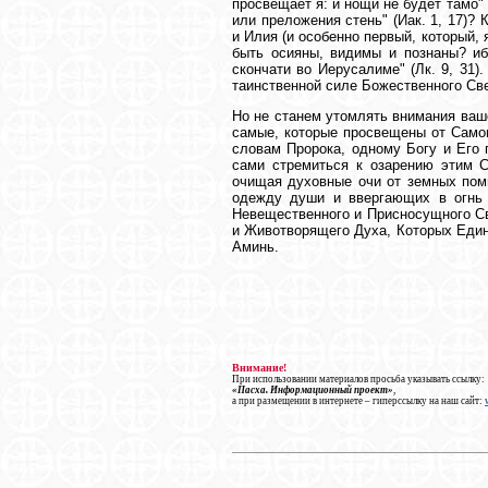
просвещает я: и нощи не будет тамо" (
или преложения стень" (Иак. 1, 17)?
и Илия (и особенно первый, который, 
быть осияны, видимы и познаны? иб
скончати во Иерусалиме" (Лк. 9, 31).
таинственной силе Божественного Св
Но не станем утомлять внимания ваш
самые, которые просвещены от Самог
словам Пророка, одному Богу и Его 
сами стремиться к озарению этим С
очищая духовные очи от земных пом
одежду души и ввергающих в огнь 
Невещественного и Присносущного Св
и Животворящего Духа, Которых Едино
Аминь.
Внимание!
При использовании материалов просьба указывать ссылку:
«Пасха. Информационный проект»
,
а при размещении в интернете – гиперссылку на наш сайт: