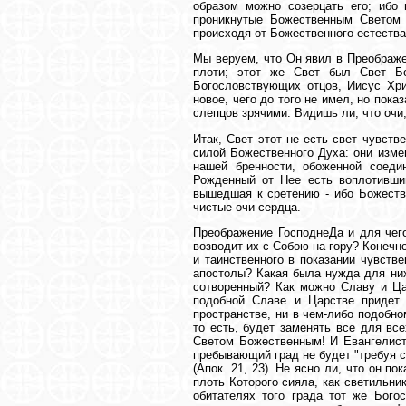
образом можно созерцать его; ибо н
проникнутые Божественным Светом у
происходя от Божественного естества
Мы веруем, что Он явил в Преображен
плоти; этот же Свет был Свет Бо
Богословствующих отцов, Иисус Хри
новое, чего до того не имел, но пока
слепцов зрячими. Видишь ли, что очи
Итак, Свет этот не есть свет чувст
силой Божественного Духа: они изме
нашей бренности, обоженной соед
Рожденный от Нее есть воплотивший
вышедшая к сретению - ибо Божеств
чистые очи сердца.
Преображение ГосподнеДа и для чего
возводит их с Собою на гору? Конечно
и таинственного в показании чувств
апостолы? Какая была нужда для них
сотворенный? Как можно Славу и Ца
подобной Славе и Царстве придет 
пространстве, ни в чем-либо подобном
то есть, будет заменять все для вс
Светом Божественным! И Евангелист
пребывающий град не будет "требуя со
(Апок. 21, 23). Не ясно ли, что он 
плоть Которого сияла, как светильн
обитателях того града тот же Богос