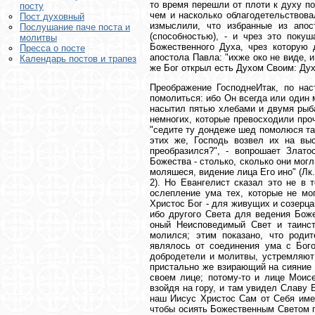
то время перешли от плоти к духу п
посту
чем и насколько облагодетельствова
Пост духовный
измыслили, что избранные из апос
Послушание паче поста и
(способностью), - и чрез это поку
молитвы
Божественного Духа, чрез которую
Пресса о посте
апостола Павла: "ихже око не виде, 
Календарь постов и трапез
же Бог открыл есть Духом Своим: Дух 
Преображение ГосподнеИтак, по нас
помолиться: ибо Он всегда или один м
насытил пятью хлебами и двумя рыба
немногих, которые превосходили проч
"седите ту дондеже шед помолюся там
этих же, Господь возвел их на выс
преобразился?", - вопрошает Злато
Божества - столько, сколько они могл
моляшеся, видение лица Его ино" (Лк.
2). Но Евангелист сказал это не в 
ослепление ума тех, которые не мог
Христос Бог - для живущих и созерц
ибо другого Света для ведения Бож
оный Неисповедимый Свет и таинст
молился; этим показано, что роди
являлось от соединения ума с Бого
добродетели и молитвы, устремляют 
пристально же взирающий на сияние е
своем лице; потому-то и лице Моисе
взойдя на гору, и там увидел Славу 
наш Иисус Христос Сам от Себя имел
чтобы осиять Божественным Светом п