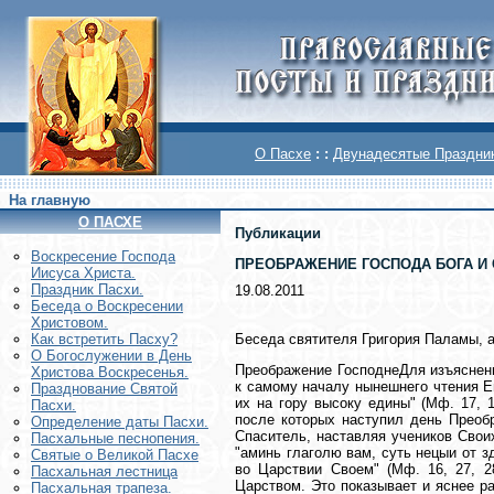
О Пасхе
: :
Двунадесятые Праздни
На главную
О ПАСХЕ
Публикации
Воскреcение Господа
ПРЕОБРАЖЕНИЕ ГОСПОДА БОГА И 
Иисуса Христа.
Праздник Пасхи.
19.08.2011
Беседа о Воскресении
Христовом.
Беседа святителя Григория Паламы, 
Как встретить Пасху?
О Богослужении в День
Преображение ГосподнеДля изъяснени
Христова Воскресенья.
к самому началу нынешнего чтения Ев
Празднование Святой
их на гору высоку едины" (Мф. 17, 
Пасхи.
после которых наступил день Преобр
Определение даты Пасхи.
Спаситель, наставляя учеников Своих
Пасхальные песнопения.
"аминь глаголю вам, суть нецыи от 
Святые о Великой Пасхе
во Царствии Своем" (Мф. 16, 27, 
Пасхальная лестница
Царством. Это показывает и яснее ра
Пасхальная трапеза.