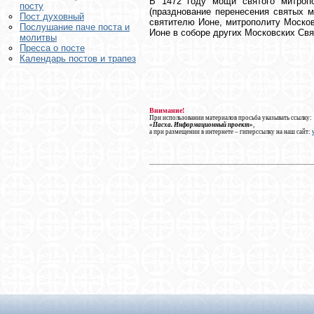
В 1472 году мощи святого митроп
посту
(празднование перенесения святых м
Пост духовный
святителю Ионе, митрополиту Москов
Послушание паче поста и
Ионе в соборе других Московских Свя
молитвы
Пресса о посте
Календарь постов и трапез
Внимание!
При использовании материалов просьба указывать ссылку:
«Пасха. Информационный проект»
,
а при размещении в интернете – гиперссылку на наш сайт: