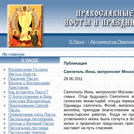
О Пасхе
: :
Двунадесятые Праздни
На главную
О ПАСХЕ
Публикации
Воскреcение Господа
Святитель Иона, митрополит Моско
Иисуса Христа.
Праздник Пасхи.
28.06.2011
Беседа о Воскресении
Христовом.
Святитель Иона, митрополит Московск
Как встретить Пасху?
семье. Отца будущего Святителя з
О Богослужении в День
галичских монастырей, откуда переш
Христова Воскресенья.
Однажды святитель Фотий, митропо
Празднование Святой
молебна, преподав благословение а
Пасхи.
монастырских работах. Когда он пр
Определение даты Пасхи.
утомленного инока была согнута в б
Пасхальные песнопения.
инока и пророчески предсказал при
Святые о Великой Пасхе
наставит на путь спасения.
Пасхальная лестница
Пасхальная трапеза.