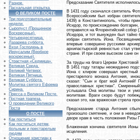
Предсказание Святителя исполнилось
Разное.
Пасхальная открытка.
В 1431 году скончался святитель Фот
О ВЕЛИКОМ ПОСТЕ
Всероссийским был избран святитель
Три подготовительные
1439) в Константинополь, чтобы при
недели.
Исидор, по происхождению болгарин,
Сыропуст (Прощенное
отправился на Флорентийский собор (
Воскресенье).
Исидора, и тот вынужден был тайно 
Четыредесятница.
избран святитель Иона. Посвящение 
Лазарева суббота.
впервые совершено русскими архиер
Вход Господень в
архипастырской ревностью стал утв
Иерусалим (Вербное
стране. И при своем высоком сане он
воскресенье).
Страстная «Седмица».
За труды на благо Церкви Христовой 
Великая Среда.
В 1451 году татары неожиданно подс
Великий Четверг.
Иона с клиром совершал крестный 
Великая Пятница.
престарелого монаха Антония, ино
Великая Суббота.
сказал: "Сын и брат мой Антоний! 
Молитва святого Ефрема
православных христиан". Смиренный
Сирина.
услышала Она молитвы твои и умол
Пресса о Великом Посте.
молитвам. Враги скоро будут побеж
Постная трапеза.
сказал это, как вражеская стрела про
О проведении Великого
Поста
Предсказание старца Антония сбыл
произошло смятение, и они в неведо
О ПОСТЕ
дворе храм в честь положения Ризы П
Как поститься
Как поститься детям,
Блаженная кончина святителя Ионы 
больным и престарелым
исцеления.
людям
Отношение христиан к