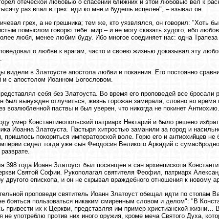
горел отеческой любовью о спасении ближних и этой любовью вел к ра
тысячу раз впал в грех: иди ко мне и будешь исцелен", – взывал он.
ичевал грех, а не грешника; тем же, кто уязвлялся, он говорил: "Хоть бы
истым помыслом говорю тебе: мир – и не могу сказать худого, ибо любо
более любя, менее любим буду. Ибо многое соединяет нас: одна Трапеза
поведовал о любви к врагам, часто и своею жизнью доказывал эту любо
.
ы видели в Златоусте апостола любви и покаяния. Его постоянно срав
 и с апостолом Иоанном Богословом.
представлял себя без Златоуста. Во время его проповедей все бросали 
он был вынужден отлучиться, жизнь горожан замирала, словно во время 
ез возлюбленной паствы и был уверен, что никогда не покинет Антиохию
году умер Константинопольский патриарх Нектарий и было решено избрат
ика Иоанна Златоуста. Пастыря хитростью заманили за город и насильно
и, пришлось покориться императорской воле. Горю его и антиохийцев не
мперии сидел тогда уже сын Феодосия Великого Аркадий с сумасбродной
 разврате.
я 398 года Иоанн Златоуст был посвящен в сан архиепископа Константи
еркви Святой Софии. Рукополагал святителя Феофил, патриарх Алексан
у другого епископа, и он не скрывал враждебного отношения к новому а
тельной проповеди святитель Иоанн Златоуст обещал идти по стопам Ва
не бояться пользоваться никаким смиренным словом и делом": "В Конст
ь привести их к Церкви, представляя им пример христианской жизни… В
 я не употреблю против них иного оружия, кроме меча Святого Духа, ко