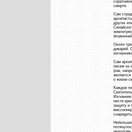
соратнико
смерти.
Сам страд
архипасты
других еп
Синайског
землетряс
блаженней
Около тре
дикарей. 
изгнанник
Сам архип
писем из 
(как, нап
являются 
о жизни с
Каждое пи
Святитель
Изгнанник
нести кре
защиту и 
миссионер
снарядить
Небольшое
потянулос
недолгим.