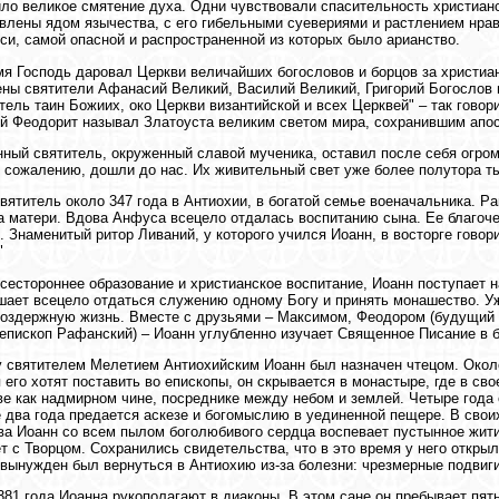
ло великое смятение духа. Одни чувствовали спасительность христианст
влены ядом язычества, с его гибельными суевериями и растлением нра
си, самой опасной и распространенной из которых было арианство.
мя Господь даровал Церкви величайших богословов и борцов за христиа
ны святители Афанасий Великий, Василий Великий, Григорий Богослов и
тель таин Божиих, око Церкви византийской и всех Церквей" – так гово
 Феодорит называл Златоуста великим светом мира, сохранившим апос
ный святитель, окруженный славой мученика, оставил после себя огром
к сожалению, дошли до нас. Их живительный свет уже более полутора т
вятитель около 347 года в Антиохии, в богатой семье военачальника. Ра
а матери. Вдова Анфуса всецело отдалась воспитанию сына. Ее благоч
. Знаменитый ритор Ливаний, у которого учился Иоанн, в восторге говори
"
сестороннее образование и христианское воспитание, Иоанн поступает н
шает всецело отдаться служению одному Богу и принять монашество. Уж
оздержную жизнь. Вместе с друзьями – Максимом, Феодором (будущий 
епископ Рафанский) – Иоанн углубленно изучает Священное Писание в 
у святителем Мелетием Антиохийским Иоанн был назначен чтецом. Около 
 его хотят поставить во епископы, он скрывается в монастыре, где в с
е как надмирном чине, посреднике между небом и землей. Четыре года 
 два года предается аскезе и богомыслию в уединенной пещере. В сво
а Иоанн со всем пылом боголюбивого сердца воспевает пустынное жити
т с Творцом. Сохранились свидетельства, что в это время у него откры
 вынужден был вернуться в Антиохию из-за болезни: чрезмерные подвиги
381 года Иоанна рукополагают в диаконы. В этом сане он пребывает пят