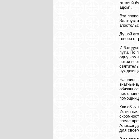
Божией бу
адом".
Эта пропо
Златоуста
апостольс
Душой его
говоря о 
И богодух
пути. По 
одну комн
покои все
святитель
нуждающим
Нашлись з
знатные в
обязаннос
них славн
помощницы
Как обычн
Истинных 
скромност
после пре
Александр
для своег