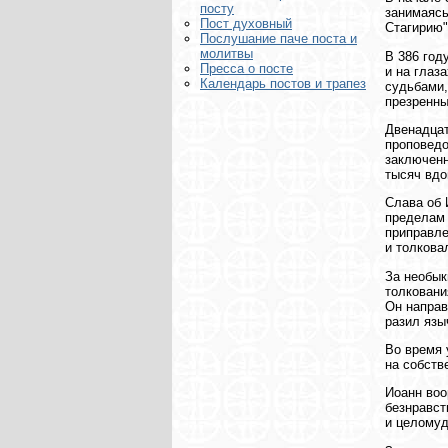
посту
занимаясь
Пост духовный
Стагирию"
Послушание паче поста и
молитвы
В 386 год
Пресса о посте
и на глаз
Календарь постов и трапез
судьбами,
презренны
Двенадцат
проповедо
заключенн
тысяч вдо
Слава об 
пределам 
приправле
и толкова
За необык
толковани
Он направ
разил язы
Во время 
на собств
Иоанн воо
безнравст
и целому