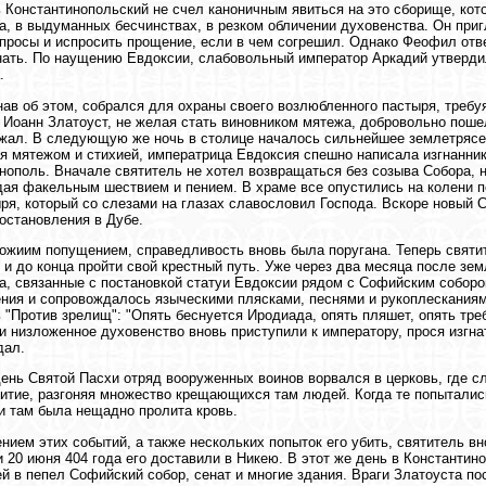
 Константинопольский не счел каноничным явиться на это сборище, кото
а, в выдуманных бесчинствах, в резком обличении духовенства. Он при
просы и испросить прощение, если в чем согрешил. Однако Феофил отв
нать. По наущению Евдоксии, слабовольный император Аркадий утверди
.
нав об этом, собрался для охраны своего возлюбленного пастыря, требу
 Иоанн Златоуст, не желая стать виновником мятежа, добровольно пошел
жал. В следующую же ночь в столице началось сильнейшее землетрясе
я мятежом и стихией, императрица Евдоксия спешно написала изгнанник
нополь. Вначале святитель не хотел возвращаться без созыва Собора, н
ая факельным шествием и пением. В храме все опустились на колени п
ря, который со слезами на глазах славословил Господа. Вскоре новый 
остановления в Дубе.
ожиим попущением, справедливость вновь была поругана. Теперь святи
 и до конца пройти свой крестный путь. Уже через два месяца после зе
а, связанные с постановкой статуи Евдоксии рядом с Софийским собор
ния и сопровождалось языческими плясками, песнями и рукоплесканиям
 "Против зрелищ": "Опять беснуется Иродиада, опять пляшет, опять тре
и низложенное духовенство вновь приступили к императору, прося изгна
дал.
ень Святой Пасхи отряд вооруженных воинов ворвался в церковь, где с
итие, разгоняя множество крещающихся там людей. Когда те попыталис
 и там была нещадно пролита кровь.
нием этих событий, а также нескольких попыток его убить, святитель 
и 20 июня 404 года его доставили в Никею. В этот же день в Константино
й в пепел Софийский собор, сенат и многие здания. Враги Златоуста по