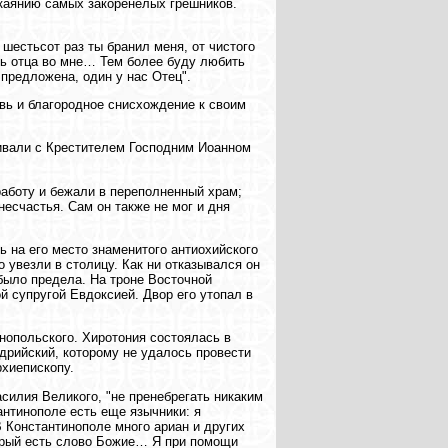
скаянию самых закоренелых грешников.
 шестьсот раз ты бранил меня, от чистого
вь отца во мне… Тем более буду любить
 предложена, один у нас Отец".
вь и благородное снисхождение к своим
нивали с Крестителем Господним Иоанном
работу и бежали в переполненный храм;
несчастья. Сам он также не мог и дня
.
ь на его место знаменитого антиохийского
 увезли в столицу. Как ни отказывался он
 было предела. На троне Восточной
 супругой Евдоксией. Двор его утопал в
нопольского. Хиротония состоялась в
дрийский, которому не удалось провести
рхиепископу.
силия Великого, "не пренебрегать никаким
антинополе есть еще язычники: я
 Константинополе много ариан и других
торый есть слово Божие… Я при помощи