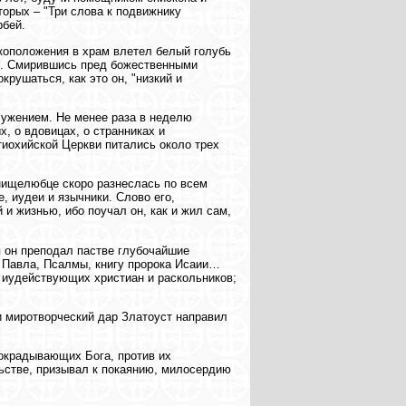
орых – "Три слова к подвижнику
рбей.
укоположения в храм влетел белый голубь
ши. Смирившись пред божественными
крушаться, как это он, "низкий и
лужением. Не менее раза в неделю
, о вдовицах, о странниках и
иохийской Церкви питались около трех
 нищелюбце скоро разнеслась по всем
, иудеи и язычники. Слово его,
 жизнью, ибо поучал он, как и жил сам,
я он преподал пастве глубочайшие
а Павла, Псалмы, книгу пророка Исаии…
 иудействующих христиан и раскольников;
и миротворческий дар Златоуст направил
 окрадывающих Бога, против их
ьстве, призывал к покаянию, милосердию