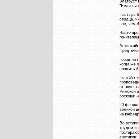
Златоуст 
"Если ты 
Пастырь б
сердца, ч
вас, чем 
Часто про
гонителям
Антиохийц
Предтечей
Город не 
когда же 
прожить б
Но в 397 
проповедн
от почест
Римской и
роскоши и
20 феврал
великой ц
на кафедр
Во вступи
трудом и 
постараюс
еретиков: