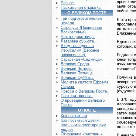
происходи
Разное.
были отра
Пасхальная открытка.
собою ере
О ВЕЛИКОМ ПОСТЕ
Три подготовительные
В это вре
недели.
прославле
Сыропуст (Прощенное
истолкова
Воскресенье).
Блаженный
Четыредесятница.
Лазарева суббота.
Вдохновен
Вход Господень в
которых, 
Иерусалим (Вербное
Родился с
воскресенье).
юной тогд
Страстная «Седмица».
язычников
Великая Среда.
женщины!
Великий Четверг.
Великая Пятница.
Получив в
Великая Суббота.
вскоре ре
Молитва святого Ефрема
суровую в
Сирина.
(будущий 
Пресса о Великом Посте.
Постная трапеза.
В 370 год
О проведении Великого
дарования
Поста
священств
О ПОСТЕ
затем еще
Как поститься
монашеств
Как поститься детям,
собеседуе
больным и престарелым
он все же
людям
Отношение христиан к
В начале 