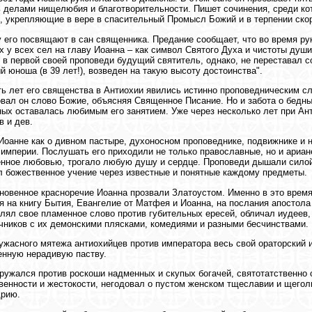
 делами нищелюбия и благотворительности. Пишет сочинения, среди кот
, укрепляющие в вере в спасительный Промысл Божий и в терпении ско
у его посвящают в сан священника. Предание сообщает, что во время р
ах у всех сел на главу Иоанна – как символ Святого Духа и чистоты ду
 в первой своей проповеди будущий святитель, однако, не переставал со
й юноша (в 39 лет!), возведен на такую высоту достоинства".
ь лет его священства в Антиохии явились истинно проповедническим с
вал он слово Божие, объясняя Священное Писание. Но и забота о бедных
ых оставалась любимым его занятием. Уже через несколько лет при Ант
в и дев.
Иоанне как о дивном пастыре, духоносном проповеднике, подвижнике и
империи. Послушать его приходили не только православные, но и ариане
нное любовью, трогало любую душу и сердце. Проповеди дышали силой и
л божественное учение через известные и понятные каждому предметы.
новенное красноречие Иоанна прозвали Златоустом. Именно в это врем
я на книгу Бытия, Евангелие от Матфея и Иоанна, на послания апостол
лял свое пламенное слово против губительных ересей, обличал иудеев,
чников с их демонскими плясками, комедиями и разными бесчинствами.
ужасного мятежа антиохийцев против императора весь свой ораторский 
енную нерадивую паству.
ружался против роскоши надменных и скупых богачей, святотатственно
венности и жестокости, негодовал о пустом женском тщеславии и щегол
дрию.