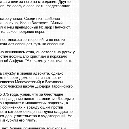
ва и шли за него на страдания. Другие
вов. Но особую опасность представляли
нское учение. Среди них наиболее
, конечно, Иоанн Златоуст. "Умный
рил о нем преподобный Исидор Пелусиот.
тольское предание веры.
ное множество творений, и не все из
ысяч лет освещает путь ко спасению.
но лишившись отца, он остался на руках у
естие восхищало христиан и поражало
л об Анфусе: "Ах, какие у христиан есть
а службу в звании адвоката, однако
е в своем доме он начинает вести
епископ Мопсуестский) и Василием
богословской школе Диодора Тарсийского.
375 года, узнав, что за блестящие
вое оправдание пишет знаменитые беседы о
он проводит в монашеских подвигах, а
их сочинениях к враждующим против
е, в котором очищенная душа сладостно
лся дар целительства и чудотворений. Но
 изнурили его плоть.
ь лет, будучи помощником епископа и