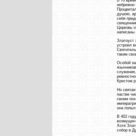
В то врем
небрежно 
Процветал
душою, ар
себя пред
священник
Церковь о
написаны 
Златоуст 
устроил в
Святитель
таким сво
Особой за
язычников
служения,
ревностно
Крестом р
Но святая
пастве чи
своим пох
императри
она попыт
В 402 год
возмущен 
Хотя Злат
собор в Д