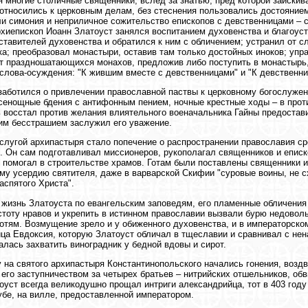
я многие столичные священники, вслед за знатью, пред которой заиски
относились к церковным делам, без стеснения пользовались достояние
и симония и неприличное сожительство епископов с девственницами – с
хиепископ Иоанн Златоуст занялся воспитанием духовенства и благоуст
ставителей духовенства и обратился к ним с обличением; устранил от сл
а; преобразовал монастыри, оставив там только достойных иноков; упр
т праздношатающихся монахов, предложив либо поступить в монастырь
слова-осуждения: "К жившим вместе с девственницами" и "К девственн
заботился о привлечении православной паствы к церковному богослужен
сенощные бдения с антифонным пением, ночные крестные ходы – в прот
 восстал против желания влиятельного военачальника Гайны предостави
им бесстрашием заслужил его уважение.
слугой архипастыря стало попечение о распространении православия ср
. Он сам подготавливал миссионеров, рукополагал священников и еписк
 помогал в строительстве храмов. Готам были поставлены священники и
му усердию святителя, даже в варварской Скифии "суровые воины, не с
аспятого Христа".
 жизнь Златоуста по евангельским заповедям, его пламенные обличения
стоту нравов и укрепить в истинном православии вызвали бурю недово
отям. Возмущение зрело и у обиженного духовенства, и в императорско
ца Евдоксия, которую Златоуст обличал в тщеславии и сравнивал с нен
алась захватить виноградник у бедной вдовы и сирот.
у на святого архипастыря Константинопольского начались гонения, воз
его заступничеством за четырех братьев – нитрийских отшельников, о
оуст всегда великодушно прощал интриги александрийца, тот в 403 году
убе, на вилле, предоставленной императором.