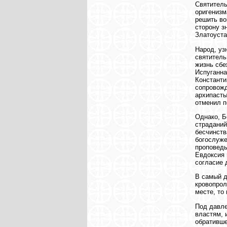
Святитель
оригенизм
решить во
сторону з
Златоуста
Народ, уз
святитель
жизнь сбе
Испуганна
Константи
сопровожд
архипасты
отменил п
Однако, Б
страданий
бесчинств
богослуже
проповедь
Евдоксия 
согласие 
В самый д
кровопрол
месте, то
Под давле
властям, 
обративше