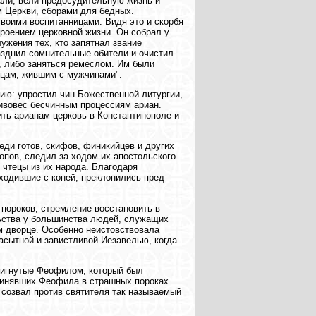
вали, вели предосудительную жизнь и
м Церкви, сборами для бедных.
воими воспитанницами. Видя это и скорбя
роением церковной жизни. Он собрал у
ужения тех, кто запятнал звание
азднил сомнительные обители и очистил
, либо заняться ремеслом. Им были
ицам, жившим с мужчинами".
ию: упростил чин Божественной литургии,
ивовес бесчинным процессиям ариан.
ть арианам церковь в Константинополе и
еди готов, скифов, финикийцев и других
опов, следил за ходом их апостольского
 чтецы из их народа. Благодаря
ходившие с коней, преклонились пред
 пороков, стремление восстановить в
льства у большинства людей, служащих
м дворце. Особенно неистовствовала
асытной и завистливой Иезавелью, когда
двигнутые Феофилом, который был
бвинявших Феофила в страшных пороках.
 созвал против святителя так называемый