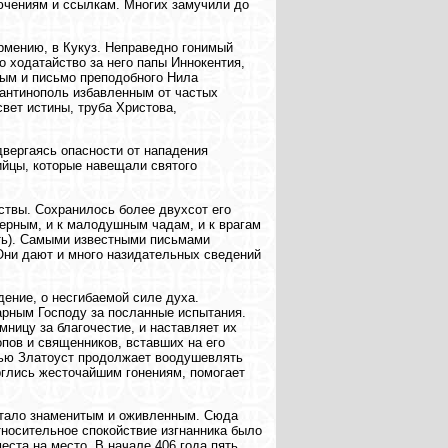
лючениям и ссылкам. Многих замучили до
рмению, в Кукуз. Неправедно гонимый
 ходатайство за него папы Иннокентия,
ным и письмо преподобного Нила
тантинополь избавленным от частых
свет истины, труба Христова,
двергаясь опасности от нападения
ийцы, которые навещали святого
ствы. Сохранилось более двухсот его
верным, и к малодушным чадам, и к врагам
ить). Самыми известными письмами
Они дают и много назидательных сведений
ение, о несгибаемой силе духа.
арным Господу за посланные испытания.
ницу за благочестие, и наставляет их
опов и священников, вставших на его
тью Златоуст продолжает воодушевлять
рглись жесточайшим гонениям, помогает
стало знаменитым и оживленным. Сюда
тносительное спокойствие изгнанника было
еста на место. В начале 406 года пять