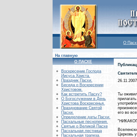
О Пасх
На главную
О ПАСХЕ
Публикац
Воскреcение Господа
Святитель
Иисуса Христа.
Праздник Пасхи.
26.11.2007
Беседа о Воскресении
Христовом.
Ты оживил
Как встретить Пасху?
прилагать
О Богослужении в День
употребля
Христова Воскресенья.
произнесе
Празднование Святой
его во вс
Пасхи.
Определение даты Пасхи.
"НИКАКО
Пасхальные песнопения.
Святые о Великой Пасхе
Вселенски
Пасхальная лестница
Церковь у
Пасхальная трапеза.