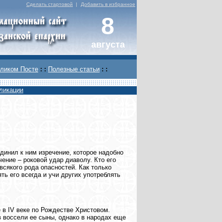
Сделать стартовой
|
Добавить в избранное
8
августа
ликом Посте
: :
Полезные статьи
: :
ликации
единил к ним изречение, которое надобно
чение – роковой удар диаволу. Кто его
всякого рода опасностей. Как только
ть его всегда и учи других употреблять
 в IV веке по Рождестве Христовом.
 воссели ее сыны, однако в народах еще