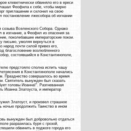
рое клеветнически обвиняло его в ереси
глашал Феофила к себе, чтобы мирно
ерг приглашение и склонил на свою
л постановление лжесобора об изгнании
я созыва Вселенского Собора. Однако
 в изгнание, а Феофил из опасения за
ние, поколебавшее императорские покои.
у письмо, умоляя вернуться в
о народ почти силой привез его,
од благословение возлюбленного
Собор, состоявшийся в Константинополе,
телю предстояло сполна испить чашу
млетрясения в Константинополе начались
ом. Празднество совершалось во время
и. Святитель вынужден был сказать
бует головы Иоанна!". Разгневанная
ть Иоанна Златоуста, и император
лужил Златоуст, и произвел страшное
ь ночью продолжить Таинство в ином
вновь вынужден был добровольно отдаться
поле разразилась буря с грозой,
спешили обвинить в поджоге города его