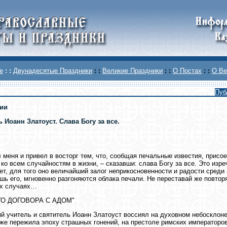
е
: :
Двунадесятые Праздники
: :
Великие Праздники
: :
О Постах
: :
О Ве
Пуб
ии
 Иоанн Златоуст. Слава Богу за всe.
 меня и привел в восторг тем, что, сообщая печальные известия, присо
 ко всем случайностям в жизни, – сказавши: слава Богу за всe. Это изре
ет, для того оно величайший залог неприкосновенности и радости среди 
шь его, мгновенно разгоняются облака печали. Не переставай же повторя
ех случаях…
ГО ДОГОВОРА С АДОМ"
й учитель и святитель Иоанн Златоуст воссиял на духовном небосклоне
же пережила эпоху страшных гонений, на престоле римских императоров