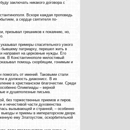
 буду заключать никакого договора с
стантинополя. Вскоре каждая проповедь
бытием, а сердце святителя по-
и, призывал грешников к покаянию, но,
о.
 указывал примеры спасительного узкого
о бывшему патриарху, перешел жить в
ги направил на церковные нужды. Его
ков. В Константинополе милостивый
 оказывал помощь скорбящим, гонимым и
и помогать от имений. Таковыми стали
ли в должность диаконисс. В их
ление в христианском благочестии. Среди
 особенно Олимпиады – верной
ные и душеполезные письма.
ой, без торжественных приемов и пиров.
н и нечестивой части духовенства
лась вызывающей и странной, – особенно
е выезды и приемы в императорском дворе.
женную ему Златоустом, оскорбительной