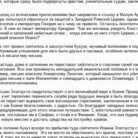
в, которые сразу были подвергнуты арестам, унизительным судам, зак
алец со всяческими притеснениями был направлен в ссылку в Малую А
рь попытался обратиться за защитой к Западной Римской Церкви, однако
ископов и императора Гонория ни к чему не привело. Осталось безответ
о. В нем он пишет императору Аркадию: "Как же желаешь увидеть Конс
ений и запалений небесным огнем… когда изгнан из него столп Церкви, 
ший епископ Иоанн?"
х лет провел святитель в захолустном Кукузе, мучимый болезнями и по
Огромным утешением для него были друзья и пасомые, особенно антиох
а и писали ему письма.
астырь даже в заточении не переставал заботиться о спасении своей па
изгнания. Все они проникнуты неподдельной евангельской любовью и к 
ример, письмо епископу Анкирскому Леонтию, который замышлял его уб
два письма к папе Иннокентию и семнадцать к диакониссе Олимпиаде. 
вятителя-изгнанника.
сьмо Златоуста свидетельствует о его величайшей вере в Божие Провид
 учит терпеливо переносить скорби ради будущих венцов и быть благод
 не перестает выражать свое восхищение соратникам, заключенным в тем
ст как Божие благословение, с радостью. Он благодарит западных еписк
предпринявших для этого опасное путешествие. С апостольской ревнос
ов, посланных им в Скифию, к готам и в Финикию. Узнав, что они подве
 новую миссию и достать средства на постройку храмов.
 селение Кукуз вскоре по прибытии туда святителя Иоанна Златоуста 
ь много паломников. Это не могло не обеспокоить его врагов, поэтому о
 К тому же из-за набегов диких исаврян он вынужден был переходить с м