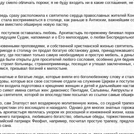
ду смело обличать пороки; я не буду входить ни в какие соглашения, не
ведь сразу расположила к святителю сердца православных жителей Кон
 стала восприниматься в столице, как раньше в Антиохии, важнейшим со
ки вместило обширную новую паству.
 поступков оставалась любовь. Архипастырь по-прежнему бичевал порок
грядущем Судии, напоминал и о Его милосердии, о любви Беспредельног
новенными проповедями, и собственной христианской жизнью святитель
приезде в столицу он продал богатую обстановку дома, принадлежавшег
ату, где поставил только самую необходимую и простую мебель, а день
гда были открыты для просителей любого сословия, особенно для бедня
 строил больницы, странноприимницы, посещал и утешал заключенных,
ся, призывал богачей к милостыне.
натные и богатые люди, которые вняли его боголюбезному слову и стал
довы, которые все свое состояние отдали на служение Церкви и поступи
ти входила подготовка к крещению женщин и детей и дальнейшее настав
о сияют имена святых жен: диаконисс Пентадии, Сальвины, Ампруклы и
 святителя, которой он впоследствии посылал из ссылки самые обшир
о, сам Златоуст вел воздержную молитвенную жизнь, со скудной трапез
христиан это восхищало и назидало. Однако для многих знатных горожа
ь архипастыря являлась укором их роскошной и изнеженной жизни, каза
жнего патриарха, любившего богатство, обильные обеды, торжественны
ийский патриарх Феофил, например, посчитал простую трапезу, предло
о сана.