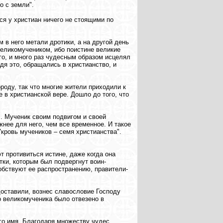
о с земли".
тся у христиан ничего не стоящими по
 в него метали дротики, а на другой день
великомучеником, ибо поистине великие
его, и много раз чудесным образом исцелял
дя это, обращались в христианство, и
роду, так что многие жители приходили к
е в христианской вере. Дошло до того, что
ь". Мученик своим подвигом и своей
жнее для него, чем все временное. И такое
"кровь мучеников – семя христианства".
 противиться истине, даже когда она
тки, которым был подвергнут воин-
собствуют ее распространению, правители-
доставили, вознес славословие Господу
о великомученика было отвезено в
Его имя. Благодаря множеству чудес