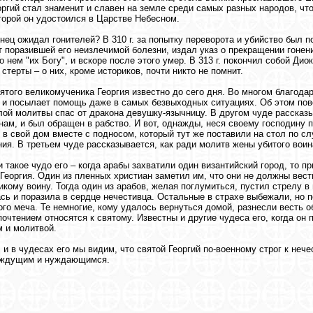
оргий стал знаменит и славен на земле среди самых разных народов, что
торой он удостоился в Царстве Небесном.
онец ожидал гонителей? В 310 г. за попытку переворота и убийство был п
т поразившей его неизлечимой болезни, издал указ о прекращении гонен
о нем "их Богу", и вскоре после этого умер. В 313 г. покончил собой Ди
 стерты – о них, кроме историков, почти никто не помнит.
ятого великомученика Георгия известно до сего дня. Во многом благодар
и посылает помощь даже в самых безвыходных ситуациях. Об этом повес
лой молитвы спас от дракона девушку-язычницу. В другом чуде рассказы
ам, и был обращен в рабство. И вот, однажды, неся своему господину 
 в свой дом вместе с подносом, который тут же поставили на стол по с
ия. В третьем чуде рассказывается, как ради молитв жены убитого воин
и такое чудо его – когда арабы захватили один византийский город, то 
 Георгия. Один из пленных христиан заметил им, что они не должны вес
икому воину. Тогда один из арабов, желая поглумиться, пустил стрелу в
сь и поразила в сердце нечестивца. Остальные в страхе выбежали, но п
ого меча. Те немногие, кому удалось вернуться домой, разнесли весть о
очтением относятся к святому. Известны и другие чудеса его, когда он
 и молитвой.
, и в чудесах его мы видим, что святой Георгий по-военному строг к неч
аждущим и нуждающимся.