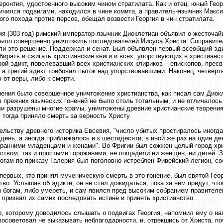
еронтия, удостоенного высоким чином стратилата. Как и отец, юный Геор
ичился подвигами, находился в чине комита, а правитель-язычник Макс
ого похода против персов, обещал возвести Георгия в чин стратилата.
мя (303 год) римский император-язычник Диоклетиан объявил о жесточай
было совершенно уничтожить последователей Иисуса Христа. Соправите
и это решение. Поддержал и сенат. Был объявлен первый всеобщий эд
тбирать и сжигать христианские книги и всех, упорствующих в христианс
рой эдикт, повелевавший всех христианских клириков – епископов, прес
 а третий эдикт требовал пыток над упорствовавшими. Наконец, четверт
 от веры, либо к смерти.
ения было совершенное уничтожение христианства, как писал сам Диокле
з прежних языческих гонений не было столь тотальным, и не отличалось
и разрушены многие храмы, уничтожены древние христианские творения 
 тогда приняло смерть за верность Христу.
ельству древнего историка Евсевия, "число убитых простиралось иногда
 день; а иногда приближалось и к шестидесяти; в иной же раз на один д
ранними младенцами и женами". Во Фригии был сожжен целый город хри
ством, так и простыми горожанами, не пощадили ни женщин, ни детей. 
огам по приказу Галерия был поголовно истреблен Фивейский легион, со
первых, кто принял мученическую смерть в это гонение, был святой Гео
тво. Услышав об эдикте, он не стал дожидаться, пока за ним придут, ч
 богам, либо умереть, и сам явился пред высоким собранием правителе
 призвал их самих последовать истине и принять христианство.
, которому доводилось слышать о подвигах Георгия, напомнил ему о на
посоветовал не выказывать неблагодарности, и, отрекшись от Христа, поч