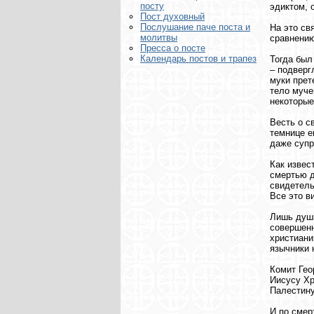
посту
эдиктом, 
Пост духовный
Послушание паче поста и
На это св
молитвы
сравнению
Пресса о посте
Календарь постов и трапез
Тогда был
– подверг
муки прет
тело муче
некоторые
Весть о с
темнице е
даже супр
Как извес
смертью д
свидетель
Все это в
Лишь души
совершенн
христиани
язычники 
Комит Гео
Иисусу Хр
Палестину
И по смер