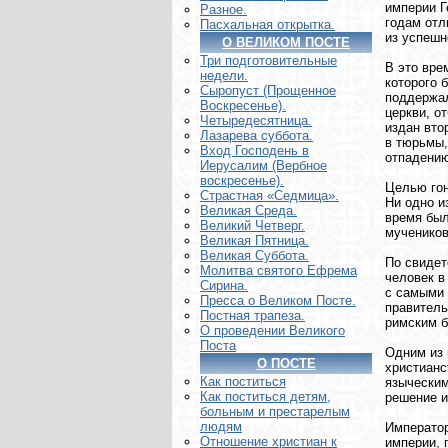
империи Г
Разное.
годам отл
Пасхальная открытка.
из успешн
О ВЕЛИКОМ ПОСТЕ
Три подготовительные
В это вре
недели.
которого 
Сыропуст (Прощенное
поддержал
Воскресенье).
церкви, о
Четыредесятница.
издан вто
Лазарева суббота.
в тюрьмы,
Вход Господень в
отпадению
Иерусалим (Вербное
воскресенье).
Целью гон
Страстная «Седмица».
Ни одно и
Великая Среда.
время был
Великий Четверг.
мучеников
Великая Пятница.
Великая Суббота.
По свидет
Молитва святого Ефрема
человек в
Сирина.
с самыми 
Пресса о Великом Посте.
правитель
Постная трапеза.
римским б
О проведении Великого
Поста
Одним из 
О ПОСТЕ
христианс
Как поститься
языческим
Как поститься детям,
решение и
больным и престарелым
людям
Император
Отношение христиан к
империи, 