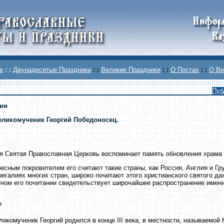
е
: :
Двунадесятые Праздники
: :
Великие Праздники
: :
О Постах
: :
О Ве
Пуб
ии
еликомученик Георгий Победоносец.
я Святая Православная Церковь воспоминает память обновления храма в
есным покровителем его считают такие страны, как Россия, Англия и Гру
регалиях многих стран, широко почитают этого христианского святого д
ном его почитании свидетельствует широчайшее распространение имени
?
ликомученик Георгий родился в конце III века, в местности, называемо