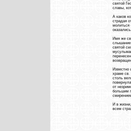
святой Ге
славы, ко
А каков к
страдая о
молиться 
оказались
Имя же св
слышание 
святой си
мусульман
перенесен
возвращен
Известно 
храме св.
столь вел
повернула
от незрим
большим п
смирением
И в жизни
всем стр