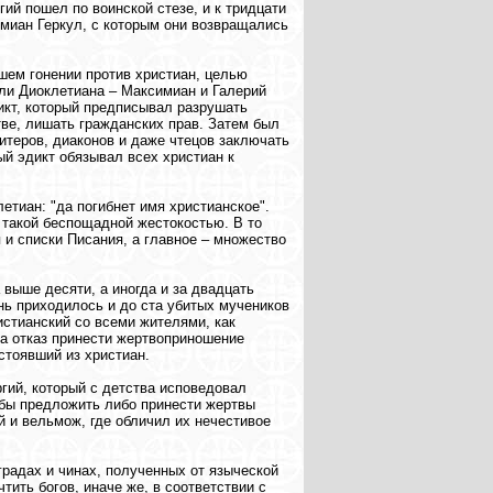
гий пошел по воинской стезе, и к тридцати
имиан Геркул, с которым они возвращались
шем гонении против христиан, целью
ли Диоклетиана – Максимиан и Галерий
икт, который предписывал разрушать
тве, лишать гражданских прав. Затем был
витеров, диаконов и даже чтецов заключать
ый эдикт обязывал всех христиан к
тиан: "да погибнет имя христианское".
 такой беспощадной жестокостью. В то
и списки Писания, а главное – множество
 выше десяти, а иногда и за двадцать
ень приходилось и до ста убитых мучеников
стианский со всеми жителями, как
За отказ принести жертвоприношение
стоявший из христиан.
ргий, который с детства исповедовал
тобы предложить либо принести жертвы
й и вельмож, где обличил их нечестивое
градах и чинах, полученных от языческой
тить богов, иначе же, в соответствии с