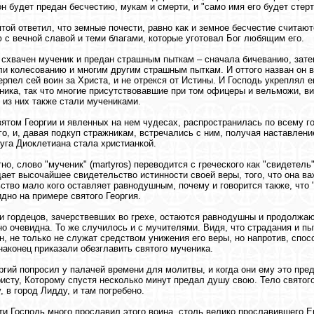
он будет предан бесчестию, мукам и смерти, и "само имя его будет стерт
ятой ответил, что земные почести, равно как и земное бесчестие считаю
 с вечной славой и теми благами, которые уготовал Бог любящим его.
 схвачен мученик и предан страшным пыткам – сначала бичеванию, затем
ли колесованию и многим другим страшным пыткам. И оттого назван он 
ерпел сей воин за Христа, и не отрекся от Истины. И Господь укреплял 
ника, так что многие присутствовавшие при том офицеры и вельможи, ви
 из них также стали мучениками.
вятом Георгии и явленных на нем чудесах, распространилась по всему го
го, и, давая подкуп стражникам, встречались с ним, получая наставлени
уга Диоклетиана стала христианкой.
тно, слово "мученик" (martyros) переводится с греческого как "свидетел
ает высочайшее свидетельство истинности своей веры, того, что она ва
ство мало кого оставляет равнодушным, почему и говорится также, что 
идно на примере святого Георгия.
 гордецов, зачерствевших во грехе, остаются равнодушны и продолжают
о очевидна. То же случилось и с мучителями. Видя, что страдания и пы
н, не только не служат средством унижения его веры, но напротив, спо
наконец приказали обезглавить святого мученика.
ргий попросил у палачей времени для молитвы, и когда они ему это пре
исту, Которому спустя несколько минут предал душу свою. Тело святог
, в город Лидду, и там погребено.
ти Господь много прославил этого воина, столь велико прославившего 