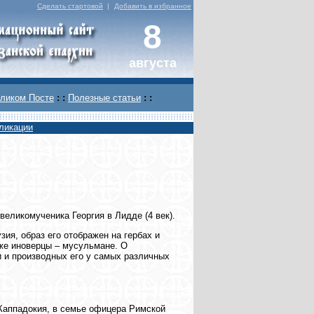
Сделать стартовой
|
Добавить в избранное
8
августа
ликом Посте
: :
Полезные статьи
: :
ликации
еликомученика Георгия в Лидде (4 век).
зия, образ его отображен на гербах и
аже иноверцы – мусульмане. О
 и производных его у самых различных
й Каппадокия, в семье офицера Римской