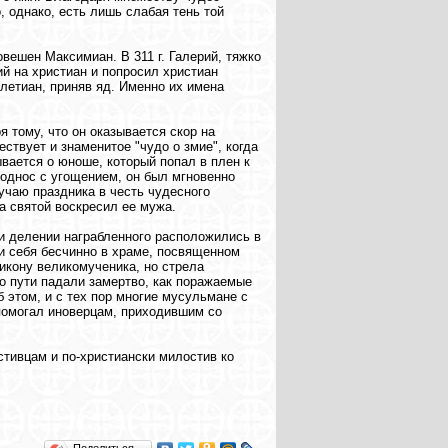
, однако, есть лишь слабая тень той
овешен Максимиан. В 311 г. Галерий, тяжко
ий на христиан и попросил христиан
оклетиан, приняв яд. Именно их имена
я тому, что он оказывается скор на
твует и знаменитое "чудо о змие", когда
вается о юноше, который попал в плен к
поднос с угощением, он был мгновенно
лучаю праздника в честь чудесного
а святой воскресил ее мужа.
при делении награбленного расположились в
ти себя бесчинно в храме, посвященном
 икону великомученика, но стрела
о пути падали замертво, как поражаемые
б этом, и с тех пор многие мусульмане с
 помогал иноверцам, приходившим со
естивцам и по-христиански милостив ко
Поделиться…