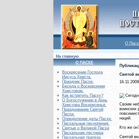
О Пасх
На главную
О ПАСХЕ
Публикац
Воскреcение Господа
Святой в
Иисуса Христа.
Праздник Пасхи.
16.11.2009
Беседа о Воскресении
Христовом.
Сегодн
Как встретить Пасху?
О Богослужении в День
Своим неб
Христова Воскресенья.
воинских 
Празднование Святой
повсемест
Пасхи.
наций.
Определение даты Пасхи.
Пасхальные песнопения.
Кто же он
Святые о Великой Пасхе
Пасхальная лестница
Святой ве
Пасхальная трапеза.