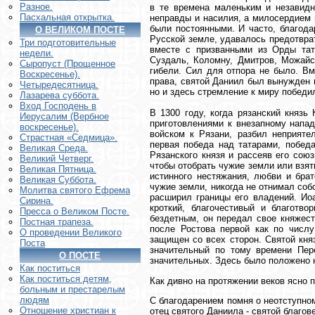
Разное.
в те времена маленьким и незавидн
Пасхальная открытка.
неправды и насилия, а милосердием
были постоянными. И часто, благода
О ВЕЛИКОМ ПОСТЕ
Русской земле, удавалось предотврат
Три подготовительные
вместе с призванными из Орды тат
недели.
Суздаль, Коломну, Дмитров, Можайск
Сыропуст (Прощенное
гибели. Сил для отпора не было. Вм
Воскресенье).
права, святой Даниил был вынужден 
Четыредесятница.
но и здесь стремление к миру победи
Лазарева суббота.
Вход Господень в
В 1300 году, когда рязанский князь
Иерусалим (Вербное
приготовлениями к внезапному напа
воскресенье).
войском к Рязани, разбил неприяте
Страстная «Седмица».
первая победа над татарами, победа
Великая Среда.
Рязанского князя и рассеяв его сою
Великий Четверг.
чтобы отобрать чужие земли или взят
Великая Пятница.
истинного нестяжания, любви и брат
Великая Суббота.
чужие земли, никогда не отнимал соб
Молитва святого Ефрема
расширил границы его владений. Ио
Сирина.
кроткий, благочестивый и благотв
Пресса о Великом Посте.
бездетным, он передал свое княжес
Постная трапеза.
после Ростова первой как по числу
О проведении Великого
защищен со всех сторон. Святой кня
Поста
значительный по тому времени Пер
О ПОСТЕ
значительных. Здесь было положено
Как поститься
Как поститься детям,
Как дивно на протяжении веков ясно 
больным и престарелым
людям
С благодарением помня о неотступном
Отношение христиан к
отец святого Даниила - святой благов