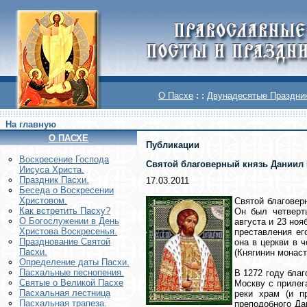
О Пасхе
: :
Двунадесятые Праздни
На главную
О ПАСХЕ
Публикации
Воскреcение Господа
Святой благоверный князь Даниил
Иисуса Христа.
Праздник Пасхи.
17.03.2011
Беседа о Воскресении
Христовом.
Святой благовер
Как встретить Пасху?
Он был четверт
О Богослужении в День
августа и 23 ноя
Христова Воскресенья.
преставления ег
Празднование Святой
она в церкви в 
Пасхи.
(Княгинин монаст
Определение даты Пасхи.
Пасхальные песнопения.
В 1272 году бла
Святые о Великой Пасхе
Москву с прилег
Пасхальная лестница
реки храм (и п
Пасхальная трапеза.
преподобного Да