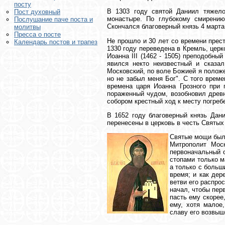
посту
В 1303 году святой Даниил тяжел
Пост духовный
монастыре. По глубокому смирени
Послушание паче поста и
Скончался благоверный князь 4 марта
молитвы
Пресса о посте
Не прошло и 30 лет со времени прес
Календарь постов и трапез
1330 году переведена в Кремль, цер
Иоанна III (1462 - 1505) преподобн
явился некто неизвестный и сказал
Московский, по воле Божией я положе
но не забыл меня Бог". С того врем
времена царя Иоанна Грозного при 
пораженный чудом, возобновил древ
собором крестный ход к месту погреб
В 1652 году благоверный князь Дан
перенесены в церковь в честь Святы
Святые мощи был
Митрополит Моск
первоначальный 
стопами только м
а только с больш
время; и как дер
ветви его распро
начал, чтобы пер
пасть ему скорее
ему, хотя малое
славу его возвыш