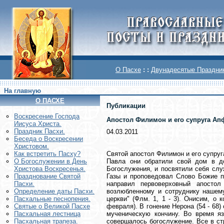
О Пасхе
: :
Двунадесятые Праздни
На главную
О ПАСХЕ
Публикации
Воскреcение Господа
Апостол Филимон и его супруга Ап
Иисуса Христа.
Праздник Пасхи.
04.03.2011
Беседа о Воскресении
Христовом.
Святой апостол Филимон и его супруг
Как встретить Пасху?
Павла они обратили свой дом в д
О Богослужении в День
Богослужения, и посвятили себя сл
Христова Воскресенья.
Газы и проповедовал Слово Божие п
Празднование Святой
направил первоверховный апосто
Пасхи.
возлюбленному и сотруднику нашему
Определение даты Пасхи.
церкви" (Флм. 1, 1 - 3). Онисим, о
Пасхальные песнопения.
февраля). В гонение Нерона (54 - 68
Святые о Великой Пасхе
мученическую кончину. Во время яз
Пасхальная лестница
совершалось богослужение. Все в ст
Пасхальная трапеза.