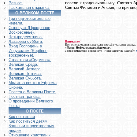
повели к градоначальнику. Святого А
Разное.
Святые Филимон и Апфия, по пригово
Пасхальная открытка.
О ВЕЛИКОМ ПОСТЕ
Три подготовительные
недели.
Сыропуст (Прощенное
Воскресенье).
Четыредесятница.
Лазарева суббота.
Внимание!
При использовании материалов просьба указывать ссылку:
Вход Господень в
«Пасха. Информационный проект»
,
Иерусалим (Вербное
а при размещении в интернете – гиперссылку на наш сайт:
воскресенье).
Страстная «Седмица».
Великая Среда.
Великий Четверг.
Великая Пятница.
Великая Суббота.
Молитва святого Ефрема
Сирина.
Пресса о Великом Посте.
Постная трапеза.
О проведении Великого
Поста
О ПОСТЕ
Как поститься
Как поститься детям,
больным и престарелым
людям
Отношение христиан к