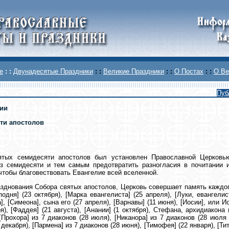
е
: :
Двунадесятые Праздники
: :
Великие Праздники
: :
О Постах
: :
О Ве
Пуб
ии
-ти апостолов
ятых семидесяти апостолов был установлен Православной Церковью
из семидесяти и тем самым предотвратить разногласия в почитании
чтобы благовествовать Евангелие всей вселенной.
зднования Собора святых апостолов, Церковь совершает память каждого
подня] (23 октября), [Марка евангелиста] (25 апреля), [Луки, евангелис
], [Симеона], сына его (27 апреля), [Варнавы] (11 июня), [Иосии], ил
я), [Фаддея] (21 августа), [Анании] (1 октября), Стефана, архидиакона (
 [Прохора] из 7 диаконов (28 июля), [Никанора] из 7 диаконов (28 июля 
декабря), [Пармена] из 7 диаконов (28 июня), [Тимофея] (22 января), [Тит