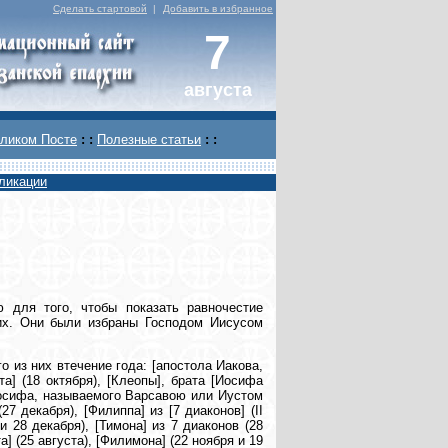
Сделать стартовой
|
Добавить в избранное
7
августа
ликом Посте
: :
Полезные статьи
: :
ликации
 для того, чтобы показать равночестие
 их. Они были избраны Господом Иисусом
 из них втечение года: [апостола Иакова,
та] (18 октября), [Клеопы], брата [Иосифа
и Иосифа, называемого Варсавою или Иустом
27 декабря), [Филиппа] из [7 диаконов] (II
и 28 декабря), [Тимона] из 7 диаконов (28
а] (25 августа), [Филимона] (22 ноября и 19