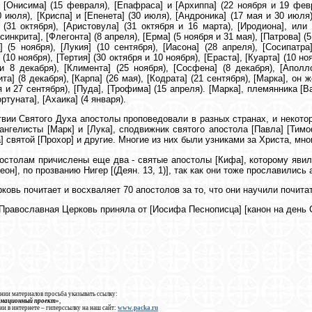
 [Онисима] (15 февраля), [Епафраса] и [Архиппа] (22 ноября и 19 февр
 июля), [Криспа] и [Епенета] (30 июля), [Андроника] (17 мая и 30 июля),
 (31 октября), [Аристовула] (31 октября и 16 марта), [Иродиона], или
синкрита], [Флегонта] (8 апреля), [Ерма] (5 ноября и 31 мая), [Патрова] (5 
] (5 ноября), [Лукия] (10 сентября), [Иасона] (28 апреля), [Сосипатр
10 ноября), [Тертия] (30 октября и 10 ноября), [Ераста], [Куарта] (10 но
и 8 декабря), [Климента] (25 ноября), [Сосфена] (8 декабря), [Аполло
а] (8 декабря), [Карпа] (26 мая), [Кодрата] (21 сентября), [Марка], он 
 и 27 сентября), [Пуда], [Трофима] (15 апреля). [Марка], племянника [Ва
ртуната], [Ахаика] (4 января).
вии Святого Духа апостолы проповедовали в разных странах, и некотор
ангелисты [Марк] и [Лука], сподвижник святого апостола [Павла] [Тимо
] святой [Прохор] и другие. Многие из них были узниками за Христа, мн
постолам причислены еще два - святые апостолы [Кифа], которому явилс
меон], по прозванию Нигер [(Деян. 13, 1)], так как они тоже прославилис
ковь почитает и восхваляет 70 апостолов за то, что они научили почи
 Православная Церковь приняла от [Иосифа Песнописца] [канон на день 
нии материалов просьба указывать ссылку:
рмационный проект»
,
ии в интернете – гиперссылку на наш сайт:
www.packa.ru