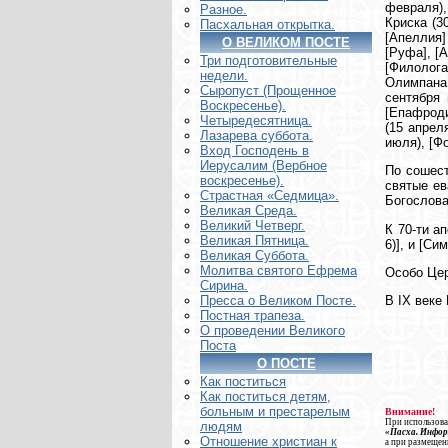
февраля),
Разное.
Криска (30
Пасхальная открытка.
[Апеллия]
О ВЕЛИКОМ ПОСТЕ
[Руфа], [А
Три подготовительные
[Филолога
недели.
Олимпана (
Сыропуст (Прощенное
сентября 
Воскресенье).
[Епафродит
Четыредесятница.
(15 апреля
Лазарева суббота.
июля), [Фо
Вход Господень в
Иерусалим (Вербное
По сошест
воскресенье).
святые ев
Страстная «Седмица».
Богослова
Великая Среда.
Великий Четверг.
К 70-ти а
Великая Пятница.
6)], и [Си
Великая Суббота.
Молитва святого Ефрема
Особо Цер
Сирина.
В IX веке
Пресса о Великом Посте.
Постная трапеза.
О проведении Великого
Поста
О ПОСТЕ
Как поститься
Как поститься детям,
больным и престарелым
Внимание!
При использова
людям
«Пасха. Инфо
Отношение христиан к
а при размещен