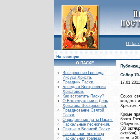
О Пасх
На главную
О ПАСХЕ
Публикац
Воскреcение Господа
Собор 70
Иисуса Христа.
Праздник Пасхи.
17.01.2011
Беседа о Воскресении
Христовом.
Собор св
Как встретить Пасху?
каждого 
О Богослужении в День
Христом, 
Христова Воскресенья.
Празднование Святой
Кроме пра
Пасхи.
брата Гос
Определение даты Пасхи.
Обручника
Пасхальные песнопения.
(30 октябр
Святые о Великой Пасхе
октября),
Пасхальная лестница
июля и 30 
Пасхальная трапеза.