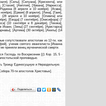
аля), [Силы], [Силуана], [Крискента], или
 [Стахия], [Амплия], [Урвана], [Наркисса],
 Родиона (8 апреля и 10 ноября). [Агава],
ноября), [Ермия] (8 апреля), [Лина], [Гаия],
а] (28 апреля и 10 ноября), [Олимпа] или
ября), [Евода] (7 сентября), [Онисифора] (7
са] (10 сентября и 8 декабря), [Тихика],
же Иоанн, [Зины] (27 сентября), [Аристарха]
рнавы], [Артема] (30 октября), [Акилы] (14
ые сопутствовали апостолам из 12-ти, как
фей], ученик святого евангелиста [Иоанна
огие приняли венец мученической смерти.
я Господь по Воскресении [(1 Кор. 15, 5 -
ь апостольской проповедью.
тать Троицу Единосущную и Нераздельную.
Собора 70-ти апостолов Христовых].
Поделиться…