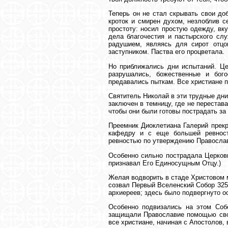
Теперь он не стал скрывать свои до
кроток и смирен духом, незлоблив с
простоту: носил простую одежду, вк
дела благочестия и пастырского сл
радушием, являясь для сирот отц
заступником. Паства его процветала.
Но приближались дни испытаний. Це
разрушались, божественные и бог
предавались пыткам. Все христиане 
Святитель Николай в эти трудные дни
заключен в темницу, где не перестав
чтобы они были готовы пострадать за
Преемник Диоклетиана Галерий прекр
кафедру и с еще большей ревност
ревностью по утверждению Православ
Особенно сильно пострадала Церковь
признавал Его Единосущным Отцу.)
Желая водворить в стаде Христовом 
созвал Первый Вселенский Собор 325
архиереев; здесь было подвергнуто о
Особенно подвизались на этом Соб
защищали Православие помощью сво
все христиане, начиная с Апостолов,