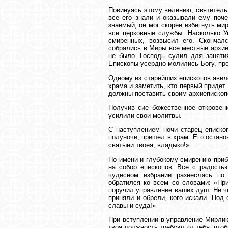
Повинуясь этому велению, святитель
все его знали и оказывали ему поче
знаемый, он мог скорее избегнуть ми
все церковные службы. Насколько 
смиренных, возвысил его. Скончал
собрались в Миры все местные архие
не было. Господь сулил для заняти
Епископы усердно молились Богу, про
Одному из старейших епископов явилс
храма и заметить, кто первый придет
должны поставить своим архиепископ
Получив сие божественное откровен
усилили свои молитвы.
С наступлением ночи старец епископ
полуночи, пришел в храм. Его остано
святыни твоея, владыко!»
По имени и глубокому смирению прибы
на собор епископов. Все с радость
чудесном избрании разнеслась по 
обратился ко всем со словами: «При
поручил управление ваших душ. Не че
приняли и обрели, кого искали. Под
славы и суда!»
При вступлении в управление Мирлики
твоя должность требуют от тебя, чтоб