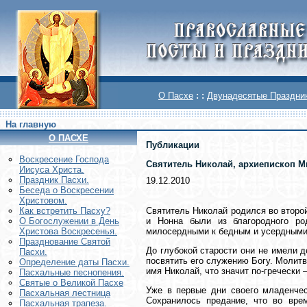
О Пасхе
: :
Двунадесятые Праздни
На главную
О ПАСХЕ
Публикации
Воскреcение Господа
Святитель Николай, архиепископ М
Иисуса Христа.
Праздник Пасхи.
19.12.2010
Беседа о Воскресении
Христовом.
Святитель Николай родился во второй
Как встретить Пасху?
и Нонна были из благородного ро
О Богослужении в День
милосердными к бедным и усердными 
Христова Воскресенья.
Празднование Святой
До глубокой старости они не имели 
Пасхи.
посвятить его служению Богу. Молит
Определение даты Пасхи.
имя Николай, что значит по-греческ
Пасхальные песнопения.
Святые о Великой Пасхе
Уже в первые дни своего младенчес
Пасхальная лестница
Сохранилось предание, что во вре
Пасхальная трапеза.