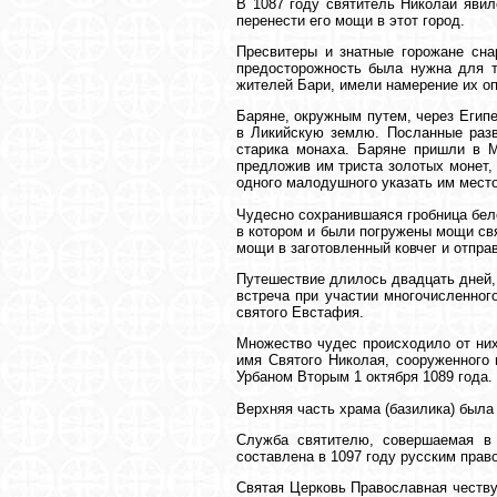
В 1087 году святитель Николай явил
перенести его мощи в этот город.
Пресвитеры и знатные горожане сна
предосторожность была нужна для то
жителей Бари, имели намерение их оп
Баряне, окружным путем, через Египе
в Ликийскую землю. Посланные разв
старика монаха. Баряне пришли в М
предложив им триста золотых монет, 
одного малодушного указать им мест
Чудесно сохранившаяся гробница бел
в котором и были погружены мощи св
мощи в заготовленный ковчег и отпра
Путешествие длилось двадцать дней, 
встреча при участии многочисленног
святого Евстафия.
Множество чудес происходило от них.
имя Святого Николая, сооруженного 
Урбаном Вторым 1 октября 1089 года.
Верхняя часть храма (базилика) была
Служба святителю, совершаемая в
составлена в 1097 году русским пра
Святая Церковь Православная честву