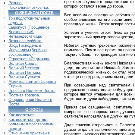
простоял в купели в продолжение тр
Разное.
которой остался верен до гроба.
Пасхальная открытка.
О ВЕЛИКОМ ПОСТЕ
Все необычное поведение ребенка по
Три подготовительные
особое внимание на его воспитание 
недели.
праведную жизнь. Отрок вскоре пост
Сыропуст (Прощенное
Воскресенье).
Успевая в учении, отрок Николай ус
Четыредесятница.
заразительный пример товарищества,
Лазарева суббота.
Избегая суетных греховных развлеч
Вход Господень в
помыслов. Почти все время он прово
Иерусалим (Вербное
такую любовь, что проводил там иног
воскресенье).
Страстная «Седмица».
Благочестивая жизнь юного Николая 
Великая Среда.
дядя, по имени тоже Николай. Замет
Великий Четверг.
подвижнической жизнью, он стал уго
Великая Пятница.
что еще перед рождением сына дали т
Великая Суббота.
Молитва святого Ефрема
При совершении над святителем Н
Сирина.
предсказал народу великое будущее У
Пресса о Великом Посте.
которое явится утешением для всех 
Постная трапеза.
будет пасти души заблудших, питая и
О проведении Великого
Поста
Приняв сан священника, святитель
О ПОСТЕ
смирению он совершал свои духовны
Как поститься
святителя направляла и других на пу
Как поститься детям,
больным и престарелым
Дядя епископ отправился в Палести
людям
душой отдался выполнению многотру
Отношение христиан к
проявляя широкую благотворительност