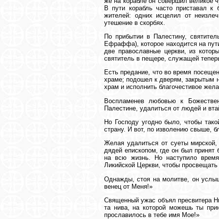
же на корабле он совершил великое ч
В пути корабль часто приставал к 
жителей: одних исцелил от неизлеч
утешение в скорбях.
По прибытии в Палестину, святител
Ефраффа), которое находится на пут
две православные церкви, из которы
святитель в пещере, служащей тепер
Есть предание, что во время посеще
храме; подошел к дверям, закрытым н
храм и исполнить благочестивое жела
Воспламенев любовью к Божествен
Палестине, удалиться от людей и вт
Но Господу угодно было, чтобы тако
страну. И вот, по изволению свыше, б
Желая удалиться от суеты мирской, 
дядей епископом, где он был принят
на всю жизнь. Но наступило время
Ликийской Церкви, чтобы просвещать
Однажды, стоя на молитве, он услыш
венец от Меня!»
Священный ужас объял пресвитера Ни
та нива, на которой можешь ты при
прославилось в тебе имя Мое!»