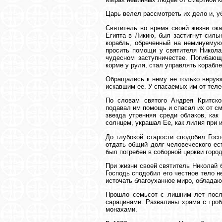
Царь велел рассмотреть их дело и, у
Святитель во время своей жизни ок
Египта в Ликию, был застигнут силь
корабль, обреченный на неминуемую
просить помощи у святителя Николая
чудесном заступничестве. Погибающ
корме у руля, стал управлять корабле
Обращались к нему не только верующ
искавшим ее. У спасаемых им от теле
По словам святого Андрея Критско
подавал им помощь и спасал их от с
звезда утренняя среди облаков, ка
солнцем, украшал Ее, как лилия при 
До глубокой старости сподобил Госп
отдать общий долг человеческого ес
был погребен в соборной церкви горо
При жизни своей святитель Николай 
Господь сподобил его честное тело 
источать благоуханное миро, облада
Прошло семьсот с лишним лет посл
сарацинами. Развалины храма с гроб
монахами.