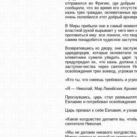
отправился во Фригию, где добрым
сообщили, что во время его отсутст
казнь трех граждан, оклеветанных в
очень полюбился этот добрый архиере
В Миры прибыли они в самый момент 
властной рукой вырывает у него меч
противиться ему: все поняли, что тво
самим понадобится чудесное заступн
Возвратившись ко двору, они заслуж
царедворцев, которые оклеветали п
клеветники сумели убедить царя: 
предупредил их, что казнь должна с
заступни-чества через святителя 
освобождения трех воевод, угрожая п
«Кто ты, что смеешь требовать и угр
«Я — Николай, Мир Ликийских Архиеп
Проснувшись, царь стал размышлят
Евлавию и потребовал освобождения
Царь призвал к себе Евлавия, и узнав
«Какое колдовство делаете вы, чтоб
святителя Николая.
«Мы не делаем никакого колдовства,
Мирах невинных людей от смертной к