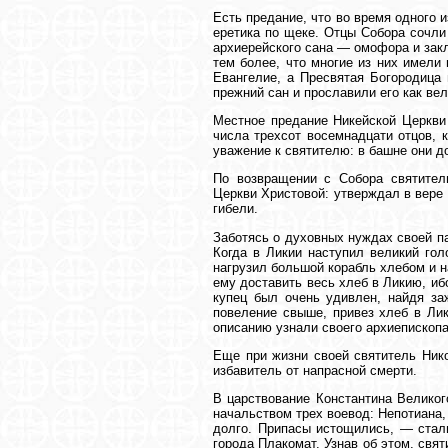
Есть предание, что во время одного 
еретика по щеке. Отцы Собора сочли
архиерейского сана — омофора и зак
тем более, что многие из них имели
Евангелие, а Пресвятая Богородица 
прежний сан и прославили его как вел
Местное предание Никейской Церкви 
числа трехсот восемнадцати отцов, 
уважение к святителю: в башне они д
По возвращении с Собора святител
Церкви Христовой: утверждал в вере 
гибели.
Заботясь о духовных нуждах своей п
Когда в Ликии наступил великий гол
нагрузил большой корабль хлебом и н
ему доставить весь хлеб в Ликию, ибо
купец был очень удивлен, найдя за
повеление свыше, привез хлеб в Лик
описанию узнали своего архиепископа
Еще при жизни своей святитель Ник
избавитель от напрасной смерти.
В царствование Константина Великог
начальством трех воевод: Непотиана,
долго. Припасы истощились, — стали
города Плакомат. Узнав об этом, свя