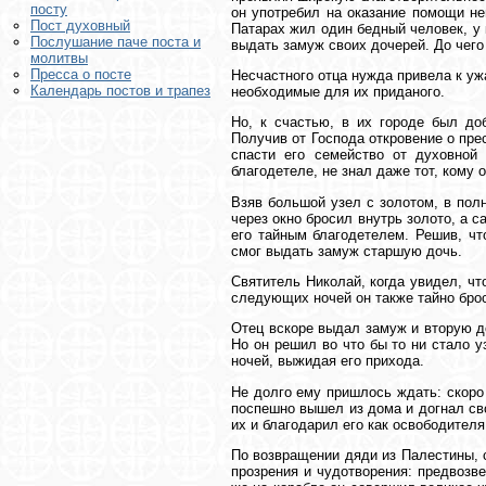
посту
он употребил на оказание помощи не
Пост духовный
Патарах жил один бедный человек, у 
Послушание паче поста и
выдать замуж своих дочерей. До чего
молитвы
Пресса о посте
Несчастного отца нужда привела к уж
Календарь постов и трапез
необходимые для их приданого.
Но, к счастью, в их городе был до
Получив от Господа откровение о пре
спасти его семейство от духовной 
благодетеле, не знал даже тот, кому 
Взяв большой узел с золотом, в полн
через окно бросил внутрь золото, а с
его тайным благодетелем. Решив, ч
смог выдать замуж старшую дочь.
Святитель Николай, когда увидел, чт
следующих ночей он также тайно брос
Отец вскоре выдал замуж и вторую до
Но он решил во что бы то ни стало у
ночей, выжидая его прихода.
Не долго ему пришлось ждать: скоро
поспешно вышел из дома и догнал сво
их и благодарил его как освободителя
По возвращении дяди из Палестины, с
прозрения и чудотворения: предвозв