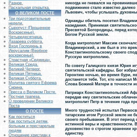
никогда не гневался на провинивш
Разное.
подвижнике стало известно далеко
Пасхальная открытка.
Львович, чтобы услышать духовные
О ВЕЛИКОМ ПОСТЕ
Три подготовительные
Однажды обитель посетил Владими
недели.
назидания. Принимая святительско
Сыропуст (Прощенное
Пресвятой Богородицы, перед кото
Воскресенье).
Богом Русской земли.
Четыредесятница.
Лазарева суббота.
Когда митрополит Максим скончалс
Вход Господень в
Владимирский, а им был в это врем
Иерусалим (Вербное
Константинопольскому своего спод
воскресенье).
Русскую митрополию.
Страстная «Седмица».
Великая Среда.
По совету Галицкого князя Юрия и
Великий Четверг.
святительской кафедры. Бог избр
Великая Пятница.
Геронтию ночью, во время бури, яв
Великая Суббота.
достанется тебе. Тот, кто написал 
Молитва святого Ефрема
Слова Божией Матери в точности и
Сирина.
Пресса о Великом Посте.
Патриарх Константинопольский Афан
Постная трапеза.
передав ему святительские облачен
О проведении Великого
митрополит Петр в течение года пр
Поста
Много трудностей испытал Первосв
О ПОСТЕ
татарским игом Русской земле не б
Как поститься
своего пребывания. В этот период
Как поститься детям,
истинной веры и нравственности. 
больным и престарелым
духовенство о строгом хранении х
людям
единству.
Отношение христиан к