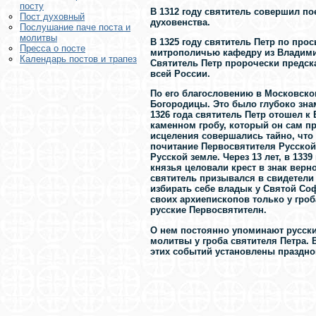
посту
В 1312 году святитель совершил пое
Пост духовный
духовенства.
Послушание паче поста и
молитвы
В 1325 году святитель Петр по прос
Пресса о посте
митрополичью кафедру из Владимир
Календарь постов и трапез
Святитель Петр пророчески предск
всей России.
По его благословению в Московском
Богородицы. Это было глубоко зна
1326 года святитель Петр отошел к
каменном гробу, который он сам п
исцеления совершались тайно, что 
почитание Первосвятителя Русской
Русской земле. Через 13 лет, в 133
князья целовали крест в знак вер
святитель призывался в свидетели
избирать себе владык у Святой Соф
своих архиепископов только у гроб
русские Первосвятителн.
О нем постоянно упоминают русски
молитвы у гроба святителя Петра. 
этих событий установлены празднов