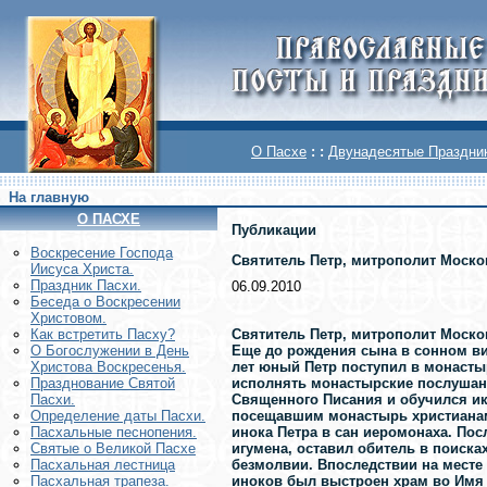
О Пасхе
: :
Двунадесятые Праздни
На главную
О ПАСХЕ
Публикации
Воскреcение Господа
Святитель Петр, митрополит Моско
Иисуса Христа.
Праздник Пасхи.
06.09.2010
Беседа о Воскресении
Христовом.
Святитель Петр, митрополит Моско
Как встретить Пасху?
Еще до рождения сына в сонном ви
О Богослужении в День
лет юный Петр поступил в монасты
Христова Воскресенья.
исполнять монастырские послушан
Празднование Святой
Священного Писания и обучился ик
Пасхи.
посещавшим монастырь христианам
Определение даты Пасхи.
инока Петра в сан иеромонаха. По
Пасхальные песнопения.
игумена, оставил обитель в поиска
Святые о Великой Пасхе
безмолвии. Впоследствии на мест
Пасхальная лестница
иноков был выстроен храм во Имя 
Пасхальная трапеза.