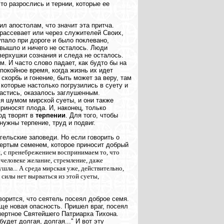
 то разрослись и тернии, которые ее
ил апостолам, что значит эта притча.
 рассевает или через служителей Своих,
упало при дороге и было поклевано,
е вышло и ничего не осталось. Люди
верхушки сознания и следа не осталось.
. И часто слово падает, как будто бы на
покойное время, когда жизнь их идет
скорбь и гонение, быть может за веру, там
 которые настолько погрузились в суету и
растись, оказалось заглушенным.
ся шумом мирской суеты, и они также
риносят плода. И, наконец, только
од творят в
терпении
. Для того, чтобы
нужны терпение, труд и подвиг.
гельские заповеди. Но если говорить о
вертым семенем, которое приносит добрый
 с пренебрежением воспринимаем то, что
в человеке желание, стремление, даже
ушла... А среда мирская уже, действительно,
 силы нет вырваться из этой суеты,
ворится, что сеятель посеял доброе семя.
ще новая опасность. Пришел враг, посеял
мертное Святейшего Патриарха Тихона.
удет долгая, долгая..." И вот эту