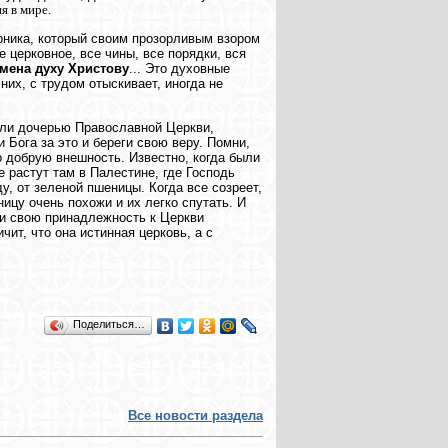
я в мире.
рника, который своим прозорливым взором
е церковное, все чины, все порядки, вся
мена духу Христову
... Это духовные
них, с трудом отыскивает, иногда не
 или дочерью Православной Церкви,
 Бога за это и береги свою веру. Помни,
 добрую внешность. Известно, когда были
 растут там в Палестине, где Господь
у, от зеленой пшеницы. Когда все созреет,
ницу очень похожи и их легко спутать. И
ги свою принадлежность к Церкви
ит, что она истинная церковь, а с
Поделиться…
Все новости раздела