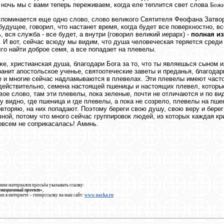
ночь мы с вами теперь переживаем, когда еле теплится свет слова
Божи
споминается еще одно слово, слово великого Святителя Феофана Затво
будущее, говорил, что настанет время, когда будет все поверхностно, вс
, вся служба - все будет, а внутри (говорил великий иерарх) -
полная из
. И вот, сейчас всюду мы видим, что душа человеческая теряется среди 
го найти доброе семя, а все попадает на плевелы.
же, христианская душа, благодари Бога за то, что ты являешься сыном
ранит апостольское ученье, святоотеческие заветы и преданья, благодари
е и многие сейчас надламываются в плевелах. Эти плевелы имеют часто
действительно, семена настоящей пшеницы и настоящих плевел, которые
вое слово, там эти плевелы, пока зеленые, почти не отличаются и по вид
зу видно, где пшеница и где плевелы, а пока не созрело, плевелы на пше
овторяю, на них попадают. Поэтому береги свою душу, свою веру и бере
ной, потому что много сейчас группировок людей, из которых каждая крич
овсем не соприкасалась! Аминь.
нии материалов просьба указывать ссылку:
рмационный проект»
,
ии в интернете – гиперссылку на наш сайт:
www.packa.ru