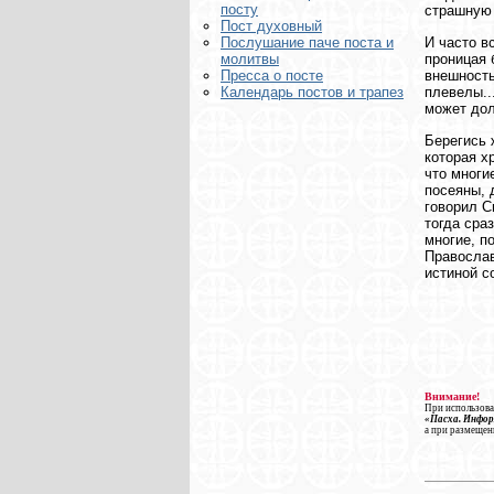
посту
страшную 
Пост духовный
И часто в
Послушание паче поста и
проницая 
молитвы
внешность
Пресса о посте
плевелы..
Календарь постов и трапез
может дол
Берегись 
которая х
что многи
посеяны, 
говорил С
тогда сра
многие, п
Православ
истиной с
Внимание!
При использова
«Пасха. Инфо
а при размещен