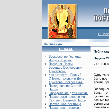
О Пасх
На главную
О ПАСХЕ
Публикац
Воскреcение Господа
Неделя 2
Иисуса Христа.
Праздник Пасхи.
21.10.200
Беседа о Воскресении
Христовом.
Одну из с
Как встретить Пасху?
было повт
О Богослужении в День
время, бр
Христова Воскресенья.
Празднование Святой
Господь с
Пасхи.
быть, что
Определение даты Пасхи.
делал сво
Пасхальные песнопения.
разные ме
Святые о Великой Пасхе
семян упа
Пасхальная лестница
сначала к
Пасхальная трапеза.