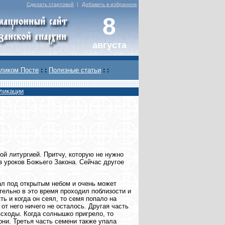
Сделать стартовой
|
Добавить в избранное
8
августа
ликом Посте
: :
Полезные статьи
: :
ликации
й литургией. Притчу, которую не нужно
из уроков Божьего Закона. Сейчас другое
ал под открытым небом и очень может
ительно в это время проходил поблизости и
ть и когда он сеял, то семя попало на
от него ничего не осталось. Другая часть
всходы. Когда солнышко пригрело, то
рни. Третья часть семени также упала