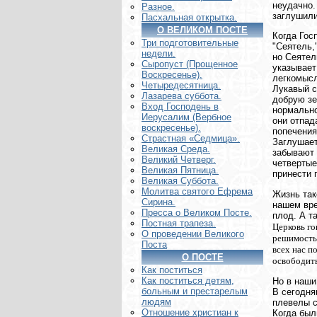
неудачно.
Разное.
заглушили
Пасхальная открытка.
О ВЕЛИКОМ ПОСТЕ
Когда Гос
Три подготовительные
"Сеятель,
недели.
но Сеятел
Сыропуст (Прощенное
указывает
Воскресенье).
легкомысл
Четыредесятница.
Лукавый с
Лазарева суббота.
добрую зе
Вход Господень в
нормально
Иерусалим (Вербное
они отпад
воскресенье).
попечения
Страстная «Седмица».
Заглушает
Великая Среда.
забывают 
Великий Четверг.
четвертые
Великая Пятница.
принести 
Великая Суббота.
Молитва святого Ефрема
Жизнь так
Сирина.
нашем вре
Пресса о Великом Посте.
плод. А т
Постная трапеза.
Церковь го
О проведении Великого
решимость 
Поста
всех нас п
О ПОСТЕ
освободить
Как поститься
Как поститься детям,
Но в наши
больным и престарелым
В сегодня
людям
плевелы с
Отношение христиан к
Когда был