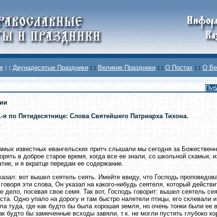
е
: :
Двунадесятые Праздники
: :
Великие Праздники
: :
О Постах
: :
О Ве
Пуб
ии
1-я по Пятидесятнице: Слова Святейшего Патриарха Тихона.
7
амых известных евангельских притч слышали мы сегодня за Божественно
орять в доброе старое время, когда все ее знали, со школьной скамьи, 
атие, и я вкратце передам ее содержание.
казал: вот вышел сеятель сеять. Имейте ввиду, что Господь проповедов
, говоря эти слова, Он указал на какого-нибудь сеятеля, который действ
е дело, посевая свое семя. Так вот, Господь говорит: вышел сеятель сея
ста. Одно упало на дорогу и там быстро налетели птицы, его склевали и 
ла туда, где как будто бы была хорошая земля, но очень тонки были ее 
ак будто бы замеченные всходы завяли, т.к. не могли пустить глубоко ко