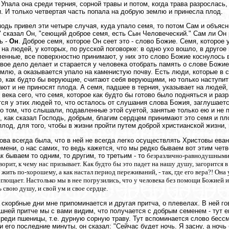
 Упала она среди терния, сорной травы и потом, когда трава разрослась,
. И только четвертая часть попала на добрую землю и принесла плод.
подь привел эти четыре случая, куда упало семя, то потом Сам и объясн
" сказал Он, "сеющий доброе семя, есть Сын Человеческий." Сам ли Он
ь -
Он
. Доброе семя, которое Он сеет это - слово Божие. Семя, которое 
 на людей, у которых, по русской поговорке: в одно ухо вошло, в друго
енные, все поверхностно принимают, у них это слово Божие коснулось 
вое дело делает и старается у человека отобрать память о слове Божием
млю, а оказывается упало на каменистую почву. Есть люди, которые в с
, как будто бы верующие, считают себя верующими, но только наступит 
ают и не приносят плода. А семя, падшее в терния, указывает на людей,
 века сего, что семя, которое как будто бы готово было подняться и раз
ся у этих людей то, что осталось от слушания слова Божия, заглушает
о том, что слышали, подавленные этой суетой, занятые только ею и не п
, как сказал Господь, добрым, благим сердцем принимают это семя и пл
плод, для того, чтобы в жизни пройти путем доброй христианской жизни, 
ова всегда была, что в ней не всегда легко осуществлять Христовы еван
мени, о нас самих, то ведь кажется, что мы редко бываем вот этим чет
ак бываем то одним, то другим, то третьим - то
безразлично-равнодушными,
ворит, к чему нас призывает. Как будто бы это падет на нашу душу, загорится 
жить по-хорошему, а как настал период переживаний, - так, где его вера?! Она 
оглощает. Настолько мы в нее погрузились, что у человека без помощи Божией и
 свою душу, и свой ум и свое сердце.
 скорбные дни мне припоминается и другая притча, о плевелах. В ней го
шней притче мы с вами видим, что получается с добрым семенем - тут е
реди пшеницы, т.е. дурную сорную траву. Тут вспоминается слово бесс
и его последние минуты, он сказал: "Сейчас будет ночь. Я засну, а ночь б