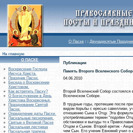
О Пасхе
: :
Двунадесятые Праздни
На главную
О ПАСХЕ
Публикации
Воскреcение Господа
Память Второго Вселенского Собор
Иисуса Христа.
Праздник Пасхи.
04.06.2010
Беседа о Воскресении
Христовом.
Второй Вселенский Собор состоялся 
Как встретить Пасху?
Вселенском Соборе.
О Богослужении в День
Христова Воскресенья.
В трудные годы, протекшие после при
Празднование Святой
видом борьбы с ересью савеллиан, уч
Пасхи.
отношению Сына к Отцу. Эта формулир
Определение даты Пасхи.
употреблявшими термин "подобен Отцу
Пасхальные песнопения.
обстановки и выгоды то к Православию
Святые о Великой Пасхе
Отцом и Сыном. Второй еретик - Аеци
Пасхальная лестница
чем Сын. Его ученик Евномий учил о 
Пасхальная трапеза.