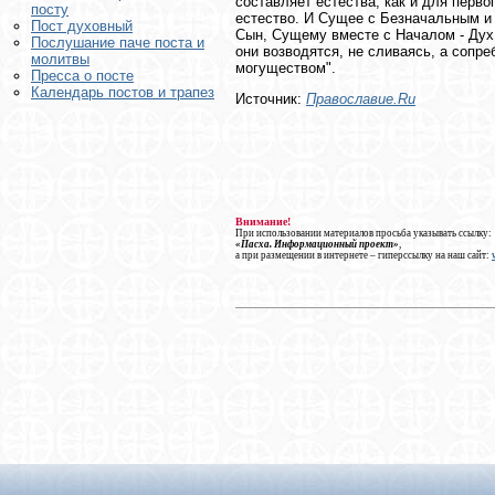
составляет естества, как и для перво
посту
естество. И Сущее с Безначальным и с
Пост духовный
Сын, Сущему вместе с Началом - Дух С
Послушание паче поста и
они возводятся, не сливаясь, а сопр
молитвы
могуществом".
Пресса о посте
Календарь постов и трапез
Источник:
Православие.Ru
Внимание!
При использовании материалов просьба указывать ссылку:
«Пасха. Информационный проект»
,
а при размещении в интернете – гиперссылку на наш сайт: