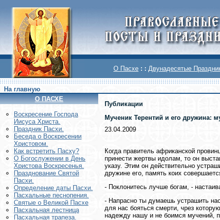
О Пасхе
: :
Двунадесятые Праздни
На главную
О ПАСХЕ
Публикации
Воскреcение Господа
Мученик Терентий и его дружина: 
Иисуса Христа.
Праздник Пасхи.
23.04.2009
Беседа о Воскресении
Христовом.
Когда правитель африканской провинц
Как встретить Пасху?
принести жертвы идолам, то он выста
О Богослужении в День
указу. Этим он действительно устраш
Христова Воскресенья.
дружине его, память коих совершаетс
Празднование Святой
Пасхи.
- Поклонитесь лучше богам, - настаив
Определение даты Пасхи.
Пасхальные песнопения.
- Напрасно ты думаешь устрашить нас,
Святые о Великой Пасхе
для нас бояться смерти, чрез котору
Пасхальная лестница
надежду нашу и не боимся мучений, п
Пасхальная трапеза.