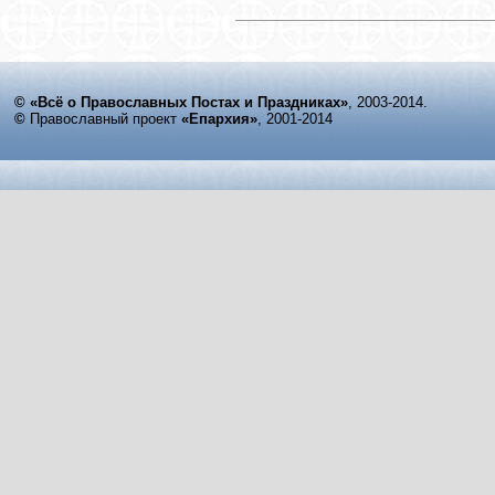
© «Всё о Православных Постах и Праздниках»
, 2003-2014.
©
Православный проект
«Епархия»
, 2001-2014