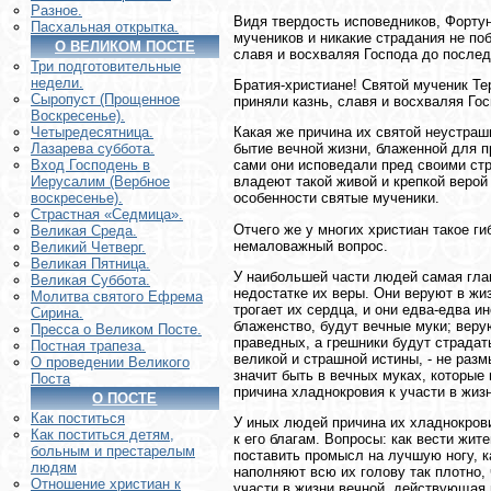
Разное.
Видя твердость исповедников, Форту
Пасхальная открытка.
мучеников и никакие страдания не поб
О ВЕЛИКОМ ПОСТЕ
славя и восхваляя Господа до послед
Три подготовительные
недели.
Братия-христиане! Святой мученик Те
Сыропуст (Прощенное
приняли казнь, славя и восхваляя Го
Воскресенье).
Какая же причина их святой неустраш
Четыредесятница.
бытие вечной жизни, блаженной для п
Лазарева суббота.
сами они исповедали пред своими стр
Вход Господень в
владеют такой живой и крепкой верой
Иерусалим (Вербное
особенности святые мученики.
воскресенье).
Страстная «Седмица».
Отчего же у многих христиан такое г
Великая Среда.
немаловажный вопрос.
Великий Четверг.
Великая Пятница.
У наибольшей части людей самая глав
Великая Суббота.
недостатке их веры. Они веруют в жи
Молитва святого Ефрема
трогает их сердца, и они едва-едва и
Сирина.
блаженство, будут вечные муки; веру
Пресса о Великом Посте.
праведных, а грешники будут страдат
Постная трапеза.
великой и страшной истины, - не разм
О проведении Великого
значит быть в вечных муках, которые
Поста
причина хладнокровия к участи в жизн
О ПОСТЕ
Как поститься
У иных людей причина их хладнокрови
Как поститься детям,
к его благам. Вопросы: как вести жит
больным и престарелым
поставить промысл на лучшую ногу, к
людям
наполняют всю их голову так плотно,
Отношение христиан к
участи в жизни вечной, действующая 