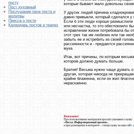
посту
которые бывают мало довольны свои
Пост духовный
Послушание паче поста и
У других людей причина хладнокровия
молитвы
давно привыкли, который сделался у н
Пресса о посте
Если б эти люди хорошо размыслили о
Календарь постов и трапез
или несчастна, то это обеспокоило бы
исправлении жизни потребовала бы от
этот грех так им любезен или так нео
забыть ее и истребить из своей голов
рассеянности и - предаются рассеянн
мука.
Итак, вот причины, по которым весьм
котором должно думать больше.
Братия! Весьма нужно чаще думать о 
другая, которая никогда не прекращае
крайне блаженна, если он жил благоч
нераскаянно.
Внимание!
При использовании материалов просьба указывать ссылку:
«Пасха. Информационный проект»
,
а при размещении в интернете – гиперссылку на наш сайт: