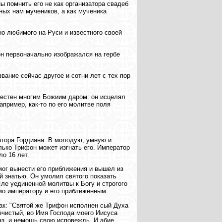
ы помнить его не как организатора свадеб
тных нам мучеников, а как мученика
но любимого на Руси и известного своей
он первоначально изображался на гербе
звание сейчас другое и сотни лет с тех пор
звестен многим Божиим даром: он исцелял
пример, как-то по его молитве поля
атора Гордиана. В молодую, умную и
лько Трифон может изгнать его. Император
ло 16 лет.
смог вынести его приближения и вышел из
й знатью. Он умолил святого показать
ле уединенной молитвы к Богу и строгого
мо императору и его приближенным.
так: "Святой же Трифон исполнен сый Духа
ечистый, во Имя Господа моего Иисуса
аз, и немощь свою исповеждь. И абие