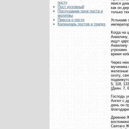
посту
явися диа
Пост духовный
как он де
Послушание паче поста и
только те
молитвы
Пресса о посте
Услышав э
Календарь постов и трапез
император
Когда на 
Аквилину,
ищут царс
Аквилину 
угрозами.
время изб
Через нек
мученика 
железные 
охоту, св
подвижутс
5; 118, 1
(Деян. 7, 6
Господь у
Ангел с д
день он п
благодари
Древнее Ж
воспомина
Святаго Ж