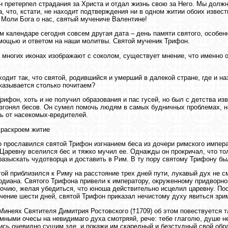
он претерпел страдания за Христа и отдал жизнь свою за Него. Мы должн
а, что, кстати, не находит подтверждения ни в одном житии обоих извес
 Моли Бога о нас, святый мучениче Валентине!
м календаре сегодня совсем другая дата – день памяти святого, особен
мощью и ответом на наши молитвы. Святой мученик Трифон.
а многих иконах изображают с соколом, существует мнение, что именно 
ходит так, что святой, родившийся и умерший в далекой стране, где и на
казывается столько почитаем?
рифон, хоть и не получил образования и пас гусей, но был с детства и
згонял бесов. Он сумел помочь людям в самых будничных проблемах, на
ь от насекомых-вредителей.
раскроем житие
 прославился святой Трифон изгнанием беса из дочери римского импер
Царевну вселился бес и тяжко мучил ее. Однажды он прокричал, что то
разыскать чудотворца и доставить в Рим. В ту пору святому Трифону бы
той приблизился к Риму на расстояние трех дней пути, лукавый дух не 
рдиана. Святого Трифона привели к императору, окруженному придворно
очию, желая убедиться, что юноша действительно исцелил царевну. Пос
ечение шести дней, святой Трифон приказал нечистому духу явиться зри
Минеях Святителя Димитрия Ростовского (†1709) об этом повествуется 
умными очесы на невидимаго духа смотряяй, рече: тебе глаголю, душе н
ись очевидно сущим зде, и покажи им скаредный и безстудный свой обр