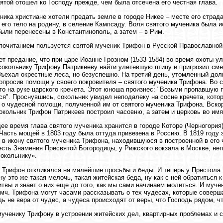
вятой отошел ко Господу прежде, чем была отсечена его честная глава.
ника христиане хотели предать земле в городе Никее – месте его страд
 его тело на родину, в селение Кампсаду. Воля святого мученика была 
ыли перенесены в Константинополь, а затем – в Рим.
очитанием пользуется святой мученик Трифон в Русской Православной
т предание, что при царе Иоанне Грозном (1533-1584) во время охоты у
сокольнику Трифону Патрикееву найти улетевшую птицу и пригрозил сме
ъехал окрестные леса, но безуспешно. На третий день, утомленный долг
опросив помощи у своего покровителя – святого мученика Трифона. Во 
о на руке царского кречета. Этот юноша произнес: "Возьми пропавшую п
ся". Проснувшись, сокольник увидел неподалеку на сосне кречета, которо
 о чудесной помощи, полученной им от святого мученика Трифона. Вскор
сокольник Трифон Патрикеев построил часовню, а затем и церковь во им
ее время глава святого мученика хранится в городе Которе (Черногория
Часть мощей в 1803 году была оттуда привезена в Россию. В 1819 году 
 в икону святого мученика Трифона, находившуюся в построенной в его 
есть Знамения Пресвятой Богородицы, у Рижского вокзала в Москве, неп
окольнику».
 Трифон откликался на малейшие просьбы и беды. И теперь у Престола 
 ну это же такая мелочь, такая житейская беда, ну как с ней обратиться
твы и знает о них еще до того, как мы сами начинаем молиться. И муч
 мч. Трифона могут часами рассказывать о тех чудесах, которые соверш
дь не вера от чудес, а чудеса происходят от веры, что Господь рядом, ч
ученику Трифону в устроении житейских дел, квартирных проблемах и 