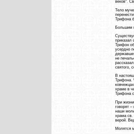
веков". С
Тело муче
перенести
Трифона б
Большим п
Существуе
приказал 
Трифон об
усердно п
державшег
не печаль
рассказал
святого, 
В настоящ
Трифона. 
ковчежцах
храме в ч
Трифона с
При жизни
говорят –
наши моли
храма св.
верой. Ве
Молятся м