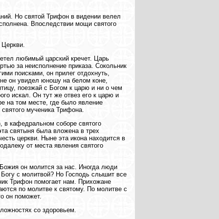
аний. Но святой Трифон в видении велел
исполнена. Впоследствии мощи святого
 Церкви.
летел любимый царский кречет. Царь
ртью за неисполнение приказа. Сокольник
ими поисками, он прилег отдохнуть,
сне он увидел юношу на белом коне,
тицу, поезжай с Богом к царю и ни о чем
го искал. Он тут же отвез его к царю и
е на том месте, где было явление
я святого мученика Трифона.
), в кафедральном соборе святого
эта святыня была вложена в трех
честь церкви. Ныне эта икона находится в
одалеку от места явления святого
Божия он молится за нас. Иногда люди
 к Богу с молитвой? Но Господь слышит все
еник Трифон помогает нам. Прихожане
аются по молитве к святому. По молитве с
то он поможет.
сложностях со здоровьем.