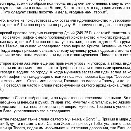
вол пред всеми во образе пса черна, имущ очи аки огненны, главу влек
рзнул вселиться в создание Божие, бес ответил, что над христианами он
х, "кто следует своим похотям и дела, угодные нам, творит".
то, многие из присутствовавших оставили идолопоклонство и уверовал
ом, святой Трифон вернулся на родину. Все полученные дары он раздал
царский престол вступил император Декий (249-251), жестокий гонитель 
 что святой Трифон смело проповедует христианство и многих приводит 
кие слуги, святой Трифон не стал укрываться, но сам отдал себя в руки
в г. Никею, он смело исповедовал свою веру во Христа. Аквилин не смо
 Тогда епарх приказал связать святому мученику руки, подвесить его на 
иения не услышал мучитель ни одного стона мученика. После этого свя
оторое время Аквилин еще раз применил угрозы и уговоры, а затем, вид
новым истязаниям. Тело святого Трифона терзали железными крючьями, 
гвозди и водили по городу. А когда мученика заставили идти вслед за к
ятой Трифон пел следующие стихи из псалмов пророка Давида: "Соверши 
я стопы моя… Стопы моя направи, Господи, по словеси Твоему, и да не 
33). Повторял он часто и слова первомученика святого архидиакона Стефа
0).
креплял Своего избранника, и он мужественно переносил все пытки. Во
рагоценным венцом в руках. Увидев это, мучители испугались, но Акви
родолжил пытки, после которых приговорил мученика Трифона к усечен
л Бога, укреплявшего его в страданиях.
итие передает такие слова святого мученика к Богу: "…Приими в мире д
ти будут, и в память мою Святыя Жертвы принесут Тебе, услыши с высот
илища Твоего, подая им изобильная и нетленная дарования, яко Един е