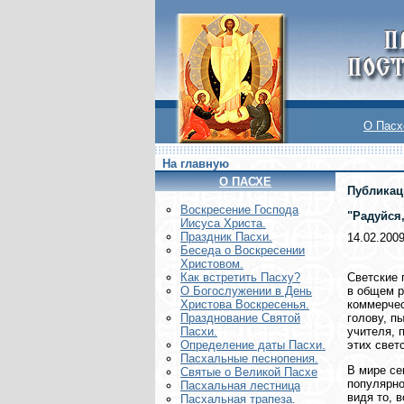
О Пасх
На главную
О ПАСХЕ
Публикац
Воскреcение Господа
"Радуйся
Иисуса Христа.
Праздник Пасхи.
14.02.200
Беседа о Воскресении
Христовом.
Светские 
Как встретить Пасху?
в общем р
О Богослужении в День
коммерчес
Христова Воскресенья.
голову, п
Празднование Святой
учителя, 
Пасхи.
этих светс
Определение даты Пасхи.
Пасхальные песнопения.
В мире се
Святые о Великой Пасхе
популярно
Пасхальная лестница
видя то, 
Пасхальная трапеза.