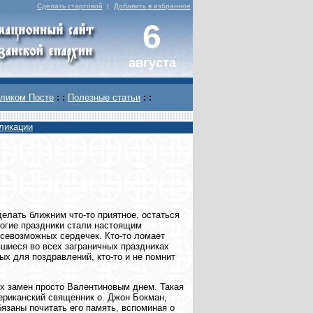
Сделать стартовой
|
Добавить в избранное
6
августа
ликом Посте
: :
Полезные статьи
: :
ликации
елать ближним что-то приятное, остаться
ногие праздники стали настоящим
севозможных сердечек. Кто-то ломает
авшиеся во всех заграничных праздниках
ых для поздравлений, кто-то и не помнит
ых замен просто Валентиновым днем. Такая
ериканский священник о. Джон Бокман,
бязаны почитать его память, вспоминая о