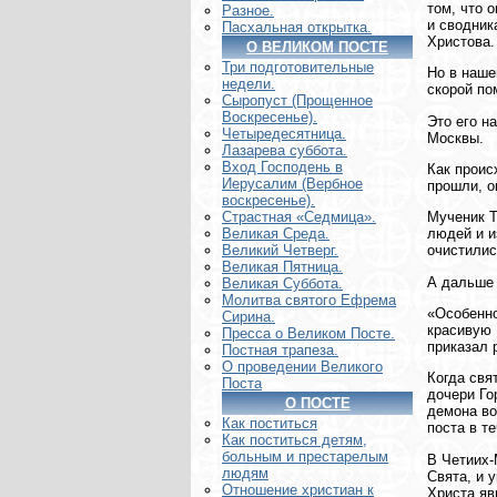
том, что 
Разное.
и сводник
Пасхальная открытка.
Христова.
О ВЕЛИКОМ ПОСТЕ
Три подготовительные
Но в наше
недели.
скорой по
Сыропуст (Прощенное
Воскресенье).
Это его н
Четыредесятница.
Москвы.
Лазарева суббота.
Вход Господень в
Как проис
Иерусалим (Вербное
прошли, о
воскресенье).
Мученик Т
Страстная «Седмица».
людей и и
Великая Среда.
очистилис
Великий Четверг.
Великая Пятница.
А дальше 
Великая Суббота.
Молитва святого Ефрема
«Особенно
Сирина.
красивую 
Пресса о Великом Посте.
приказал 
Постная трапеза.
О проведении Великого
Когда свя
Поста
дочери Го
О ПОСТЕ
демона во
Как поститься
поста в т
Как поститься детям,
больным и престарелым
В Четиих-
людям
Свята, и 
Отношение христиан к
Христа яв