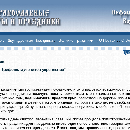
е
: :
Двунадесятые Праздники
: :
Великие Праздники
: :
О Постах
: :
О Ве
Пуб
ии
, Трифоне, мучеников укрепление"
9
праздники мы воспринимаем по-разному: кто-то радуется возможности сд
усле праздника и посочувствовать торжествам, кто-то подмечает, как м
ким культом, поднимающим продажи крыс, запредельно дорогих роз и в
ытаясь оградить детей от того, что спешат устроить в школах не разобр
принуждая детей чуть не с первого класса подыскивать себе возлюбленн
ких дат.
годня день святого Валентина, ставший, после процесса политкорректн
сть праздника для нас должна иметь одно ясное следствие, говорил ам
во что вылился сегодня день св. Валентина, мы, православные, просто о