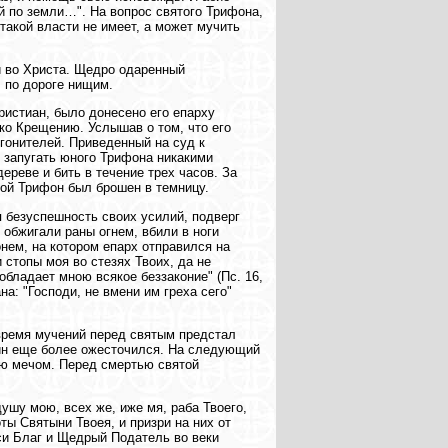
ий по земли…". На вопрос святого Трифона,
 такой власти не имеет, а может мучить
и во Христа. Щедро одаренный
 по дороге нищим.
христиан, было донесено его епарху
ко Крещению. Услышав о том, что его
 гонителей. Приведенный на суд к
г запугать юного Трифона никакими
дереве и бить в течение трех часов. За
той Трифон был брошен в темницу.
я безуспешность своих усилий, подверг
обжигали раны огнем, вбили в ноги
онем, на котором епарх отправился на
стопы моя во стезях Твоих, да не
обладает мною всякое беззаконие" (Пс. 16,
на: "Господи, не вмени им греха сего"
 время мучений перед святым предстал
лин еще более ожесточился. На следующий
ию мечом. Перед смертью святой
ушу мою, всех же, иже мя, раба Твоего,
ы Святыни Твоея, и призри на них от
си Благ и Щедрый Податель во веки