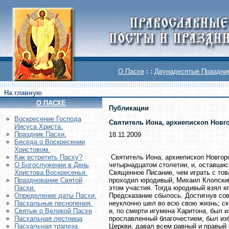
О Пасхе
: :
Двунадесятые Праздни
На главную
О ПАСХЕ
Публикации
Воскреcение Господа
Святитель Иона, архиепископ Новг
Иисуса Христа.
Праздник Пасхи.
18.11.2009
Беседа о Воскресении
Христовом.
Святитель Иона, архиепископ Новгор
Как встретить Пасху?
четырнадцатом столетии, и, оставшис
О Богослужении в День
Священное Писание, чем играть с то
Христова Воскресенья.
проходил юродивый, Михаил Клопский.
Празднование Святой
этом участия. Тогда юродивый взял ег
Пасхи.
Предсказание сбылось. Достигнув со
Определение даты Пасхи.
неуклонно шел во всю свою жизнь; ск
Пасхальные песнопения.
и, по смерти игумена Харитона, был и
Святые о Великой Пасхе
прославленный благочестием, был из
Пасхальная лестница
Церкви, давал всем равный и правый
Пасхальная трапеза.