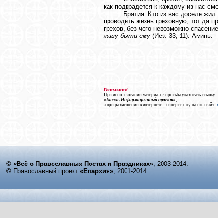
как подкрадется к каждому из нас сме
Братия! Кто из вас доселе жил
проводить жизнь греховную, тот да п
грехов, без чего невозможно спасени
живу быти ему
(Иез. 33, 11). Аминь.
Внимание!
При использовании материалов просьба указывать ссылку:
«Пасха. Информационный проект»
,
а при размещении в интернете – гиперссылку на наш сайт:
© «Всё о Православных Постах и Праздниках»
, 2003-2014.
©
Православный проект
«Епархия»
, 2001-2014