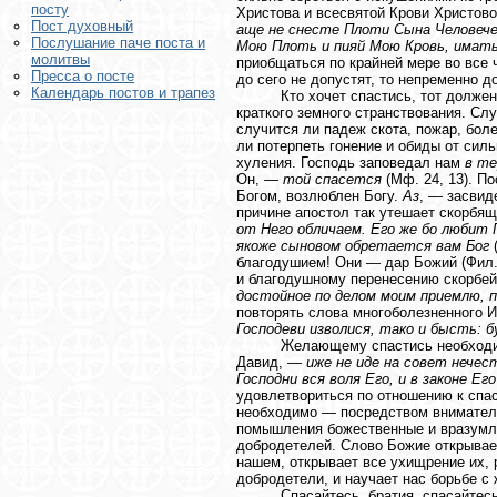
посту
Христова и всесвятой Крови Христово
Пост духовный
аще не снесте Плоти Сына Человечес
Послушание паче поста и
Мою Плоть и пияй Мою Кровь, имат
молитвы
приобщаться по крайней мере во все 
Пресса о посте
до сего не допустят, то непременно 
Календарь постов и трапез
Кто хочет спастись, тот долже
краткого земного странствования. Слу
случится ли падеж скота, пожар, бол
ли потерпеть гонение и обиды от силь
хуления. Господь заповедал нам
в т
Он, —
той спасется
(Мф. 24, 13). П
Богом, возлюблен Богу.
Аз
, — засвид
причине апостол так утешает скорбя
от Него обличаем. Его же бо любит 
якоже сыновом обретается вам Бог
(
благодушием! Они — дар Божий (Фил. 
и благодушному перенесению скорбей
достойное по делом моим приемлю, п
повторять слова многоболезненного 
Господеви изволися, тако и бысть: б
Желающему спастись необходи
Давид, —
иже не иде на совет нечес
Господни вся воля Его, и в законе Ег
удовлетвориться по отношению к сп
необходимо — посредством вниматель
помышления божественные и вразумля
добродетелей. Слово Божие открывае
нашем, открывает все ухищрение их, 
добродетели, и научает нас борьбе с
Спасайтесь, братия, спасайтесь