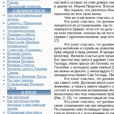
паствой и оставил по себе добрую пам
Разное.
в церкви св. Иоанна Предтечи. Впосл
Пасхальная открытка.
Мы сказали, что святитель Ион
О ВЕЛИКОМ ПОСТЕ
неуклонно во всю свою жизнь.
Три подготовительные
Чем же и как можно спастись и
недели.
Кто хочет спастись, тот долже
Сыропуст (Прощенное
покоряться ее установлениям, как-то:
Воскресенье).
повинуется Церкви, если кто по духу 
Четыредесятница.
ни клал поклонов, сколько бы ни пос
Лазарева суббота.
Церкви с идолопоклонником:
аще кто
Вход Господень в
17).
Иерусалим (Вербное
Кто хочет спастись, тот должен
воскресенье).
дела житейские и служба не позволяю
Страстная «Седмица».
пред обедом и пред ужином. В празд
Великая Среда.
молитвах. Великое счастье для грешн
Великий Четверг.
Бог простил ему грехи и даровал спас
Великая Пятница.
Господа:
едино просих от Господа, т
Великая Суббота.
Господню и посещати храм святый 
Молитва святого Ефрема
ею можно испросить у милосердого Го
Сирина.
засвидетельствовал Сам Господь. Пр
Пресса о Великом Посте.
Кто хочет спастись, тот долже
Постная трапеза.
как самого себя. Духовная милостыня
О проведении Великого
ближними, а также в заботе нашей о 
Поста
состоит в посильном вспоможении бл
О ПОСТЕ
милостивии яко тии помиловани буд
Как поститься
(Иак. 2, 13), т.е. немилостивым не спа
Как поститься детям,
Кто хочет спастись, тот долже
больным и престарелым
своих согрешениях как при ежедневны
людям
По очищении себя исповедью пред от
Отношение христиан к
сильно бороться с искушениями ко г