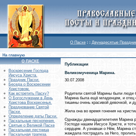
О Пасхе
: :
Двунадесятые Праздни
На главную
О ПАСХЕ
Публикации
Воскреcение Господа
Великомученица Марина.
Иисуса Христа.
Праздник Пасхи.
30.07.2008
Беседа о Воскресении
Христовом.
Родители святой Марины были люди б
Как встретить Пасху?
Марина была ещё младенцем, и отец о
О Богослужении в День
тишины очень красивой девочкой, и д
Христова Воскресенья.
Празднование Святой
Жила она во время гонения на христи
Пасхи.
Определение даты Пасхи.
Однажды двенадцатилетняя Марина ра
Пасхальные песнопения.
Господе нашем Иисусе Христе, и тотч
Святые о Великой Пасхе
сердцем. А узнавши о Нём, Марина ст
Пасхальная лестница
жаждала пострадать за Него, пролить
Пасхальная трапеза.