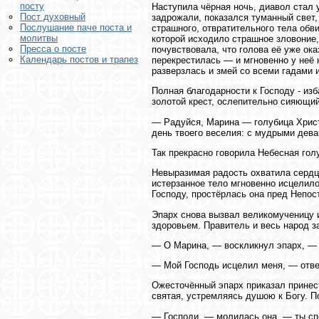
посту
Наступила чёрная ночь, диавол стал 
Пост духовный
задрожали, показался туманный свет,
Послушание паче поста и
страшного, отвратительного тела обв
молитвы
которой исходило страшное зловоние,
Пресса о посте
почувствовала, что голова её уже ока
Календарь постов и трапез
перекрестилась — и мгновенно у неё 
разверзлась и змей со всеми гадами 
Полная благодарности к Господу - из
золотой крест, ослепительно сияющий
— Радуйся, Марина — голубица Христо
день твоего веселия: с мудрыми дева
Так прекрасно говорила Небесная гол
Невыразимая радость охватила сердце
истерзанное тело мгновенно исцелило
Господу, простёрлась она пред Непос
Эпарх снова вызвал великомученицу 
здоровьем. Правитель и весь народ з
— О Марина, — воскликнул эпарх, — к
— Мой Господь исцелил меня, — отве
Ожесточённый эпарх приказал принест
святая, устремляясь душою к Богу. П
— Господи, — молилась она, — ты спо