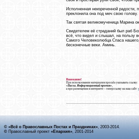
Исполненная неизреченной радости, п
преклонила она под меч свою голову.
Так святая великомученица Марина ок
Свидетелем её страданий был раб Бо
всё, что видел и слышал, на пользу 
Самого Человеколюбца Спаса нашего, 
бесконечные веки. Аминь.
Внимание!
При использовании материалов просьба указывать ссылку:
«Пасха. Информационный проект»
,
а при размещении в интернете – гиперссылку на наш сайт:
© «Всё о Православных Постах и Праздниках»
, 2003-2014.
©
Православный проект
«Епархия»
, 2001-2014