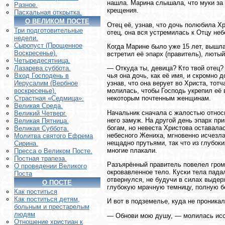
нашла. Марина слышала, что муки за 
Разное.
крещения.
Пасхальная открытка.
О ВЕЛИКОМ ПОСТЕ
Отец её, узнав, что дочь полюбила Х
Три подготовительные
отец, она вся устремилась к Отцу не
недели.
Сыропуст (Прощенное
Когда Марине было уже 15 лет, вышла
Воскресенье).
встретил её эпарх (правитель), лютый
Четыредесятница.
— Откуда ты, девица? Кто твой отец?
Лазарева суббота.
чья она дочь, как её имя, и скромно 
Вход Господень в
узнав, что она верует во Христа, тот
Иерусалим (Вербное
молилась, чтобы Господь укрепил её 
воскресенье).
некоторым почтенным женщинам.
Страстная «Седмица».
Великая Среда.
Начальник сначала с жалостью относи
Великий Четверг.
него замуж. На другой день эпарх пр
Великая Пятница.
богам, но невеста Христова оставалас
Великая Суббота.
небесного Жениха, мгновенно исчезла
Молитва святого Ефрема
нещадно прутьями, так что из глубок
Сирина.
многие плакали.
Пресса о Великом Посте.
Постная трапеза.
Разъярённый правитель повелел гром
О проведении Великого
окровавленное тело. Куски тела пада
Поста
отвернулся, не будучи в силах выдер
О ПОСТЕ
глубокую мрачную темницу, полную б
Как поститься
Как поститься детям,
И вот в подземелье, куда не проника
больным и престарелым
людям
— Обнови мою душу, — молилась исст
Отношение христиан к