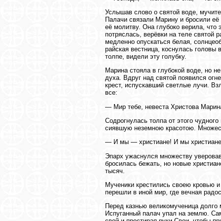
Услышав слово о святой воде, мучите
Палачи связали Марину и бросили её 
её молитву. Она глубоко верила, что 
потряслась, верёвки на теле святой 
медленно опускаться белая, солнцеоб
райская вестница, коснулась головы 
толпе, видели эту голубку.
Марина стояла в глубокой воде, но н
духа. Вдруг над святой появился огн
крест, испускавший светлые лучи. Вз
все:
— Мир тебе, невеста Христова Марин
Содрогнулась толпа от этого чудного
сиявшую неземною красотою. Множест
— И мы — христиане! И мы христиане!
Эпарх ужаснулся множеству уверовав
бросилась бежать, но новые христиан
тысяч.
Мученики крестились своею кровью и 
перешли в иной мир, где вечная радо
Перед казнью великомученица долго м
Испуганный палач упал на землю. Сам
свой и простирая руки Свои, чтобы п