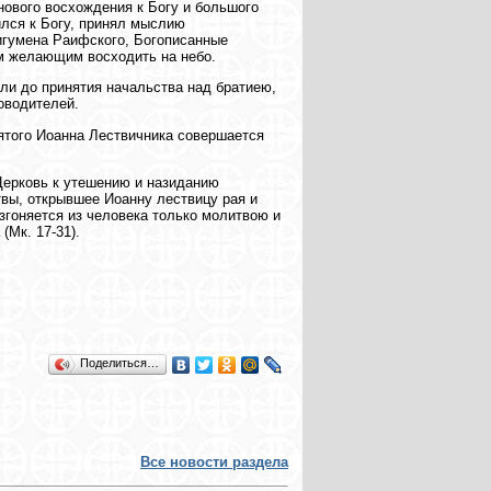
нового восхождения к Богу и большого
ился к Богу, принял мыслию
 игумена Раифского, Богописанные
ем желающим восходить на небо.
ли до принятия начальства над братиею,
оводителей.
вятого Иоанна Лествичника совершается
Церковь к утешению и назиданию
вы, открывшее Иоанну лествицу рая и
изгоняется из человека только молитвою и
Мк. 17-31).
Поделиться…
Все новости раздела