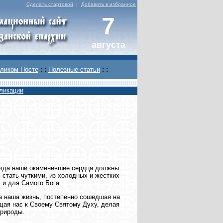
Сделать стартовой
|
Добавить в избранное
7
августа
ликом Посте
: :
Полезные статьи
: :
ликации
когда наши окаменевшие сердца должны
стать чуткими, из холодных и жестких –
 и для Самого Бога.
гда наша жизнь, постепенно сошедшая на
бщая нас к Своему Святому Духу, делая
природы.