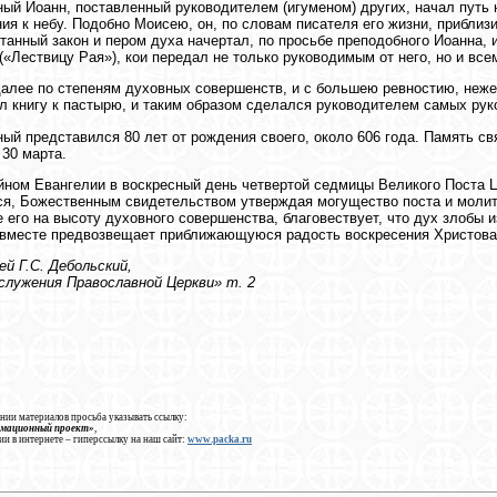
ый Иоанн, поставленный руководителем (игуменом) других, начал путь 
ия к небу. Подобно Моисею, он, по словам писателя его жизни, приблиз
танный закон и пером духа начертал, по просьбе преподобного Иоанна,
(«Лествицу Рая»), кои передал не только руководимым от него, но и вс
алее по степеням духовных совершенств, и с большею ревностию, неже
л книгу к пастырю, и таким образом сделался руководителем самых рук
ый представился 80 лет от рождения своего, около 606 года. Память с
30 марта.
йном Евангелии в воскресный день четвертой седмицы Великого Поста 
я, Божественным свидетельством утверждая могущество поста и молит
 его на высоту духовного совершенства, благовествует, что дух злобы 
 вместе предвозвещает приближающуюся радость воскресения Христова (
й Г.С. Дебольский,
служения Православной Церкви» т. 2
нии материалов просьба указывать ссылку:
рмационный проект»
,
ии в интернете – гиперссылку на наш сайт:
www.packa.ru