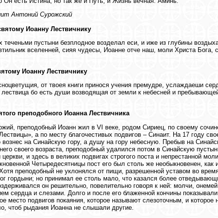
о Он есть Истина, но так же и Путь, и Жизнь вечная. Аминь.
ит Антоний Сурожский
святому Иоанну Лествичнику
х теченьми пустыни безплодное возделал еси, и иже из глубины воздыха
втильник вселенней, сияя чудесы, Иоанне отче наш, моли Христа Бога,
вятому Иоанну Лествичнику
ноцветущия, от твоея книги принося учения премудре, услаждаеши сер
 лествица бо есть души возводящая от земли к небесней и пребывающей
ятого преподобного Иоанна Лествичника
ожий, преподобный Иоанн жил в VI веке, родом Сириец, по своему сочи
Лествицы», а по месту благочестивых подвигов – Синаит. На 17 году сво
о вознес на Синайскую гору, а душу на гору небесную. Пребыв на Синайс
него своего возраста, преподобный удалился потом в Синайскую пустын
 церкви, и здесь в великих подвигах строгого поста и непрестанной мол
кновенной Четыредесятницы пост его был столь же необыкновенен, как 
Хотя преподобный не уклонялся от пищи, разрешенной уставом во время 
рог гордыни; но принимал ее столь мало, что казался более отведываю
оздерживался он решительно, повелительно говоря к ней: молчи, онемей
ем сердца и слезами. Долго и после его блаженной кончины показывали
ое место подвигов покаяния, которое называют слезоточным, и которое 
о, чтоб рыдания Иоанна не слышали другие.