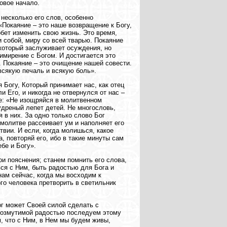
овое начало.
 несколько его слов, особенно
«Покаяние – это наше возвращение к Богу,
обет изменить свою жизнь. Это время,
 собой, миру со всей тварью. Покаяние
 который заслуживает осуждения, но
римирение с Богом. И достигается это
. Покаяние – это очищение нашей совести.
 всякую печаль и всякую боль».
 Богу, Который принимает нас, как отец
и Его, и никогда не отвернулся от нас –
ве: «Не изощряйся в молитвенном
удреный лепет детей. Не многословь,
я в них. За одно только слово Бог
молитве рассеивает ум и наполняет его
твии. И если, когда молишься, какое
, повторяй его, ибо в такие минуты сам
бе и Богу».
ои пояснения; станем помнить его слова,
ься с Ним, быть радостью для Бога и
нам сейчас, когда мы восходим к
го человека претворить в светильник
ог может Своей силой сделать с
евозмутимой радостью последуем этому
, что с Ним, в Нем мы будем живы,