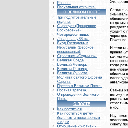
Это время
Разное.
Пасхальная открытка.
Сегодня с
О ВЕЛИКОМ ПОСТЕ
значитель
Три подготовительные
обновлени
недели.
когда мы 
Сыропуст (Прощенное
рождается
Воскресенье).
уходит с 
Четыредесятница.
через дос
Лазарева суббота.
Покаяние 
Вход Господень в
Иерусалим (Вербное
И если мы
воскресенье).
принял бл
Страстная «Седмица».
как мы мо
Великая Среда.
краснореч
Великий Четверг.
когда раз
Великая Пятница.
помиловал
Великая Суббота.
обилием о
Молитва святого Ефрема
слово уда
Сирина.
ангел-хра
Пресса о Великом Посте.
Станем же
Постная трапеза.
потому чт
О проведении Великого
радоватьс
Поста
страстным
О ПОСТЕ
миру.
Как поститься
Как поститься детям,
Научимся 
больным и престарелым
человеком
людям
совету пр
Отношение христиан к