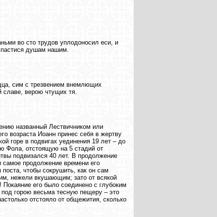
ньми во сто трудов уплодоносил еси, и
 спастися душам нашим.
дца, сим с трезвением внемлющих
 славе, верою чтущих тя.
нению названный Лествичником или
его возраста Иоанн принес себя в жертву
кой горе в подвигах уединения 19 лет – до
ю Фола, отстоящую на 5 стадий от
итвы подвизался 40 лет. В продолжение
и самое продолжение времени его
поста, чтобы сокрушить, как он сам
щим, нежели вкушающим; зато от всякой
! Покаяние его было соединено с глубоким
 под горою весьма тесную пещеру – это
настолько отстояло от общежития, сколько