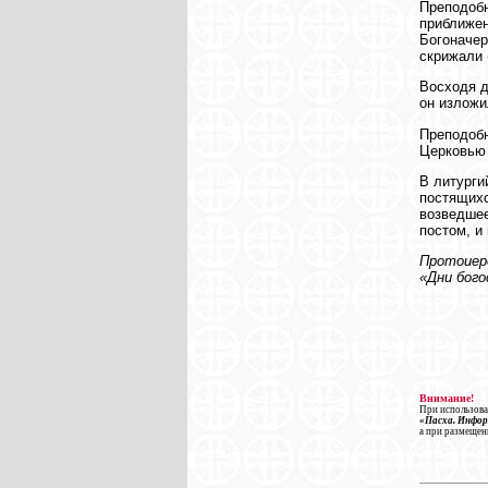
Преподобн
приближен
Богоначер
скрижали 
Восходя д
он изложи
Преподобн
Церковью 
В литурги
постящихс
возведшее
постом, и
Протоиере
«Дни бого
Внимание!
При использова
«Пасха. Инфо
а при размещен