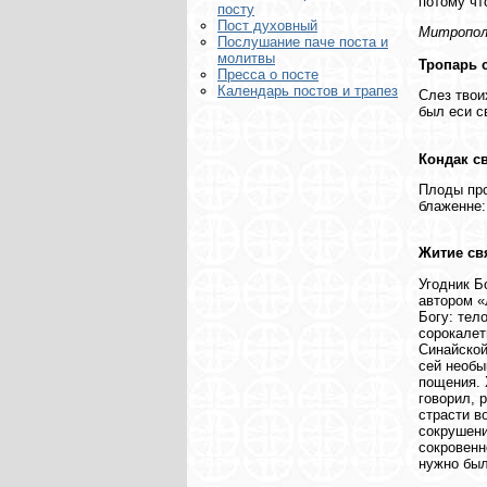
потому чт
посту
Пост духовный
Митропол
Послушание паче поста и
молитвы
Тропарь 
Пресса о посте
Календарь постов и трапез
Слез твои
был еси с
Кондак с
Плоды прс
блаженне:
Житие св
Угодник Б
автором «
Богу: тел
сорокалет
Синайской
сей необы
пощения. 
говорил, 
страсти в
сокрушени
сокровенн
нужно был