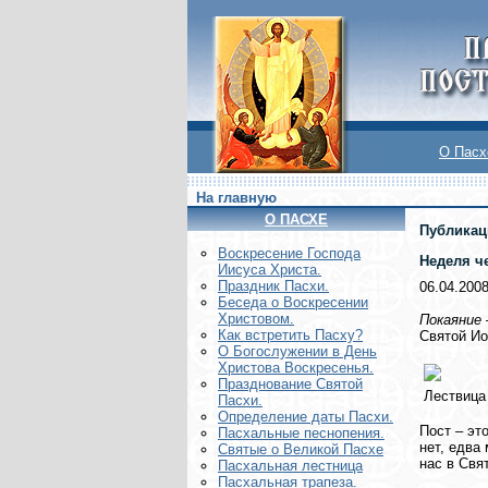
О Пасх
На главную
О ПАСХЕ
Публикац
Воскреcение Господа
Неделя ч
Иисуса Христа.
Праздник Пасхи.
06.04.200
Беседа о Воскресении
Христовом.
Покаяние 
Как встретить Пасху?
Святой Ио
О Богослужении в День
Христова Воскресенья.
Празднование Святой
Лествица
Пасхи.
Определение даты Пасхи.
Пост – эт
Пасхальные песнопения.
нет, едва
Святые о Великой Пасхе
нас в Свя
Пасхальная лестница
Пасхальная трапеза.