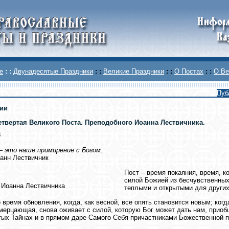
е
: :
Двунадесятые Праздники
: :
Великие Праздники
: :
О Постах
: :
О Ве
Пуб
ии
етвертая Великого Поста. Преподобного Иоанна Лествичника.
8
– это наше примирение с Богом.
анн Лествичник
Пост – время покаяния, время, 
силой Божией из бесчувственных 
 Иоанна Лествичника
теплыми и открытыми для других
о время обновления, когда, как весной, все опять становится новым; ко
 мерцающая, снова оживает с силой, которую Бог может дать нам, прио
тых Тайнах и в прямом даре Самого Себя причастниками Божественной 