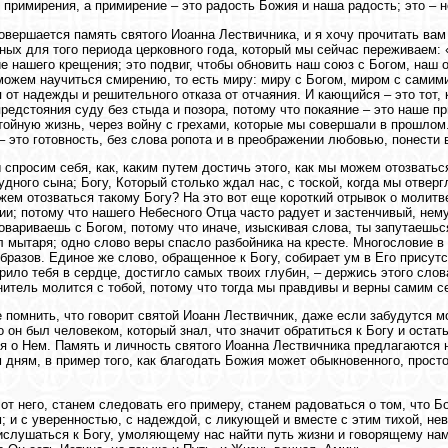
 примирения, а примирение – это радость Божия и наша радость; это – н
овершается память святого Иоанна Лествичника, и я хочу прочитать вам
ных для того периода церковного года, который мы сейчас переживаем: 
е нашего крещения; это подвиг, чтобы обновить наш союз с Богом, наш 
можем научиться смирению, то есть миру: миру с Богом, миром с самими
 от надежды и решительного отказа от отчаяния. И кающийся – это тот,
предстояния суду без стыда и позора, потому что покаяние – это наше п
тойную жизнь, через войну с грехами, которые мы совершали в прошлом
– это готовность, без слова ропота и в преображении любовью, понести
 спросим себя, как, каким путем достичь этого, как мы можем отозваться
удного сына; Богу, Который столько ждал нас, с тоской, когда мы отвергл
жем отозваться такому Богу? На это вот еще короткий отрывок о молит
ии; потому что нашего Небесного Отца часто радует и застенчивый, нем
говариваешь с Богом, потому что иначе, изыскивая слова, ты запутаешьс
 мытаря; одно слово веры спасло разбойника на кресте. Многословие в 
бразов. Единое же слово, обращенное к Богу, собирает ум в Его присутс
рило тебя в сердце, достигло самых твоих глубин, – держись этого слова
нитель молится с тобой, потому что тогда мы правдивы и верны самим се
 помнить, что говорит святой Иоанн Лествичник, даже если забудутся м
о он был человеком, который знал, что значит обратиться к Богу и остат
я о Нем. Память и личность святого Иоанна Лествичника предлагаются 
 дням, в пример того, как благодать Божия может обыкновенного, просто
от него, станем следовать его примеру, станем радоваться о том, что Б
; и с уверенностью, с надеждой, с ликующей и вместе с этим тихой, н
ислушаться к Богу, умоляющему нас найти путь жизни и говорящему нам