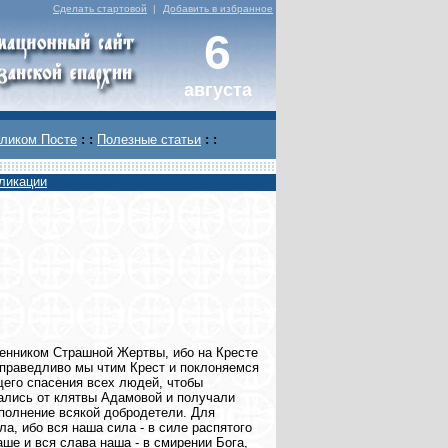
Сделать стартовой
|
Добавить в избранное
6
августа
ликом Посте
: :
Полезные статьи
: :
ликации
венником Страшной Жертвы, ибо на Кресте
справедливо мы чтим Крест и поклоняемся
щего спасения всех людей, чтобы
лись от клятвы Адамовой и получали
полнение всякой добродетели. Для
ла, ибо вся наша сила - в силе распятого
аше и вся слава наша - в смирении Бога,