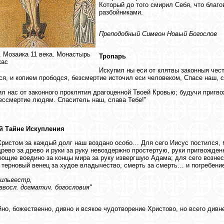
Который до того смирил Себя, что благ
разбойниками.
Преподобный Симеон Новый Богослов
. Мозаика 11 века. Монастырь
Тропарь
кас
Искупил ны еси от клятвы законныя чес
ся, и копием прободся, безсмертие источил еси человеком, Спасе наш, с
ил нас от законного проклятия драгоценной Твоей Кровью; будучи пригво
ессмертие людям. Спаситель наш, слава Тебе!"
й Тайне Искупления
ристом за каждый долг наш воздано особо… Для сего Иисус постился,
древо за древо и руки за руку невоздержно простертую, руки пригвожде
ющие воедино за концы мира за руку извергшую Адама; для сего вознесе
 терновый венец за худое владычество, смерть за смерть… и погребени
Сильвестр,
восл. догматич. богословия"
но, божественно, дивно и всякое чудотворение Христово, но всего дивн