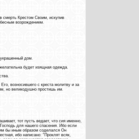
в смерть Крестом Своим, искупив
ебесным возрождением.
о украшенный дом.
е желательна будет изящная одежда.
ства.
 Его, возносившего с креста молитву и за
оим, но великодушно простишь им.
шивает, тот пусть ведает, что сия именно,
 Господь для нашего спасения. Ибо если
ким бы иным образом соделался Он
естная, ибо написано: "Проклят всяк,