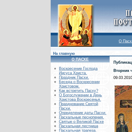
О Пасх
На главную
О ПАСХЕ
Публикац
Воскреcение Господа
Вторник 
Иисуса Христа.
Праздник Пасхи.
09.03.201
Беседа о Воскресении
Христовом.
Как встретить Пасху?
О Богослужении в День
Христова Воскресенья.
Празднование Святой
Пасхи.
Определение даты Пасхи.
Пасхальные песнопения.
Святые о Великой Пасхе
Пасхальная лестница
Пасхальная трапеза.