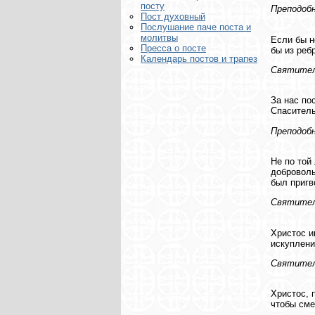
посту
Преподоб
Пост духовный
Послушание паче поста и
молитвы
Если бы н
Пресса о посте
бы из реб
Календарь постов и трапез
Святител
За нас по
Спаситель
Преподоб
Не по той
доброволь
был пригв
Святител
Христос и
искуплени
Святител
Христос, 
чтобы сме