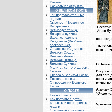
Разное.
Пасхальная открытка.
О ВЕЛИКОМ ПОСТЕ
Три подготовительные
недели.
Сыропуст (Прощенное
Воскресенье).
Распятие
Четыредесятница.
Агиос Лу
Лазарева суббота.
Вход Господень в
пригвозди
Иерусалим (Вербное
воскресенье).
"Ты искуп
Страстная «Седмица».
источил б
Великая Среда.
Великий Четверг.
Великая Пятница.
Великая Суббота.
О Велико
Молитва святого Ефрема
Иисусом Х
Сирина.
для сего 
Пресса о Великом Посте.
совокупля
Постная трапеза.
вкушение,
О проведении Великого
Поста
Епископ 
О ПОСТЕ
"Опыт пра
Как поститься
Как поститься детям,
больным и престарелым
Чрезвычай
людям
Отношение христиан к