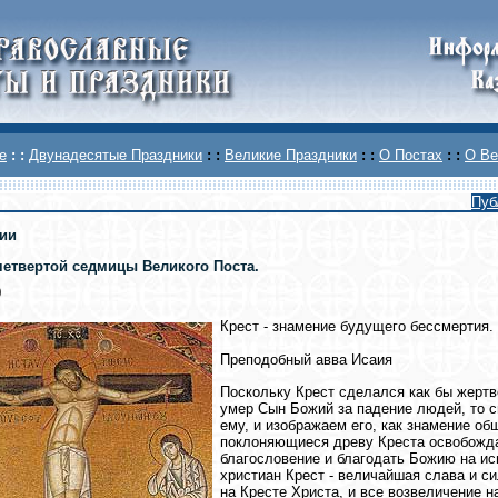
е
: :
Двунадесятые Праздники
: :
Великие Праздники
: :
О Постах
: :
О Ве
Пуб
ии
четвертой седмицы Великого Поста.
0
Крест - знамение будущего бессмертия.
Преподобный авва Исаия
Поскольку Крест сделался как бы жерт
умер Сын Божий за падение людей, то 
ему, и изображаем его, как знамение об
поклоняющиеся древу Креста освобожда
благословение и благодать Божию на ис
христиан Крест - величайшая слава и си
на Кресте Христа, и все возвеличение н