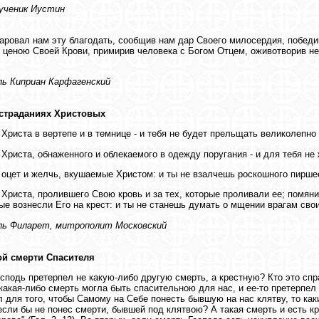
ученик Иустин
аровал нам эту благодать, сообщив нам дар Своего милосердия, победи
ценою Своей Крови, примирив человека с Богом Отцем, оживотворив н
ь Киприан Карфагенский
страданиях Христовых
 Христа в вертепе и в темнице - и тебя не будет прельщать великолепн
 Христа, обнаженного и облекаемого в одежду поругания - и для тебя н
 оцет и желчь, вкушаемые Христом: и ты не взалчешь роскошного пирше
 Христа, пролившего Свою кровь и за тех, которые проливали ее; помяни
рые вознесли Его на крест: и ты не станешь думать о мщении врагам св
ь Филарет, митрополит Московский
ой смерти Спасителя
сподь претерпел не какую-либо другую смерть, а крестную? Кто это спра
 какая-либо смерть могла быть спасительною для нас, и ее-то претерпел
 для того, чтобы Самому на Себе понесть бывшую на нас клятву, то ка
если бы не понес смерти, бывшей под клятвою? А такая смерть и есть кр