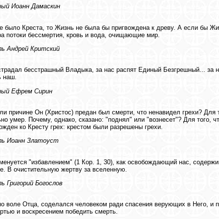
ный Иоанн Дамаскин
е было Креста, то Жизнь не была бы пригвождена к древу. А если бы Жи
ра потоки бессмертия, кровь и вода, очищающие мир.
ь Андрей Критский
страдал бесстрашный Владыка, за нас распят Единый Безгрешный... за 
 наш.
ный Ефрем Сирин
 ли причине Он (Христос) предан был смерти, что ненавидел грехи? Для т
но умер. Почему, однако, сказано: "поднял" или "вознесет"? Для того, ч
ожден ко Кресту грех: крестом были разрешены грехи.
ь Иоанн Златоуст
менуется "избавлением" (1 Кор. 1, 30), как освобождающий нас, содержи
е. В очистительную жертву за вселенную.
ь Григорий Богослов
по воле Отца, соделался человеком ради спасения верующих в Него, и 
ртью и воскресением победить смерть.