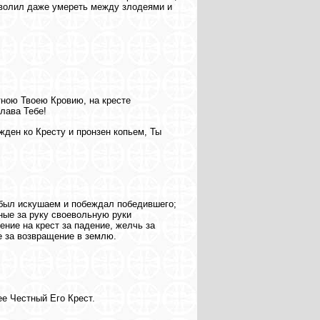
оволил даже умереть между злодеями и
тною Твоею Кровию, на кресте
лава Тебе!
жден ко Кресту и пронзен копьем, Ты
 был искушаем и побеждал победившего;
нные за руку своевольную руки
ние на крест за падение, желчь за
е за возвращение в землю.
ее Честный Его Крест.