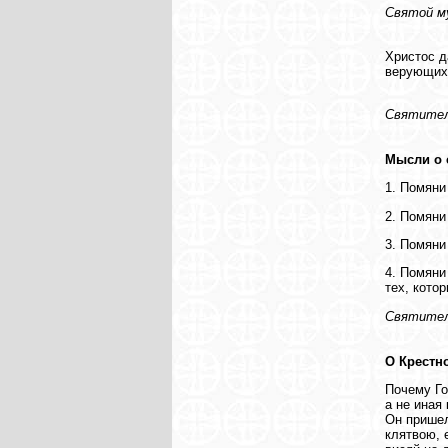
Святой м
Христос д
верующих 
Святител
Мысли о 
1. Помяни
2. Помяни
3. Помяни
4. Помяни
тех, кото
Святител
О Крестн
Почему Го
а не иная
Он пришел
клятвою, 