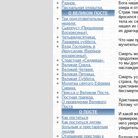
Бога наше
Разное.
озера и о
Пасхальная открытка.
Страж тем
О ВЕЛИКОМ ПОСТЕ
бросился 
Три подготовительные
тела их с
недели.
нашел их 
Сыропуст (Прощенное
их драгоц
Воскресенье).
Четыредесятница.
Что нам п
Лазарева суббота.
мучительн
Вход Господень в
Иерусалим (Вербное
Смерть мо
воскресенье).
продолжен
Страстная «Седмица».
то мы дол
Великая Среда.
наслажден
Великий Четверг.
Великая Пятница.
Смерть ус
Великая Суббота.
страха, б
Молитва святого Ефрема
христиани
Сирина.
бессмерти
Пресса о Великом Посте.
Постная трапеза.
Христиане
О проведении Великого
Потому чт
Поста
О ПОСТЕ
И какой ж
Как поститься
примером,
Как поститься детям,
него увер
больным и престарелым
убедитель
людям
Отношение христиан к
Будучи св