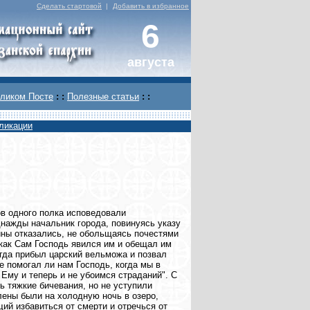
Сделать стартовой
|
Добавить в избранное
6
августа
ликом Посте
: :
Полезные статьи
: :
ликации
ов одного полка исповедовали
днажды начальник города, повинуясь указу
ины отказались, не обольщаясь почестями
 как Сам Господь явился им и обещал им
огда прибыл царский вельможа и позвал
е помогал ли нам Господь, когда мы в
Ему и теперь и не убоимся страданий". С
ь тяжкие бичевания, но не уступили
лены были на холодную ночь в озеро,
ий избавиться от смерти и отречься от