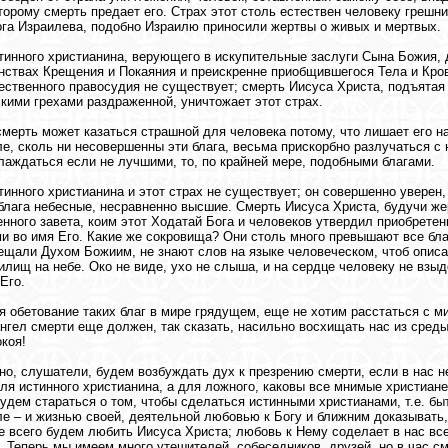
торому смерть предает его. Страх этот столь естествен человеку грешник
ога Израилева, подобно Израилю приносили жертвы о живых и мертвых.
тинного христианина, верующего в искупительные заслуги Сына Божия,
инствах Крещения и Покаяния и преискренне приобщившегося Тела и Кров
ественного правосудия не существует; смерть Иисуса Христа, подъята
кими грехами раздраженной, уничтожает этот страх.
смерть может казаться страшной для человека потому, что лишает его 
е, сколь ни несовершенны эти блага, весьма прискорбно разлучаться с н
лаждаться если не лучшими, то, по крайней мере, подобными благами.
тинного христианина и этот страх не существует; он совершенно уверен, 
блага небесные, несравненно высшие. Смерть Иисуса Христа, будучи же
енного завета, коим этот Ходатай Бога и человеков утвердил приобрет
 во имя Его. Какие же сокровища? Они столь много превышают все бла
ещали Духом Божиим, не знают слов на языке человеческом, чтоб описа
илищ на небе. Око не виде, ухо не слыша, и на сердце человеку не взыдош
Его.
я обетование таких благ в мире грядущем, еще не хотим расстаться с м
ангел смерти еще должен, так сказать, насильно восхищать нас из среды
окоя!
но, слушатели, будем возбуждать дух к презрению смерти, если в нас н
ля истинного христианина, а для ложного, каковы все мнимые христиане
удем стараться о том, чтобы сделаться истинными христианами, т.е. быт
е – и жизнью своей, деятельной любовью к Богу и ближним доказывать,
 всего будем любить Иисуса Христа; любовь к Нему соделает в нас все
. Теперь мы имеем много утешителей, собеседников, друзей, но в час с