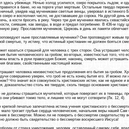
л здесь убежище. Ночью холод усилился, озеро покрылось льдом, и оди
тправился в баню, но на пороге упал мертвым. Остальные твердо перене
ничный, увидев над мучениками светлые венцы, уверовал в истинного Бог
в озеро и восполнил число, не достававшее до сорока. На другой день 
жечь, а кости бросить в реку. Через три дня мученики явились севастийск
кости, сиявшие, как звезды, в воде и предал погребению. В 436-м году 
енную раку. Прославляя мучеников, Церковь в день их памяти облегчает 
роповедуют ныне прославляемые мученики? Они проповедуют живым пр
ой смертью, ту истину, что истинный христианин не должен бояться сме
жет казаться страшной для человека с трех сторон. Она устрашает чело
ия бытия человеческого за гробом; во-вторых, известностью того, что 
жны впасть в руки правосудия Божия; наконец, смерть может устрашить 
ия благами, свойственными настоящей жизни.
трашает человека неизвестностью продолжения его бытия за гробом. Хр
удучи совершенно уверен, что гроб не есть конец бытия его. И можно ли 
ном? Что значит вся совокупность христианских истин, как не единое и
я, доказательство столь же твердое, сколь твердо основание христианс
 не должны страшиться мучителей, которые повергают их в темницы, п
о они убивают токмо тело, и лишнее что не могут сотворити (Лк. 12, 4).
е крепкой печатью запечатлена истина учения христианского о бессмерти
 мало трогает грубые сердца человеческие, начальник веры нашей Сам б
ение в бессмертии. Можно ли не поверить о бессмертии свидетельству 
но должно быть свидетельство о бессмертии воскресшего Иисуса!
ободен от страха уничтожения, человек, оставленный самому себе, впа