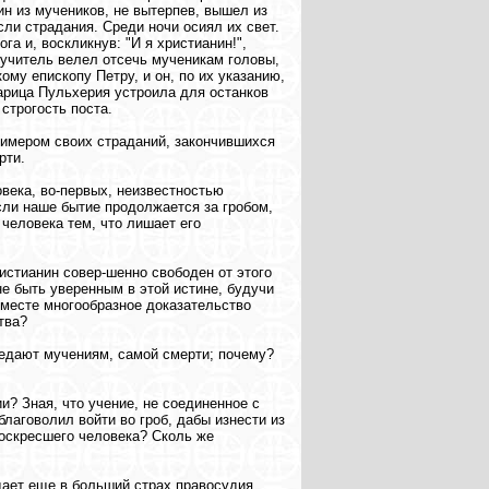
н из мучеников, не вытерпев, вышел из
сли страдания. Среди ночи осиял их свет.
а и, воскликнув: "И я христианин!",
мучитель велел отсечь мученикам головы,
ому епископу Петру, и он, по их указанию,
царица Пульхерия устроила для останков
строгость поста.
имером своих страданий, закончившихся
рти.
века, во-первых, неизвестностью
если наше бытие продолжается за гробом,
человека тем, что лишает его
истианин совер-шенно свободен от этого
не быть уверенным в этой истине, будучи
 вместе многообразное доказательство
тва?
редают мучениям, самой смерти; почему?
и? Зная, что учение, не соединенное с
лаговолил войти во гроб, дабы изнести из
воскресшего человека? Сколь же
дает еще в больший страх правосудия