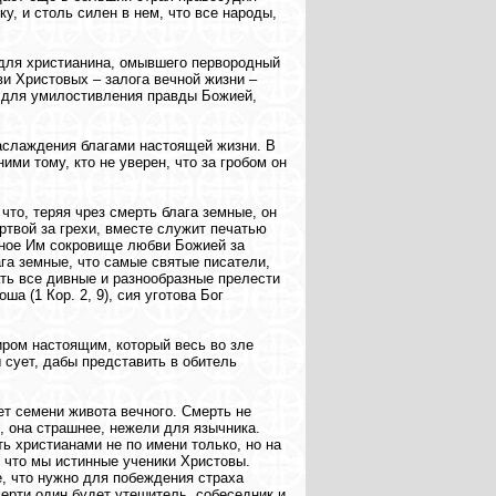
у, и столь силен в нем, что все народы,
 для христианина, омывшего первородный
и Христовых – залога вечной жизни –
я для умилостивления правды Божией,
наслаждения благами настоящей жизни. В
ими тому, кто не уверен, что за гробом он
что, теряя чрез смерть блага земные, он
ртвой за грехи, вместе служит печатью
енное Им сокровище любви Божией за
га земные, что самые святые писатели,
ть все дивные и разнообразные прелести
а (1 Кор. 2, 9), сия уготова Бог
иром настоящим, который весь во зле
 сует, дабы представить в обитель
ет семени живота вечного. Смерть не
, она страшнее, нежели для язычника.
ь христианами не по имени только, но на
 что мы истинные ученики Христовы.
, что нужно для побеждения страха
мерти один будет утешитель, собеседник и