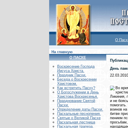
О Пасх
На главную
О ПАСХЕ
Публикац
Воскреcение Господа
День пам
Иисуса Христа.
Праздник Пасхи.
22.03.201
Беседа о Воскресении
Христовом.
Во вре
Как встретить Пасху?
христи
О Богослужении в День
Ликиния, 
Христова Воскресенья.
и не бояс
Празднование Святой
помогать.
Пасхи.
воинов на
Определение даты Пасхи.
битве при
Пасхальные песнопения.
пением пс
Святые о Великой Пасхе
просьбам,
Пасхальная лестница
находящее
Пасхальная трапеза.