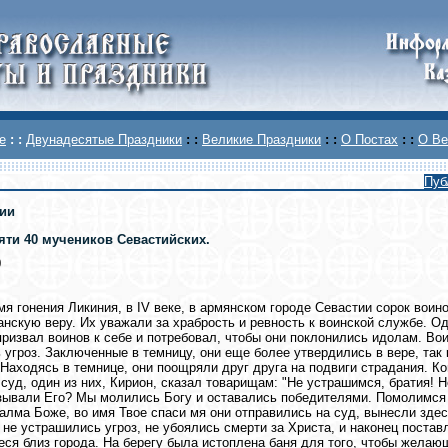
е
: :
Двунадесятые Праздники
: :
Великие Праздники
: :
О Постах
: :
О Ве
Пуб
ии
яти 40 мучеников Севастийских.
0
мя гонения Ликиния, в IV веке, в армянском городе Севастии сорок воин
анскую веру. Их уважали за храбрость и ревность к воинской службе. О
призвал воинов к себе и потребовал, чтобы они поклонились идолам. Во
ь угроз. Заключенные в темницу, они еще более утвердились в вере, так
 Находясь в темнице, они поощряли друг друга на подвиги страдания. К
 суд, один из них, Кирион, сказал товарищам: "Не устрашимся, братия! Н
зывали Его? Мы молились Богу и оставались победителями. Помолимся 
алма Боже, во имя Твое спаси мя они отправились на суд, вынесли здес
 не устрашились угроз, не убоялись смерти за Христа, и наконец постав
ся близ города. На берегу была истоплена баня для того, чтобы желающ