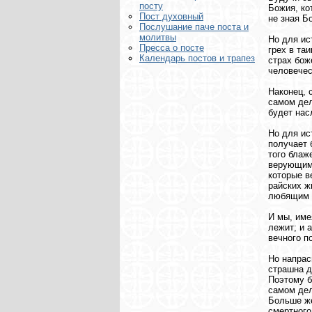
посту
Божия, ко
Пост духовный
не зная Б
Послушание паче поста и
молитвы
Но для ис
Пресса о посте
грех в та
Календарь постов и трапез
страх бож
человечес
Наконец, 
самом дел
будет нас
Но для ис
получает 
того блаж
верующими
которые в
райских ж
любящим 
И мы, име
лежит; и 
вечного п
Но напрас
страшна д
Поэтому б
самом дел
Больше же
смертного