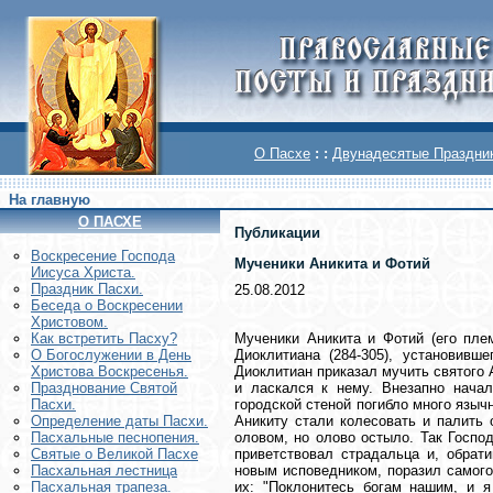
О Пасхе
: :
Двунадесятые Праздни
На главную
О ПАСХЕ
Публикации
Воскреcение Господа
Мученики Аникита и Фотий
Иисуса Христа.
Праздник Пасхи.
25.08.2012
Беседа о Воскресении
Христовом.
Мученики Аникита и Фотий (его пле
Как встретить Пасху?
Диоклитиана (284-305), установивш
О Богослужении в День
Диоклитиан приказал мучить святого 
Христова Воскресенья.
и ласкался к нему. Внезапно начал
Празднование Святой
городской стеной погибло много язычн
Пасхи.
Аникиту стали колесовать и палить 
Определение даты Пасхи.
оловом, но олово остыло. Так Госпо
Пасхальные песнопения.
приветствовал страдальца и, обрати
Святые о Великой Пасхе
новым исповедником, поразил самого
Пасхальная лестница
их: "Поклонитесь богам нашим, и 
Пасхальная трапеза.