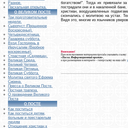
богатством!". Тогда их привязали з
Разное.
пострадали они и в накаленной бане,
Пасхальная открытка.
христиан, воодушевленных подвигами
О ВЕЛИКОМ ПОСТЕ
скончались с молитвою на устах. Те
Три подготовительные
Видя это, многие из язычников уверов
недели.
Сыропуст (Прощенное
Воскресенье).
Четыредесятница.
Лазарева суббота.
Вход Господень в
Иерусалим (Вербное
воскресенье).
Внимание!
При использовании материалов просьба указывать ссылку:
Страстная «Седмица».
«Пасха. Информационный проект»
,
Великая Среда.
а при размещении в интернете – гиперссылку на наш сайт:
Великий Четверг.
Великая Пятница.
Великая Суббота.
Молитва святого Ефрема
Сирина.
Пресса о Великом Посте.
Постная трапеза.
О проведении Великого
Поста
О ПОСТЕ
Как поститься
Как поститься детям,
больным и престарелым
людям
Отношение христиан к