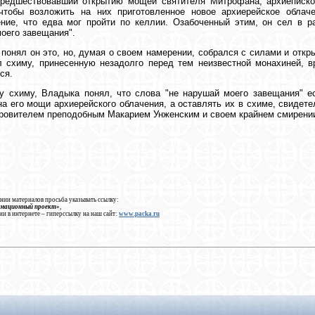
предшествовавший открытию мощей святителя Митрофана, архиеписко
 чтобы возложить на них приготовленное новое архиерейское облач
ение, что едва мог пройти по келлии. Озабоченный этим, он сел в 
оего завещания".
 понял он это, но, думая о своем намерении, собрался с силами и откр
 схиму, принесенную незадолго перед тем неизвестной монахиней, в
ся.
у схиму, Владыка понял, что слова "не нарушай моего завещания" е
на его мощи архиерейского облачения, а оставлять их в схиме, свидете
ровителем преподобным Макарием Унженским и своем крайнем смирени
нии материалов просьба указывать ссылку:
рмационный проект»
,
ии в интернете – гиперссылку на наш сайт:
www.packa.ru