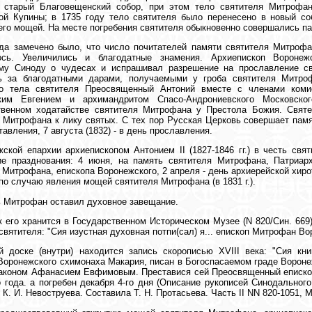
ь старый Благовещенский собор, при этом тело святителя Митрофа
ой Купины; в 1735 году тело святителя было перенесено в новый со
его мощей. На месте погребения святителя обыкновенно совершались па
да замечено было, что число почитателей памяти святителя Митрофа
ось. Увеличились и благодатные знамения. Архиепископ Воронеж
му Синоду о чудесах и испрашивал разрешение на прославление с
ь за благодатными дарами, получаемыми у гроба святителя Митроф
го тела святителя Преосвященный Антоний вместе с членами коми
ким Евгением и архимандритом Спасо-Андрониевского Московско
твенном ходатайстве святителя Митрофана у Престола Божия. Свят
 Митрофана к лику святых. С тех пор Русская Церковь совершает памя
тавления, 7 августа (1832) - в день прославления.
ской епархии архиепископом Антонием II (1827-1846 гг.) в честь с
е празднования: 4 июня, на память святителя Митрофана, Патриарх
 Митрофана, епископа Воронежского, 2 апреля - день архиерейской хирот
 по случаю явления мощей святителя Митрофана (в 1831 г.).
 Митрофан оставил духовное завещание.
 его хранится в Государственном Историческом Музее (N 820/Син. 669
святителя: "Сия изустная духовная потпи(сал) я... епископ Митрофан Во
й доске (внутри) находится запись скорописью ХVIII века: "Сия кн
Воронежского схимонаха Макария, писан в Богоспасаемом граде Вороне
аконом Афанасием Евфимовым. Преставися сей Преосвященный епископ
о года. а погребен декабря 4-го дня (Описание рукописей Синодальног
 К. И. Невоструева. Составила Т. Н. Протасьева. Часть II NN 820-1051, М.,