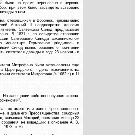
на было на время перенесено в церковь
бор, при этом было засвидетельствовано
нихиды о нем.
на, стекавшихся в Воронеж, чрезвычайно
ский Антоний II неоднократно доносил
вятителя. Святейший Синод предписывал
ана. В 1831 г. по освидетельствовании
ссии Святейшего Синода архиепископом
го монастыря Гермогеном убедились в
ейший Синод вынес решение о причтении
ть святителя дважды в год: 23 ноября - в
вятителя Митрофана были установлены еще
а Цареградского, - день тезоименитства
онии святителя Митрофана (в 1682 г.) и 11
). На завещании собственноручная скрепа-
ронежский".
ига тестамент или завет Преосвященного
же, в доме его Преосвященства, соборныя
, схимонах Макарий, ноемврия месяца 23
о собрания, не вошедших в описание А. В.
 1973, с. 6).