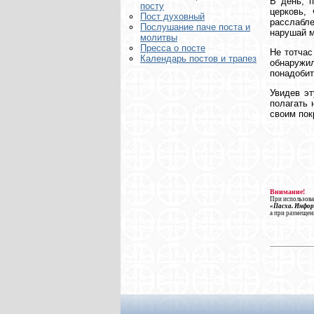
В день, 
посту
церковь,
Пост духовный
расслабл
Послушание паче поста и
нарушай м
молитвы
Пресса о посте
Не тотчас
Календарь постов и трапез
обнаружил
понадобит
Увидев эт
полагать 
своим пок
Внимание!
При использова
«Пасха. Инфо
а при размещен