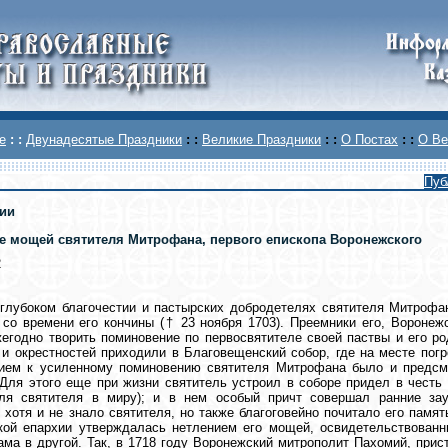
е
: :
Двунадесятые Праздники
: :
Великие Праздники
: :
О Постах
: :
О Ве
Пуб
ии
е мощей святителя Митрофана, первого епископа Воронежского
2
глубоком благочестии и пастырских добродетелях святителя Митрофа
со времени его кончины († 23 ноября 1703). Преемники его, Вороне
егодно творить поминовение по первосвятителе своей паствы и его р
и окрестностей приходили в Благовещенский собор, где на месте пог
ием к усиленному поминовению святителя Митрофана было и предсме
Для этого еще при жизни святитель устроил в соборе придел в честь 
еля святителя в миру); и в нем особый причт совершал ранние зау
 хотя и не знало святителя, но также благоговейно почитало его памят
кой епархии утверждалась нетлением его мощей, освидетельствованн
ама в другой. Так, в 1718 году Воронежский митрополит Пахомий, прист