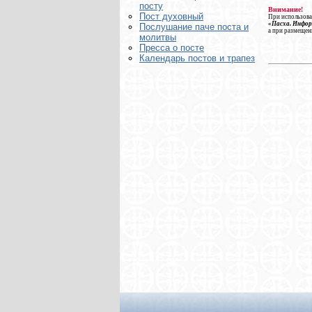
посту
Внимание!
Пост духовный
При использова
«Пасха. Инфо
Послушание паче поста и
а при размещен
молитвы
Пресса о посте
Календарь постов и трапез