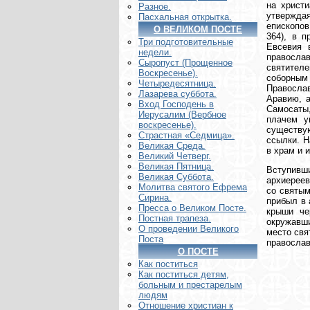
на христ
Разное.
утвержда
Пасхальная открытка.
епископов
О ВЕЛИКОМ ПОСТЕ
364), в п
Три подготовительные
Евсевия 
недели.
правосла
Сыропуст (Прощенное
святител
Воскресенье).
соборным
Четыредесятница.
Правосла
Лазарева суббота.
Аравию, а
Вход Господень в
Самосаты,
Иерусалим (Вербное
плачем у
воскресенье).
существую
Страстная «Седмица».
ссылки. Н
Великая Среда.
в храм и 
Великий Четверг.
Великая Пятница.
Вступивши
Великая Суббота.
архиереев
Молитва святого Ефрема
со святым
Сирина.
прибыл в 
Пресса о Великом Посте.
крыши че
Постная трапеза.
окружавши
О проведении Великого
место свя
Поста
православ
О ПОСТЕ
Как поститься
Как поститься детям,
больным и престарелым
людям
Отношение христиан к