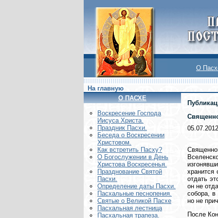
О Пасх
На главную
О ПАСХЕ
Публикац
Воскреcение Господа
Священно
Иисуса Христа.
Праздник Пасхи.
05.07.201
Беседа о Воскресении
Христовом.
Священно
Как встретить Пасху?
Вселенско
О Богослужении в День
изгонявши
Христова Воскресенья.
хранится 
Празднование Святой
отдать эт
Пасхи.
он не отд
Определение даты Пасхи.
собора, в
Пасхальные песнопения.
но не при
Святые о Великой Пасхе
Пасхальная лестница
После Кон
Пасхальная трапеза.