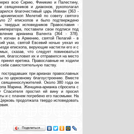
 через всю Сирию, Финикию и Палестину,
и священников и диаконов, рукополагал
арился благочестивый царь Иовиан (363 -
 архиепископ Мелетий по совету святого
ало 27 епископов и было подтверждено
сь твердых исповедников Православия -
императора, поставили свои подписи под
ление арианина Валента (364 - 378).
л изгнан в Армению, святой Пелагий - в
ий указ, святой Евсевий ночью уехал из
езде епископа, верующие настигли его и с
мых, сказав, что следует повиноваться
я, благословил их и отправился на место
 принял еретика. Православные не ходили
к себе самостоятельную паству.
ех пострадавших при арианах православных
ды по церковному благоустроению. Вместе
 священнослужителей. Около 380 года он
копа Марина. Женщина-арианка сбросила с
ру Спасителя простил ей вину и просил
ты и с плачем погребено его пасомыми. На
 Церковь продолжала твердо исповедовать
евия.
Поделиться…