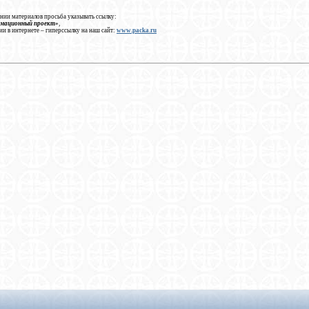
нии материалов просьба указывать ссылку:
рмационный проект»
,
ии в интернете – гиперссылку на наш сайт:
www.packa.ru