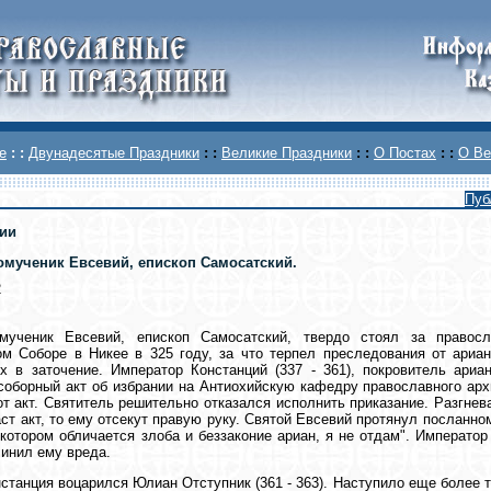
е
: :
Двунадесятые Праздники
: :
Великие Праздники
: :
О Постах
: :
О Ве
Пуб
ии
мученик Евсевий, епископ Самосатский.
2
мученик Евсевий, епископ Самосатский, твердо стоял за правосл
м Соборе в Никее в 325 году, за что терпел преследования от ариа
х в заточение. Император Констанций (337 - 361), покровитель ариа
соборный акт об избрании на Антиохийскую кафедру православного арх
от акт. Святитель решительно отказался исполнить приказание. Разгнев
аст акт, то ему отсекут правую руку. Святой Евсевий протянул посланном
 котором обличается злоба и беззаконие ариан, я не отдам". Императо
чинил ему вреда.
станция воцарился Юлиан Отступник (361 - 363). Наступило еще более т