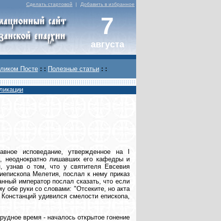
Сделать стартовой
|
Добавить в избранное
7
августа
ликом Посте
: :
Полезные статьи
: :
ликации
авное исповедание, утвержденное на I
н, неоднократно лишавших его кафедры и
н, узнав о том, что у святителя Евсевия
иепископа Мелетия, послал к нему приказ
анный император послал сказать, что если
у обе руки со словами: "Отсеките, но акта
р Констанций удивился смелости епископа,
рудное время - началось открытое гонение