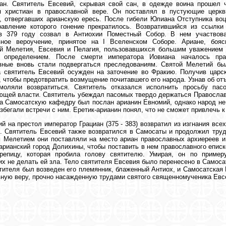
иан. Святитель Евсевий, скрывая свой сан, в одежде воина прошел
я христиан в православной вере. Он поставлял в пустующие церкв
, отвергавших арианскую ересь. После гибели Юлиана Отступника воц
равление которого гонение прекратилось. Возвратившийся из ссылки
в 379 году созвал в Антиохии Поместный Собор. В нем участвов
вное вероучение, принятое на I Вселенском Соборе. Ариане, боя
ей Мелетия, Евсевия и Пелагия, пользовавшихся большим уважением 
 определением. После смерти императора Иовиана началось прав
вные вновь стали подвергаться преследованиям. Святой Мелетий бы
 святитель Евсевий осужден на заточение во Фракию. Получив царск
 чтобы предотвратить возмущение почитавшего его народа. Узнав об отъ
моляли возвратиться. Святитель отказался исполнить просьбу пасо
щей власти. Святитель убеждал пасомых твердо держаться Православи
а Самосатскую кафедру был послан арианин Евномий, однако народ не
избегали встречи с ним. Еретик-арианин понял, что не сможет привлечь 
й на престол император Грациан (375 - 383) возвратил из изгнания вс
. Святитель Евсевий также возвратился в Самосаты и продолжил тру
 Мелетием они поставляли на место ариан православных архиереев и
арианский город Долихины, чтобы поставить в нем православного епис
репицу, которая пробила голову святителю. Умирая, он по приме
х не делать ей зла. Тело святителя Евсевия было перенесено в Самоса
тителя был возведен его племянник, блаженный Антиох, и Самосатская
ную веру, прочно насажденную трудами святого священномученика Евс