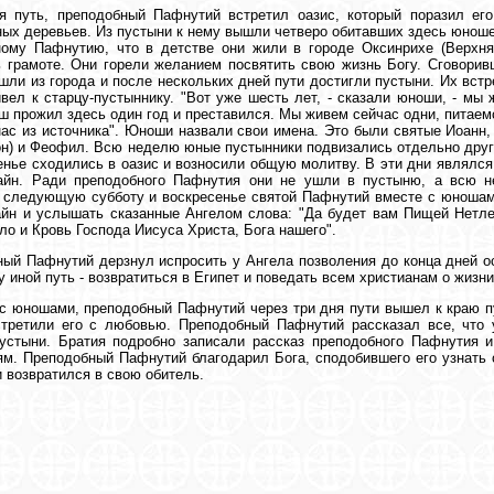
я путь, преподобный Пафнутий встретил оазис, который поразил его
ых деревьев. Из пустыни к нему вышли четверо обитавших здесь юнош
ному Пафнутию, что в детстве они жили в городе Оксинрихе (Верхня
 грамоте. Они горели желанием посвятить свою жизнь Богу. Сговорив
ли из города и после нескольких дней пути достигли пустыни. Их вст
вел к старцу-пустыннику. "Вот уже шесть лет, - сказали юноши, - мы 
ш прожил здесь один год и преставился. Мы живем сейчас одни, питаем
нас из источника". Юноши назвали свои имена. Это были святые Иоанн,
н) и Феофил. Всю неделю юные пустынники подвизались отдельно друг о
енье сходились в оазис и возносили общую молитву. В эти дни являлся
айн. Ради преподобного Пафнутия они не ушли в пустыню, а всю 
 следующую субботу и воскресенье святой Пафнутий вместе с юношам
айн и услышать сказанные Ангелом слова: "Да будет вам Пищей Нет
ло и Кровь Господа Иисуса Христа, Бога нашего".
ый Пафнутий дерзнул испросить у Ангела позволения до конца дней ос
у иной путь - возвратиться в Египет и поведать всем христианам о жизн
с юношами, преподобный Пафнутий через три дня пути вышел к краю п
стретили его с любовью. Преподобный Пафнутий рассказал все, что 
устыни. Братия подробно записали рассказ преподобного Пафнутия и
м. Преподобный Пафнутий благодарил Бога, сподобившего его узнать
и возвратился в свою обитель.