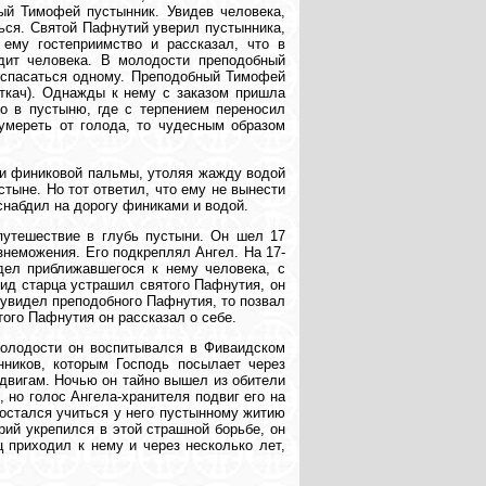
ый Тимофей пустынник. Увидев человека,
ься. Святой Пафнутий уверил пустынника,
ему гостеприимство и рассказал, что в
дит человека. В молодости преподобный
спасаться одному. Преподобный Тимофей
 ткач). Однажды к нему с заказом пришла
о в пустыню, где с терпением переносил
 умереть от голода, то чудесным образом
ми финиковой пальмы, утоляя жажду водой
тыне. Но тот ответил, что ему не вынести
снабдил на дорогу финиками и водой.
путешествие в глубь пустыни. Он шел 17
знеможения. Его подкреплял Ангел. На 17-
дел приближавшегося к нему человека, с
Вид старца устрашил святого Пафнутия, он
н увидел преподобного Пафнутия, то позвал
того Пафнутия он рассказал о себе.
молодости он воспитывался в Фиваидском
нников, которым Господь посылает через
двигам. Ночью он тайно вышел из обители
 но голос Ангела-хранителя подвиг его на
остался учиться у него пустынному житию
рий укрепился в этой страшной борьбе, он
ц приходил к нему и через несколько лет,