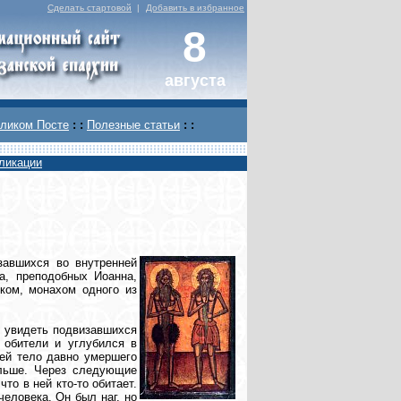
Сделать стартовой
|
Добавить в избранное
8
августа
ликом Посте
: :
Полезные статьи
: :
ликации
завшихся во внутренней
а, преподобных Иоанна,
ком, монахом одного из
 увидеть подвизавшихся
 обители и углубился в
ей тело давно умершего
альше. Через следующие
то в ней кто-то обитает.
еловека. Он был наг, но