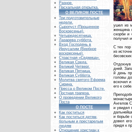
Разное.
Пасхальная открытка.
О ВЕЛИКОМ ПОСТЕ
Три подготовительные
недели.
ушел из м
Сыропуст (Прощенное
женщина 
Воскресенье).
скорби и 
Четыредесятница.
получил и
Лазарева суббота.
Вход Господень в
С тех пор
Иерусалим (Вербное
из источн
воскресенье).
бесовских
Страстная «Седмица».
Великая Среда.
Отдохнув
Великий Четверг.
дней. Зап
Великая Пятница.
й день п
Великая Суббота.
головы до
Молитва святого Ефрема
вскочил и
Сирина.
его к себ
Пресса о Великом Посте.
Постная трапеза.
Преподоб
О проведении Великого
монастыр
Поста
Ангелов С
О ПОСТЕ
и увидел 
дальнейши
Как поститься
и борьбе 
Как поститься детям,
довел его
больным и престарелым
придя к п
людям
Отношение христиан к