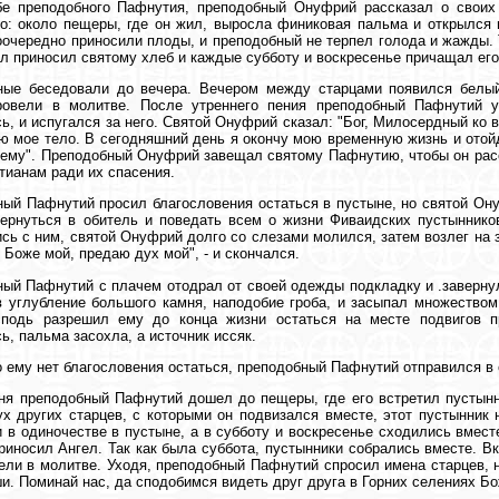
бе преподобного Пафнутия, преподобный Онуфрий рассказал о своих 
о: около пещеры, где он жил, выросла финиковая пальма и открылся 
очередно приносили плоды, и преподобный не терпел голода и жажды. 
ел приносил святому хлеб и каждые субботу и воскресенье причащал его,
ные беседовали до вечера. Вечером между старцами появился белый
ровели в молитве. После утреннего пения преподобный Пафнутий 
ь, и испугался за него. Святой Онуфрий сказал: "Бог, Милосердный ко 
ю мое тело. В сегодняшний день я окончу мою временную жизнь и отойд
ему". Преподобный Онуфрий завещал святому Пафнутию, чтобы он рас
тианам ради их спасения.
ый Пафнутий просил благословения остаться в пустыне, но святой Ону
ернуться в обитель и поведать всем о жизни Фиваидских пустыннико
сь с ним, святой Онуфрий долго со слезами молился, затем возлег на 
, Боже мой, предаю дух мой", - и скончался.
ый Пафнутий с плачем отодрал от своей одежды подкладку и .завернул
 углубление большого камня, наподобие гроба, и засыпал множеством
сподь разрешил ему до конца жизни остаться на месте подвигов 
ь, пальма засохла, а источник иссяк.
о ему нет благословения остаться, преподобный Пафнутий отправился в 
ня преподобный Пафнутий дошел до пещеры, где его встретил пустынн
х других старцев, с которыми он подвизался вместе, этот пустынник
 в одиночестве в пустыне, а в субботу и воскресенье сходились вмес
риносил Ангел. Так как была суббота, пустынники собрались вместе. В
ели в молитве. Уходя, преподобный Пафнутий спросил имена старцев, но
и. Поминай нас, да сподобимся видеть друг друга в Горних селениях Бо