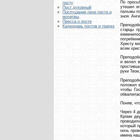
По прось
посту
утешил ег
Пост духовный
пальмы по
Послушание паче поста и
зноя. Анг
молитвы
Пресса о посте
Преподоб
Календарь постов и трапез
старцы п
изменилос
погребени
Христу мо
всем хрис
Преподобн
и велел в
простивши
руки Твои
Преподобн
положил в
чтобы Го
обвалилас
Поняв, чт
Через 4 д
Кроме дву
проводили
который п
ночь пров
имена наш