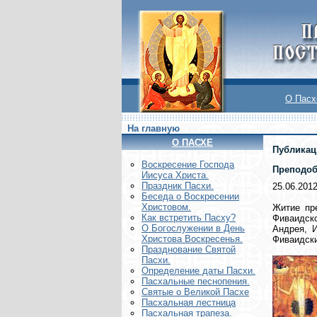
О Пасх
На главную
О ПАСХЕ
Публикац
Воскреcение Господа
Преподоб
Иисуса Христа.
Праздник Пасхи.
25.06.201
Беседа о Воскресении
Христовом.
Житие пр
Как встретить Пасху?
Фиваидск
О Богослужении в День
Андрея, 
Христова Воскресенья.
Фиваидск
Празднование Святой
Пасхи.
Определение даты Пасхи.
Пасхальные песнопения.
Святые о Великой Пасхе
Пасхальная лестница
Пасхальная трапеза.