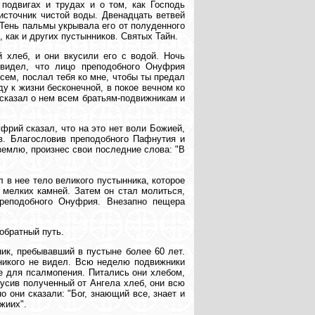
подвигах и трудах и о том, как Господь
источник чистой воды. Двенадцать ветвей
Тень пальмы укрывала его от полуденного
 как и других пустынников. Святых Тайн.
 хлеб, и они вкусили его с водой. Ночь
увидел, что лицо преподобного Онуфрия
всем, послал тебя ко мне, чтобы ты предал
у к жизни бесконечной, в покое вечном ко
сказал о нем всем братьям-подвижникам и
фрий сказал, что на это нет воли Божией,
в. Благословив преподобного Пафнутия и
землю, произнес свои последние слова: "В
 в нее тело великого пустынника, которое
 мелких камней. Затем он стал молиться,
преподобного Онуфрия. Внезапно пещера
обратный путь.
ик, пребывавший в пустыне более 60 лет.
 никого не видел. Всю неделю подвижники
те для псалмопения. Питались они хлебом,
кусив полученный от Ангела хлеб, они всю
 они сказали: "Бог, знающий все, знает и
жиих".