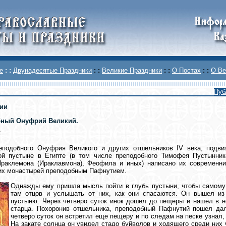
е
: :
Двунадесятые Праздники
: :
Великие Праздники
: :
О Постах
: :
О Ве
Пуб
ии
ный Онуфрий Великий.
2
еподобного Онуфрия Великого и других отшельников IV века, подви
ой пустыне в Египте (в том числе преподобного Тимофея Пустынник
Ираклемона (Ираклавмона), Феофила и иных) написано их современни
их монастырей преподобным Пафнутием.
Однажды ему пришла мысль пойти в глубь пустыни, чтобы самому
там отцов и услышать от них, как они спасаются. Он вышел из
пустыню. Через четверо суток инок дошел до пещеры и нашел в н
старца. Похоронив отшельника, преподобный Пафнутий пошел д
четверо суток он встретил еще пещеру и по следам на песке узнал, ч
На закате солнца он увидел стадо буйволов и ходящего среди них ч