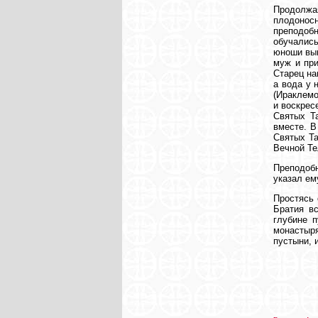
Продолжа
плодоносн
преподоб
обучались
юноши выш
муж и при
Старец на
а вода у 
(Ираклемо
и воскрес
Святых Т
вместе. В
Святых Т
Вечной Те
Преподобн
указал ем
Простясь 
Братия в
глубине п
монастыря
пустыни, 