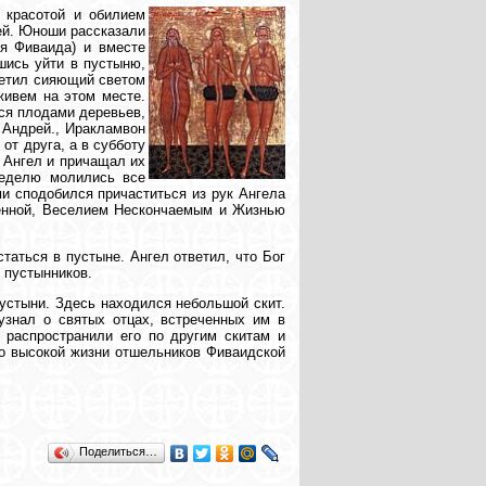
 красотой и обилием
ей. Юноши рассказали
я Фиваида) и вместе
шись уйти в пустыню,
ретил сияющий светом
живем на этом месте.
ся плодами деревьев,
 Андрей., Иракламвон
т друга, а в субботу
 Ангел и причащал их
неделю молились все
и сподобился причаститься из рук Ангела
ленной, Веселием Нескончаемым и Жизнью
таться в пустыне. Ангел ответил, что Бог
и пустынников.
устыни. Здесь находился небольшой скит.
узнал о святых отцах, встреченных им в
 распространили его по другим скитам и
 о высокой жизни отшельников Фиваидской
Поделиться…