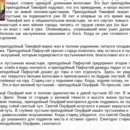
покрыт, словно одеждой, длинными волосами. Это был преподобн
преподобный Тимофей подумал, что это привидение, и начал молит
что он живой человек-христианин. Преподобный Тимофей оказал 
пустыне он подвизается уже 30 лет и впервые за это время ви
Тимофей жил в общежительном монастыре, но его смутил помысл 
онастыря и жил вблизи города, питаясь от трудов своих рук (он был
и он впал с ней в грех. Опомнившись, согрешивший инок ушел далек
болезни как заслуженное наказание от Бога. Когда он уже готовился
сцеление.
 преподобный Тимофей мирно жил в полном уединении, питался плода
ика. Преподобный Пафнутий просил старца позволить ему остаться в пус
 искушений, которым подвергаются пустынножители, благословил его и 
 в пустынном монастыре, преподобный Пафнутий предпринял второе 
ас хлеба и воды кончился, и преподобный Пафнутий дважды падал от и
реподобный Пафнутий дошел до горы и сел отдохнуть. Здесь он уви
 ног покрытого белыми волосами и препоясанного по бедрам листвой. 
 побежал на гору. Старец сел у подножия горы. Когда, подняв голову, о
е. Это и был великий пустынник - преподобный Онуфрий. По просьбе, свя
ный Онуфрий жил в полном одиночестве в дикой пустыне 60 лет. В 
е Эрити. Узнав от старцев о великой тяжести и высоте жизни пусты
вою помощь, преподобный Онуфрий возгорелся духом подражать их по
пред собой светлый луч. Святой Онуфрий испугался и решил вернуться,
й путь. В глубине пустыни преподобный Онуфрий нашел пустынника и 
с диавольскими искушениями. Когда старец убедился, что святой Онуф
 до указанного для подвигов места и оставил одного. Ежегодно старе
реподобному Онуфрию, скончался.