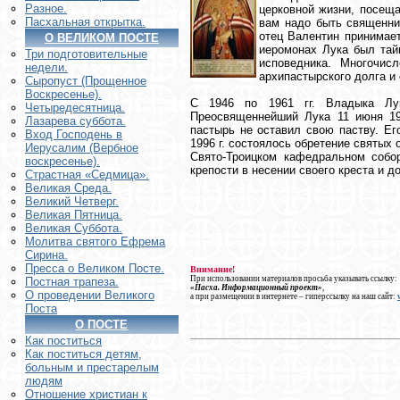
Разное.
церковной жизни, посеща
Пасхальная открытка.
вам надо быть священни
отец Валентин принимает
О ВЕЛИКОМ ПОСТЕ
иеромонах Лука был тай
Три подготовительные
исповедника. Многочис
недели.
архипастырского долга и
Сыропуст (Прощенное
Воскресенье).
С 1946 по 1961 гг. Владыка Лу
Четыредесятница.
Преосвященнейший Лука 11 июня 19
Лазарева суббота.
пастырь не оставил свою паству. Е
Вход Господень в
1996 г. состоялось обретение святых
Иерусалим (Вербное
Свято-Троицком кафедральном собо
воскресенье).
крепости в несении своего креста и 
Страстная «Седмица».
Великая Среда.
Великий Четверг.
Великая Пятница.
Великая Суббота.
Молитва святого Ефрема
Сирина.
Пресса о Великом Посте.
Внимание!
При использовании материалов просьба указывать ссылку:
Постная трапеза.
«Пасха. Информационный проект»
,
О проведении Великого
а при размещении в интернете – гиперссылку на наш сайт:
Поста
О ПОСТЕ
Как поститься
Как поститься детям,
больным и престарелым
людям
Отношение христиан к