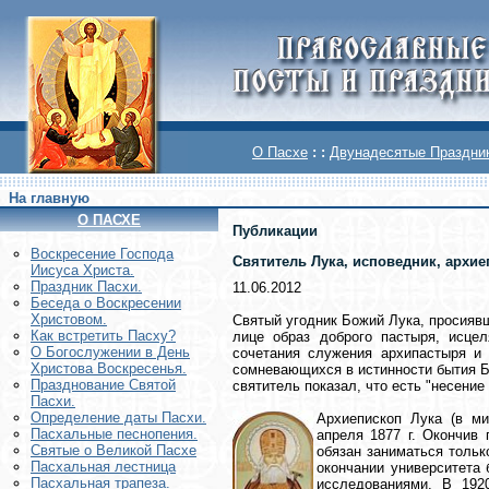
О Пасхе
: :
Двунадесятые Праздни
На главную
О ПАСХЕ
Публикации
Воскреcение Господа
Святитель Лука, исповедник, архи
Иисуса Христа.
Праздник Пасхи.
11.06.2012
Беседа о Воскресении
Христовом.
Святый угодник Божий Лука, просиявш
Как встретить Пасху?
лице образ доброго пастыря, исце
О Богослужении в День
сочетания служения архипастыря и 
Христова Воскресенья.
сомневающихся в истинности бытия Б
Празднование Святой
святитель показал, что есть "несение
Пасхи.
Определение даты Пасхи.
Архиепископ Лука (в м
Пасхальные песнопения.
апреля 1877 г. Окончив
Святые о Великой Пасхе
обязан заниматься тольк
Пасхальная лестница
окончании университета
Пасхальная трапеза.
исследованиями. В 1920