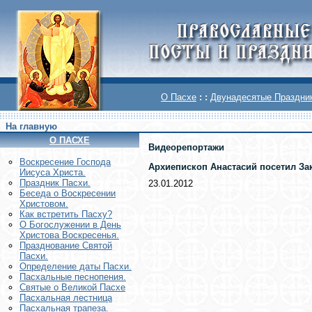
О Пасхе
: :
Двунадесятые Праздни
На главную
О ПАСХЕ
Видеорепортажи
Воскреcение Господа
Архиепископ Анастасий посетил За
Иисуса Христа.
Праздник Пасхи.
23.01.2012
Беседа о Воскресении
Христовом.
Как встретить Пасху?
О Богослужении в День
Христова Воскресенья.
Празднование Святой
Пасхи.
Определение даты Пасхи.
Пасхальные песнопения.
Святые о Великой Пасхе
Пасхальная лестница
Пасхальная трапеза.