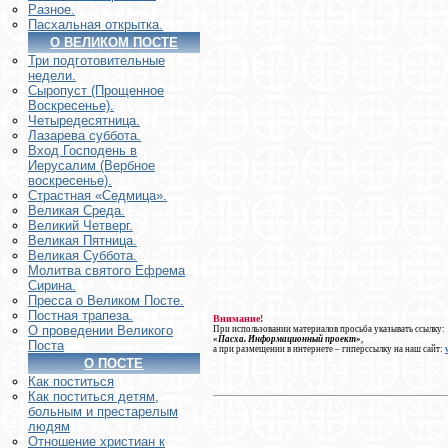
Разное.
Пасхальная открытка.
О ВЕЛИКОМ ПОСТЕ
Три подготовительные
недели.
Сыропуст (Прощенное
Воскресенье).
Четыредесятница.
Лазарева суббота.
Вход Господень в
Иерусалим (Вербное
воскресенье).
Страстная «Седмица».
Великая Среда.
Великий Четверг.
Великая Пятница.
Великая Суббота.
Молитва святого Ефрема
Сирина.
Пресса о Великом Посте.
Постная трапеза.
Внимание!
О проведении Великого
При использовании материалов просьба указывать ссылку:
«Пасха. Информационный проект»
,
Поста
а при размещении в интернете – гиперссылку на наш сайт:
О ПОСТЕ
Как поститься
Как поститься детям,
больным и престарелым
людям
Отношение христиан к