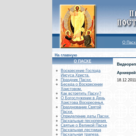
О Пасх
На главную
О ПАСХЕ
Видеореп
Воскреcение Господа
Архиерейс
Иисуса Христа.
Праздник Пасхи.
18.12.2011
Беседа о Воскресении
Христовом.
Как встретить Пасху?
О Богослужении в День
Христова Воскресенья.
Празднование Святой
Пасхи.
Определение даты Пасхи.
Пасхальные песнопения.
Святые о Великой Пасхе
Пасхальная лестница
Пасхальная трапеза.