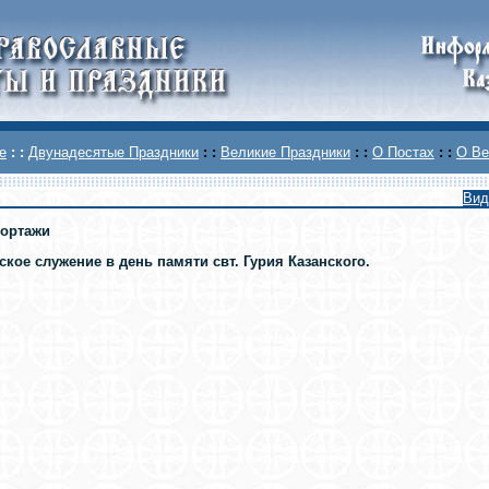
е
: :
Двунадесятые Праздники
: :
Великие Праздники
: :
О Постах
: :
О Ве
Вид
ортажи
кое служение в день памяти свт. Гурия Казанского.