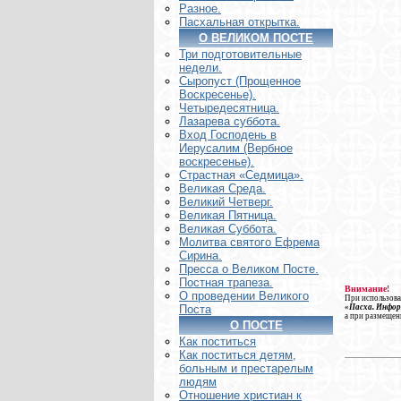
Разное.
Пасхальная открытка.
О ВЕЛИКОМ ПОСТЕ
Три подготовительные
недели.
Сыропуст (Прощенное
Воскресенье).
Четыредесятница.
Лазарева суббота.
Вход Господень в
Иерусалим (Вербное
воскресенье).
Страстная «Седмица».
Великая Среда.
Великий Четверг.
Великая Пятница.
Великая Суббота.
Молитва святого Ефрема
Сирина.
Пресса о Великом Посте.
Постная трапеза.
Внимание!
О проведении Великого
При использова
«Пасха. Инфо
Поста
а при размещен
О ПОСТЕ
Как поститься
Как поститься детям,
больным и престарелым
людям
Отношение христиан к