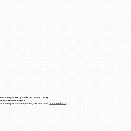
нии материалов просьба указывать ссылку:
рмационный проект»
,
ии в интернете – гиперссылку на наш сайт:
www.packa.ru