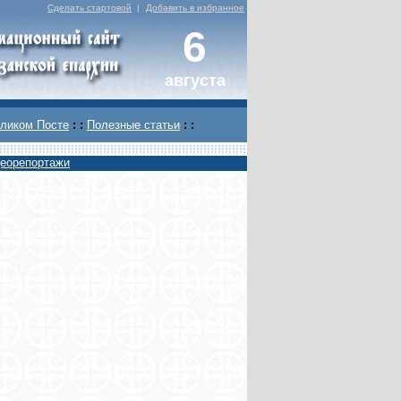
Сделать стартовой
|
Добавить в избранное
6
августа
ликом Посте
: :
Полезные статьи
: :
еорепортажи