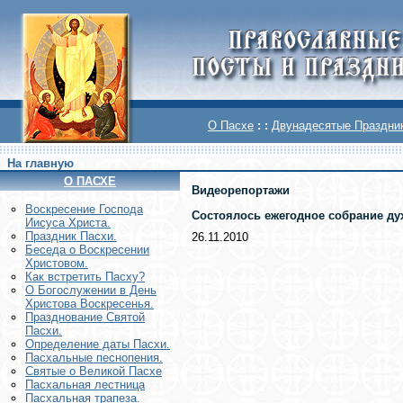
О Пасхе
: :
Двунадесятые Праздни
На главную
О ПАСХЕ
Видеорепортажи
Воскреcение Господа
Состоялось ежегодное собрание ду
Иисуса Христа.
Праздник Пасхи.
26.11.2010
Беседа о Воскресении
Христовом.
Как встретить Пасху?
О Богослужении в День
Христова Воскресенья.
Празднование Святой
Пасхи.
Определение даты Пасхи.
Пасхальные песнопения.
Святые о Великой Пасхе
Пасхальная лестница
Пасхальная трапеза.