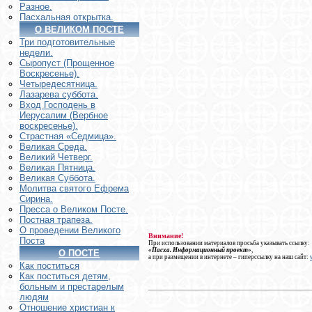
Разное.
Пасхальная открытка.
О ВЕЛИКОМ ПОСТЕ
Три подготовительные
недели.
Сыропуст (Прощенное
Воскресенье).
Четыредесятница.
Лазарева суббота.
Вход Господень в
Иерусалим (Вербное
воскресенье).
Страстная «Седмица».
Великая Среда.
Великий Четверг.
Великая Пятница.
Великая Суббота.
Молитва святого Ефрема
Сирина.
Пресса о Великом Посте.
Постная трапеза.
О проведении Великого
Внимание!
Поста
При использовании материалов просьба указывать ссылку:
«Пасха. Информационный проект»
,
О ПОСТЕ
а при размещении в интернете – гиперссылку на наш сайт:
Как поститься
Как поститься детям,
больным и престарелым
людям
Отношение христиан к