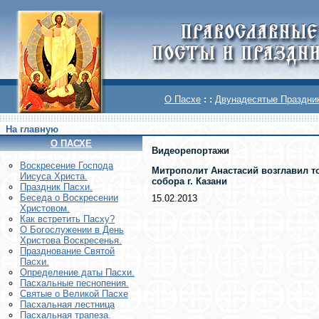
О Пасхе
: :
Двунадесятые Праздни
На главную
О ПАСХЕ
Видеорепортажи
Воскреcение Господа
Митрополит Анастасий возглавил т
Иисуса Христа.
собора г. Казани
Праздник Пасхи.
Беседа о Воскресении
15.02.2013
Христовом.
Как встретить Пасху?
О Богослужении в День
Христова Воскресенья.
Празднование Святой
Пасхи.
Определение даты Пасхи.
Пасхальные песнопения.
Святые о Великой Пасхе
Пасхальная лестница
Пасхальная трапеза.