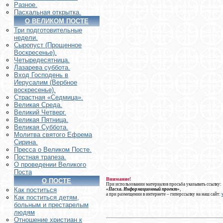
Разное.
Пасхальная открытка.
О ВЕЛИКОМ ПОСТЕ
Три подготовительные
недели.
Сыропуст (Прощенное
Воскресенье).
Четыредесятница.
Лазарева суббота.
Вход Господень в
Иерусалим (Вербное
воскресенье).
Страстная «Седмица».
Великая Среда.
Великий Четверг.
Великая Пятница.
Великая Суббота.
Молитва святого Ефрема
Сирина.
Пресса о Великом Посте.
Постная трапеза.
О проведении Великого
Поста
Внимание!
О ПОСТЕ
При использовании материалов просьба указывать ссылку:
Как поститься
«Пасха. Информационный проект»
,
а при размещении в интернете – гиперссылку на наш сайт:
Как поститься детям,
больным и престарелым
людям
Отношение христиан к