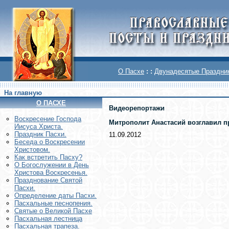
О Пасхе
: :
Двунадесятые Праздни
На главную
О ПАСХЕ
Видеорепортажи
Воскреcение Господа
Митрополит Анастасий возглавил п
Иисуса Христа.
Праздник Пасхи.
11.09.2012
Беседа о Воскресении
Христовом.
Как встретить Пасху?
О Богослужении в День
Христова Воскресенья.
Празднование Святой
Пасхи.
Определение даты Пасхи.
Пасхальные песнопения.
Святые о Великой Пасхе
Пасхальная лестница
Пасхальная трапеза.