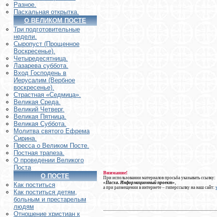
Разное.
Пасхальная открытка.
О ВЕЛИКОМ ПОСТЕ
Три подготовительные
недели.
Сыропуст (Прощенное
Воскресенье).
Четыредесятница.
Лазарева суббота.
Вход Господень в
Иерусалим (Вербное
воскресенье).
Страстная «Седмица».
Великая Среда.
Великий Четверг.
Великая Пятница.
Великая Суббота.
Молитва святого Ефрема
Сирина.
Пресса о Великом Посте.
Постная трапеза.
О проведении Великого
Поста
Внимание!
О ПОСТЕ
При использовании материалов просьба указывать ссылку:
«Пасха. Информационный проект»
,
Как поститься
а при размещении в интернете – гиперссылку на наш сайт:
Как поститься детям,
больным и престарелым
людям
Отношение христиан к