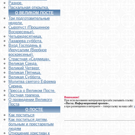
Разное.
Пасхальная открытка.
О ВЕЛИКОМ ПОСТЕ
Три подготовительные
недели.
Сыропуст (Прощенное
Воскресенье).
Четыредесятница.
Лазарева суббота.
Вход Господень в
Иерусалим (Вербное
воскресенье).
Страстная «Седмица».
Великая Среда.
Великий Четверг.
Великая Пятница.
Великая Суббота.
Молитва святого Ефрема
Сирина.
Пресса о Великом Посте.
Постная трапеза.
Внимание!
О проведении Великого
При использовании материалов просьба указывать ссылку:
«Пасха. Информационный проект»
,
Поста
а при размещении в интернете – гиперссылку на наш сайт:
О ПОСТЕ
Как поститься
Как поститься детям,
больным и престарелым
людям
Отношение христиан к