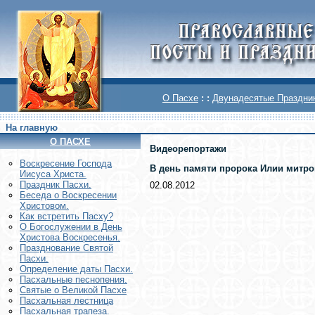
О Пасхе
: :
Двунадесятые Праздни
На главную
О ПАСХЕ
Видеорепортажи
Воскреcение Господа
В день памяти пророка Илии митро
Иисуса Христа.
Праздник Пасхи.
02.08.2012
Беседа о Воскресении
Христовом.
Как встретить Пасху?
О Богослужении в День
Христова Воскресенья.
Празднование Святой
Пасхи.
Определение даты Пасхи.
Пасхальные песнопения.
Святые о Великой Пасхе
Пасхальная лестница
Пасхальная трапеза.