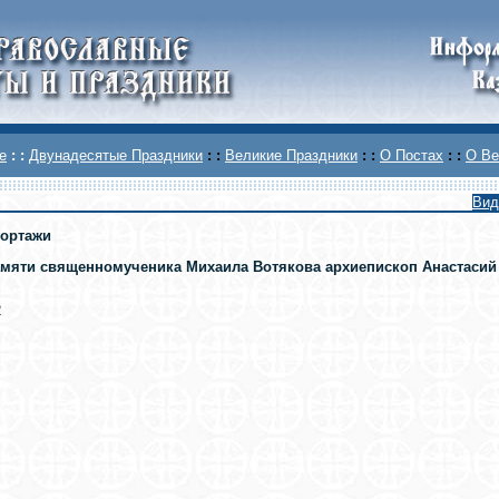
е
: :
Двунадесятые Праздники
: :
Великие Праздники
: :
О Постах
: :
О Ве
Вид
ортажи
амяти священномученика Михаила Вотякова архиепископ Анастасий
2