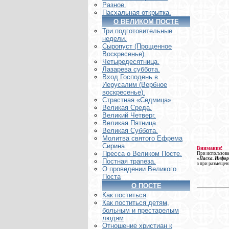
Разное.
Пасхальная открытка.
О ВЕЛИКОМ ПОСТЕ
Три подготовительные
недели.
Сыропуст (Прощенное
Воскресенье).
Четыредесятница.
Лазарева суббота.
Вход Господень в
Иерусалим (Вербное
воскресенье).
Страстная «Седмица».
Великая Среда.
Великий Четверг.
Великая Пятница.
Великая Суббота.
Молитва святого Ефрема
Сирина.
Внимание!
Пресса о Великом Посте.
При использова
«Пасха. Инфо
Постная трапеза.
а при размещен
О проведении Великого
Поста
О ПОСТЕ
Как поститься
Как поститься детям,
больным и престарелым
людям
Отношение христиан к