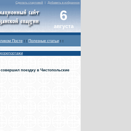
Сделать стартовой
|
Добавить в избранное
6
августа
ликом Посте
: :
Полезные статьи
: :
еорепортажи
 совершил поездку в Чистопольские