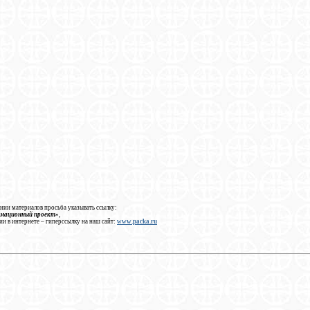
нии материалов просьба указывать ссылку:
рмационный проект»
,
ии в интернете – гиперссылку на наш сайт:
www.packa.ru