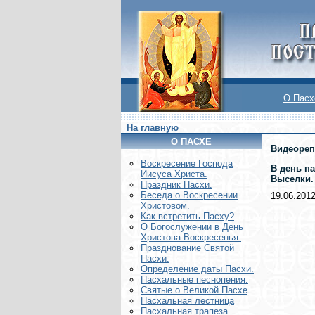
О Пасх
На главную
О ПАСХЕ
Видеореп
Воскреcение Господа
В день п
Иисуса Христа.
Выселки.
Праздник Пасхи.
Беседа о Воскресении
19.06.201
Христовом.
Как встретить Пасху?
О Богослужении в День
Христова Воскресенья.
Празднование Святой
Пасхи.
Определение даты Пасхи.
Пасхальные песнопения.
Святые о Великой Пасхе
Пасхальная лестница
Пасхальная трапеза.