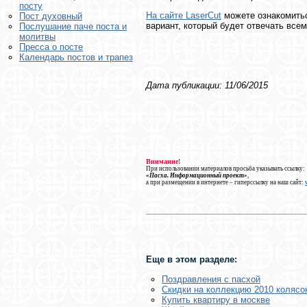
посту
На сайте LaserCut
можете ознакомитьс
Пост духовный
вариант, который будет отвечать все
Послушание паче поста и
молитвы
Пресса о посте
Календарь постов и трапез
Дата публикации: 11/06/2015
Внимание!
При использовании материалов просьба указывать ссылку:
«Пасха. Информационный проект»
,
а при размещении в интернете – гиперссылку на наш сайт:
Еще в этом разделе:
Поздравления с пасхой
Скидки на коллекцию 2010 колясок
Купить квартиру в москве