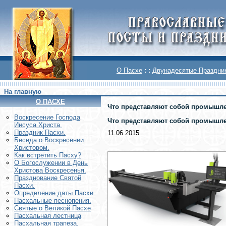
О Пасхе
: :
Двунадесятые Праздни
На главную
О ПАСХЕ
Что представляют собой промышл
Воскреcение Господа
Что представляют собой промышл
Иисуса Христа.
Праздник Пасхи.
11.06.2015
Беседа о Воскресении
Христовом.
Как встретить Пасху?
О Богослужении в День
Христова Воскресенья.
Празднование Святой
Пасхи.
Определение даты Пасхи.
Пасхальные песнопения.
Святые о Великой Пасхе
Пасхальная лестница
Пасхальная трапеза.