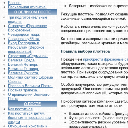
Разное.
Лазерные – изображение вырезае
Пасхальная открытка.
О ВЕЛИКОМ ПОСТЕ
Режущие плоттеры позволяют создава
Три подготовительные
заканчивая самоклеющейся плёнкой.
недели.
Сыропуст (Прощенное
Работать с ними очень легко – устро
Воскресенье).
специальное приложение загружаете е
Четыредесятница.
Каттеры как и лазерные станки приме
Лазарева суббота.
дизайнеры, различные крупные и мел
Вход Господень в
Иерусалим (Вербное
Правила выбора плоттера
воскресенье).
Страстная «Седмица».
Прежде чем
приобрести фрезерные с
Великая Среда.
оборудование, какие материалы будет
Великий Четверг.
небольшие логотипы достаточно прио
Великая Пятница.
плоттер. При выборе оборудования о
Великая Суббота.
каттер, на максимально допустимый р
Молитва святого Ефрема
Сирина.
Особой популярностью режущие плотт
Пресса о Великом Посте.
продукцией. Они незаменимы при раб
Постная трапеза.
декоративных аппликаций, которые п
О проведении Великого
Поста
Приобретая каттеры компании LaserC
О ПОСТЕ
его преимуществам можно отнести:
Как поститься
Как поститься детям,
Высокая износостойкость (режущи
больным и престарелым
Функциональность (выполняют ра
людям
Эффективность (низкий уровень п
Отношение христиан к
производительность).