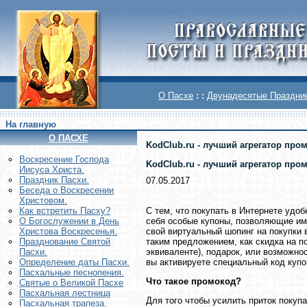
О Пасхе
: :
Двунадесятые Праздни
На главную
О ПАСХЕ
KodClub.ru - лучший агрегатор про
Воскреcение Господа
KodClub.ru - лучший агрегатор про
Иисуса Христа.
Праздник Пасхи.
07.05.2017
Беседа о Воскресении
Христовом.
С тем, что покупать в Интернете удоб
Как встретить Пасху?
себя особые купоны, позволяющие им
О Богослужении в День
свой виртуальный шопинг на покупки 
Христова Воскресенья.
таким предложением, как скидка на п
Празднование Святой
эквиваленте), подарок, или возможно
Пасхи.
вы активируете специальный код купо
Определение даты Пасхи.
Пасхальные песнопения.
Что такое промокод?
Святые о Великой Пасхе
Пасхальная лестница
Для того чтобы усилить приток покуп
Пасхальная трапеза.