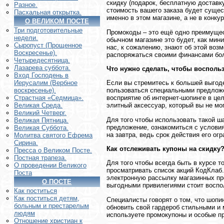
скидку (подарок, бесплатную доставк
Разное.
стоимость вашего заказа будет сущес
Пасхальная открытка.
именно в этом магазине, а не в конк
О ВЕЛИКОМ ПОСТЕ
Три подготовительные
Промокоды – это ещё одно преимущест
недели.
обычном магазине это будет, как мини
Сыропуст (Прощенное
нас, к сожалению, знают об этой воз
Воскресенье).
распоряжаться своими финансами бол
Четыредесятница.
Лазарева суббота.
Что нужно сделать, чтобы воспол
Вход Господень в
Если вы стремитесь к большей выгоде
Иерусалим (Вербное
пользоваться специальными предложе
воскресенье).
восприятие об интернет-шопинге в це
Страстная «Седмица».
элитный аксессуар, который вы не мо
Великая Среда.
Великий Четверг.
Для того чтобы использовать такой ш
Великая Пятница.
предложение, ознакомиться с условия
Великая Суббота.
на завтра, ведь срок действия его ог
Молитва святого Ефрема
Сирина.
Как отслеживать купоны на скидку
Пресса о Великом Посте.
Постная трапеза.
Для того чтобы всегда быть в курсе т
О проведении Великого
просматривать список акций КодКлаб.
Поста
электронную рассылку магазинных пре
О ПОСТЕ
выгодными привилегиями стоит воспо
Как поститься
Как поститься детям,
Специалисты говорят о том, что шопи
больным и престарелым
обновить свой гардероб стильными и
людям
используете промокупоны и особые п
Отношение христиан к