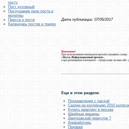
посту
Пост духовный
Послушание паче поста и
молитвы
Дата публикации: 07/05/2017
Пресса о посте
Календарь постов и трапез
Внимание!
При использовании материалов просьба указывать ссылку:
«Пасха. Информационный проект»
,
а при размещении в интернете – гиперссылку на наш сайт:
Еще в этом разделе:
Поздравления с пасхой
Скидки на коллекцию 2010 колясок
Купить квартиру в москве
Швейные машины
Дмитровский переулок 7
Домработниц
Подарки