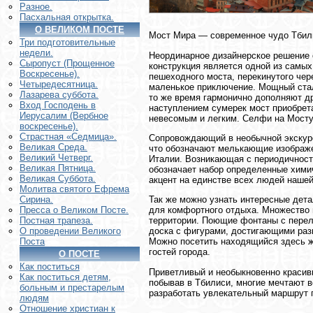
Разное.
Пасхальная открытка.
О ВЕЛИКОМ ПОСТЕ
Мост Мира — современное чудо Тбил
Три подготовительные
недели.
Неординарное дизайнерское решение 
Сыропуст (Прощенное
конструкция является одной из самы
Воскресенье).
пешеходного моста, перекинутого чер
Четыредесятница.
маленькое приключение. Мощный сталь
Лазарева суббота.
то же время гармонично дополняют др
Вход Господень в
наступлением сумерек мост приобрет
Иерусалим (Вербное
невесомым и легким. Селфи на Мосту
воскресенье).
Страстная «Седмица».
Сопровождающий в необычной экскурс
Великая Среда.
что обозначают мелькающие изображе
Великий Четверг.
Италии. Возникающая с периодичность
Великая Пятница.
обозначает набор определенные химич
Великая Суббота.
акцент на единстве всех людей наше
Молитва святого Ефрема
Так же можно узнать интересные дета
Сирина.
для комфортного отдыха. Множество 
Пресса о Великом Посте.
территории. Поющие фонтаны с перел
Постная трапеза.
доска с фигурами, достигающими разм
О проведении Великого
Можно посетить находящийся здесь ж
Поста
гостей города.
О ПОСТЕ
Как поститься
Приветливый и необыкновенно красивы
Как поститься детям,
побывав в Тбилиси, многие мечтают в
больным и престарелым
разработать увлекательный маршрут 
людям
Отношение христиан к