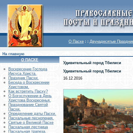
О Пасхе
: :
Двунадесятые Праздни
На главную
О ПАСХЕ
Удивительный город Тбилиси
Воскреcение Господа
Удивительный город Тбилиси
Иисуса Христа.
Праздник Пасхи.
16.12.2016
Беседа о Воскресении
Христовом.
Как встретить Пасху?
О Богослужении в День
Христова Воскресенья.
Празднование Святой
Пасхи.
Определение даты Пасхи.
Пасхальные песнопения.
Святые о Великой Пасхе
Пасхальная лестница
Пасхальная трапеза.