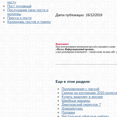
посту
Пост духовный
Послушание паче поста и
молитвы
Дата публикации: 16/12/2016
Пресса о посте
Календарь постов и трапез
Внимание!
При использовании материалов просьба указывать ссылку:
«Пасха. Информационный проект»
,
а при размещении в интернете – гиперссылку на наш сайт:
Еще в этом разделе:
Поздравления с пасхой
Скидки на коллекцию 2010 колясок
Купить квартиру в москве
Швейные машины
Дмитровский переулок 7
Домработниц
Подарки
Настольные офисные наборы